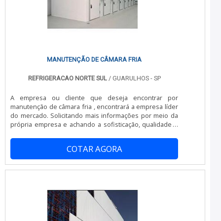
satisfação dos clientes, que são os maiores objetivos da
marca.A China Refrigeração é uma empresa que tem
sido apontada de forma positiva no segmento pela
seriedade e qualidade que comprova sua essência de
trazer o melhor aos clientes no mercado.
MANUTENÇÃO DE CÂMARA FRIA
REFRIGERACAO NORTE SUL
/ GUARULHOS - SP
A empresa ou cliente que deseja encontrar por
manutenção de câmara fria , encontrará a empresa líder
do mercado. Solicitando mais informações por meio da
própria empresa e achando a sofisticação, qualidade e
preço justo em um só lugar. Quando o tema é
manutenção de câmara fria , com os melhores
COTAR AGORA
profissionais da Refrigeração Norte Sul encontrará
excelente custo-benefício com visitas periódicas,
podendo ser mensais, semanais ou quinzenais.
OUTRAS INFORMAÇÕES SOBRE MANUTENÇÃO DE C
MARA FRIA Há muitas maneiras eficientes de demonstrar
competência e excelência em sua área de atuação. A
Refrigeração Norte Sul objetiva sua energia em criar uma
estrutura com: Escritório de alta qualidade onde são