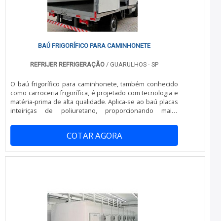
eficazes para comércio, manutenção e reformas de
equipamentos frigoríficos; Minimização do tempo de
execução dos serviços; Métodos avançados visando
principalmente à qualidade de apresentação;
Atendimento de forma personalizada para cada
cliente.Sem perder o foco em equipamento para
BAÚ FRIGORÍFICO PARA CAMINHONETE
refrigeração de baú, deve-se descartar empresas que
não tenham produtos e serviços com ótima qualidade e
REFRIJER REFRIGERAÇÃO
/ GUARULHOS - SP
precisão, características simples, mas que mostram o
comprometimento da empresa com seus clientes.É por
O baú frigorífico para caminhonete, também conhecido
tudo isso que a China Refrigeração é uma empresa
como carroceria frigorífica, é projetado com tecnologia e
altamente qualificada quando tratamos do segmento de
matéria-prima de alta qualidade. Aplica-se ao baú placas
refrigeração para transporte refrigerado. O foco é
inteiriças de poliuretano, proporcionando maior
oferecer a satisfação da venda à entrega final, com foco
resistência e mais leveza.Para garantir a integridade dos
total na qualidade.EFICIÊNCIA E QUALIDADE
baús, as placas são prensadas e os painéis são col-
COMPROVADAApenas na China Refrigeração as
COTAR AGORA
mdados com fibras de espessura de 2.00 m, que
melhores opções sempre estão à disposição quando se
apresentam propriedades fundamentais para a
procura soluções para refrigeração para transporte
segurança do produto a ser transportado, sendo anti-
refrigerado. Com foco na experiência dos clientes,
impacto e anti-microbiana.Informaçõe.
oferece itens variados como conserto de baú
refrigerado e instalação de aparelho de refrigeração
com ótima qualidade e assertividade.Com a organização
é possível tirar as suas dúvidas sobre os serviços do
ramo, além de contar com os melhores profissionais e
instalações. Assim, conquistando a confiança e a