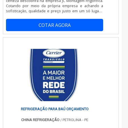
certeza descobrirá na empresa JC Montagem Frigorífica.
Inovadora; Segura. EFICIÊNCIA E QUALIDADE
Cotando por meio da própria empresa e achando a
COMPROVADA Na Refrigeração Norte Sul sempre tem a
sofisticação, qualidade e preço justo em um só lugar.É
solução mais buscada na área de instalação de aparelho
importante lembrar que o serviço deve sempre ser
de refrigeração . Líder em qualidade, a empresa oferece
prestado por empresas especializadas no segmento.
uma variedade de itens como manutenção volante e
COTAR AGORA
Esse tipo de cuidado ajuda a garantir a qualidade e
venda de aparelhos. É conhecida por ser comprometida
assertividade do serviço, além de evitar prejuízos com
com os serviços e responsável, qualificações possíveis
imprevistos e execuções mal elaboradas. Assim, é
pelo fato de a empresa possuir escritório de alta
possível poupar gastos desnecessários.MAIS DETALHES
qualidade onde são realizadas as atividades e mão de
INTERESSANTES SOBRE CONSERTO DE CÂMARA
obra especializada. Tudo isso, somado a uma equipe
FRIGORÍFICAQuem pesquisa na internet por conserto de
com colaboradores proativos e funcionários eficientes,
câmaras frigoríficas em uma empresa responsável, acha
garante o sucesso de cada cliente de ponta a ponta. .
o site da JC Montagem Frigorífica. Disponibilizando para
os clientes desmontagem de câmaras frigoríficas e
instalação de portas frigoríficas, oferecendo o que há
de melhor no mercado para cada cliente.Ainda focando
na qualidade em conserto de câmara frigorífica, na
essência da empresa, a mesma deve prezar pelos
produtos e serviços com ótima qualidade e eficiência,
detalhes primordiais que são deixados de lado por
muitas empresas que não focam na fidelização do
cliente.Existem muitas formas diferentes de demonstrar
REFRIGERAÇÃO PARA BAÚ ORÇAMENTO
conhecimento e autoridade em sua área de atuação.
Abaixo os motivos pelos quais a JC Montagem Frigorífica
CHINA REFRIGERAÇÃO
/ PETROLINA - PE
é a escolha certa quando o assunto for conserto de