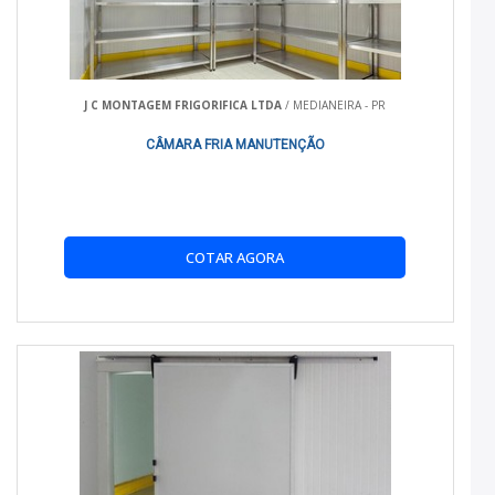
para pequenas e médias cargas.
Compatibilidade:
Adaptável a diferentes modelos
de veículos HR, facilitando a personalização conforme a
J C MONTAGEM FRIGORIFICA LTDA
/ MEDIANEIRA - PR
necessidade.
CÂMARA FRIA MANUTENÇÃO
BENEFÍCIOS PRÁTICOS
A utilização do Baú de HR refrigerado proporciona
significativos benefícios práticos:
COTAR AGORA
Manutenção da Temperatura:
Equipado com
sistemas de refrigeração de ponta, mantém a
temperatura ideal para diferentes tipos de produtos.
Eficiência Energética:
Consumo reduzido de
energia, contribuindo para a economia de custos
operacionais.