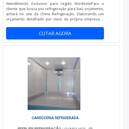
câmaras frigoríficas: Comprometida com os serviços;
Atendimento Exclusivo para região NordestePara o
Responsável; Altamente qualificada; Inovadora;
cliente que busca por refrigeração para baú orçamento,
Segura. EFICIÊNCIA E QUALIDADE COMPROVADASNa JC
achará no site da China Refrigeração. Elaborando um
Montagem Frigorífica tem o que há de melhor no
orçamento detalhado por meio da própria empresa e
mercado de conserto de câmara frigorífica. A empresa
achando a melhor em qualidade e custo benefício.MAIS
oferece opções como desmontagem de câmaras
INFORMAÇÕES SOBRE REFRIGERAÇÃO PARA BAÚ
frigoríficas e reforma de câmaras frigoríficas.É
COTAR AGORA
ORÇAMENTOQuem quer encontrar refrigeração para
conhecida por ser comprometida com os serviços e
baú orçamento em uma empresa comprometida com
inovadora, padrões possíveis por contar com escritório
seus serviços, encontra na China Refrigeração. Com
de alta qualidade onde são realizadas as atividades e
grande know-how focado em conserto de baú
equipamentos de última geração. Tudo isso, somado à
refrigerado e manutenção preventiva câmara fria,
performance de uma equipe de colaboradores
garantindo o que há de melhor na atualidade.Sem trocar
proativos e funcionários eficientes, fecha todo o ciclo de
o foco sobre refrigeração para baú orçamento, sempre
entrega com excelência para toda a carteira de clientes.
deve-se buscar uma empresa que tenha produtos e
serviços com ótima qualidade e assertividade,
características simples, mas que mostram o
comprometimento da empresa com seus clientes.É
importante lembrar que o produto deve sempre ser
adquirido com empresas especializadas no segmento.
Esse tipo de cuidado ajuda a garantir a qualidade e
durabilidade dos materiais, além de evitar prejuízos com
substituições frequentes de produtos que não
cumprem com suas funções adequadamente. Assim, é
CARROCERIA REFRIGERADA
possível poupar gastos desnecessários.Existem
diversos motivos para a China Refrigeração ter se
REFRIJER REFRIGERAÇÃO
/ GUARULHOS - SP