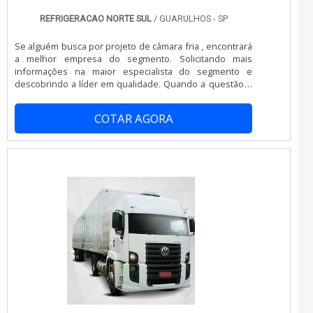
REFRIGERACAO NORTE SUL
/ GUARULHOS - SP
Se alguém busca por projeto de câmara fria , encontrará
a melhor empresa do segmento. Solicitando mais
informações na maior especialista do segmento e
descobrindo a líder em qualidade. Quando a questão é
projeto de câmara fria , com a Refrigeração Norte Sul
receberá excelente custo-benefício com serviços
COTAR AGORA
monitorados e supervisionados com o apoio do
escritório central. MAIS INFORMAÇÕES INTERESSANTES
SOBRE PROJETO DE C MARA FRIA Há muitas maneiras
eficientes de demonstrar competência e excelência em
sua área de atuação. A Refrigeração Norte Sul foca sua
energia em produzir um estrutura para os parceiros
com: Escritório de alta qualidade onde são realizadas as
atividades; Equipamentos de última geração; Estrutura
suficiente para atender todas as demandas. Tudo para
oferecer projeto de câmara fria com ótima qualidade.
Ainda tratando-se de projeto de câmara fria , mais do
que visar apenas lucratividade, deve oferecer produtos
e serviços que tenham ótima qualidade e excelente
custo-benefício, detalhes primordiais que são deixados
de lado por muitas empresas que não focam na
fidelização do cliente. Tudo isso e muito mais são os