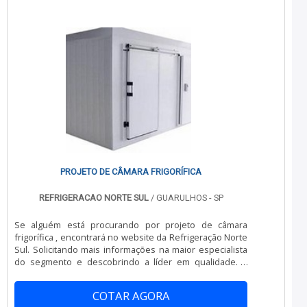
multidisciplinar de consultores associados e
profissionais qualificados, comprova sua essência de
trazer o melhor para todos os clientes....
PROJETO DE CÂMARA FRIGORÍFICA
REFRIGERACAO NORTE SUL
/ GUARULHOS - SP
Se alguém está procurando por projeto de câmara
frigorífica , encontrará no website da Refrigeração Norte
Sul. Solicitando mais informações na maior especialista
do segmento e descobrindo a líder em qualidade. É
importante lembrar que o serviço deve sempre ser
prestado por empresas especializadas no segmento.
COTAR AGORA
Esse tipo de cuidado ajuda a garantir a qualidade e