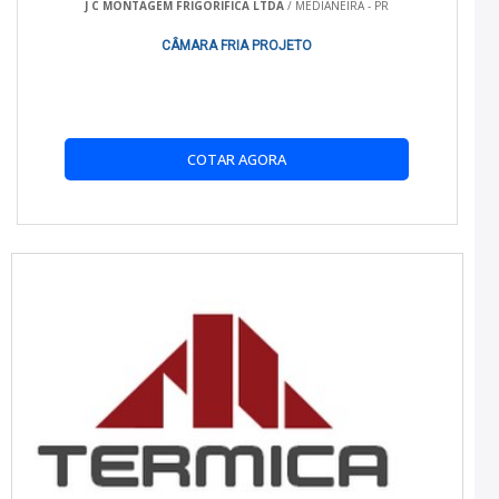
J C MONTAGEM FRIGORIFICA LTDA
/ MEDIANEIRA - PR
Verifique regularmente o sistema de refrigeração.
CÂMARA FRIA PROJETO
Faça a limpeza periódica dos painéis isotérmicos.
Agende manutenções preventivas com frequência
recomendada pelo fabricante.
COTAR AGORA
GARANTIA
Os produtos da Refrigeração Real oferecem garantia de
qualidade, assegurando a substituição ou reparo do
equipamento em caso de defeitos de fabricação por um
período determinado no contrato. Para mais detalhes,
consulte nossos termos de garantia.
FAQ
QUAL É A DIFERENÇA ENTRE UM BAÚ
REFRIGERADO E UM FURGÃO REFRIGERADO?
O baú refrigerado é ideal para pequenos e médios volumes,