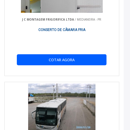
Durabilidade:
Materiais resistentes garantem longa
vida útil e menor necessidade de manutenção.
J C MONTAGEM FRIGORIFICA LTDA
/ MEDIANEIRA - PR
COMPARATIVO COM ALTERNATIVAS
CONSERTO DE CÂMARA FRIA
Comparado a outras soluções, o Baú de HR refrigerado se
destaca por sua eficiência e adaptabilidade:
Furgões refrigerados oferecem maior capacidade, mas
COTAR AGORA
com custos operacionais mais elevados.
O Baú refrigerado para truck é indicado para cargas
maiores, enquanto o Baú de HR atende perfeitamente
pequenos e médios volumes.
INDICAÇÃO DE USO
Ideal para empresas de pequeno a médio porte que
transportam alimentos, medicamentos e outros produtos
perecíveis, assegurando a qualidade dos mesmos até o