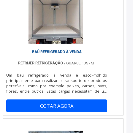
despontado no mercado por toda seriedade e
qualidade onde são realizadas as atividades;
qualidade, o que garante o sucesso dos clientes de
Experiência única no mercado de 40 anos no setor. Tudo
ponta a ponta. .
para se certificar que se tenha instalação de isopainel
com excelente custo-benefício. Discorrendo ainda
sobre instalação de isopainel, deve-se descartar
empresas que não tenham produtos e serviços com
ótima qualidade e eficiência, características simples, mas
que mostram o comprometimento da empresa com
seus clientes.Tudo isso que já foi falado e outras coisas
mais são a razão pela qual a JC Montagem Frigorífica é
BAÚ REFRIGERADO À VENDA
responsável quando se trata de empresas do segmento
de montagem, desmontagem e reforma de câmaras
REFRIJER REFRIGERAÇÃO
/ GUARULHOS - SP
frigoríficas. O objetivo é garantir o que existe de melhor
no mercado para garantir o sucesso dos
Um baú refrigerado à venda é escol-mdhido
clientes.GARANTIA DE QUALIDADE COMPROVADAApenas
principalmente para realizar o transporte de produtos
na JC Montagem Frigorífica tem o que há de melhor no
perecíveis, como por exemplo peixes, carnes, ovos,
ramo de montagem, desmontagem e reforma de
flores, entre outros. Estas cargas necessitam de um
câmaras frigoríficas. São opções variadas que a
transporte extremamente cuidadoso e pedem, inclusive,
empresa oferece, como desmontagem de câmaras
uma refrigeração e isolamento térmicos maior do que os
frigoríficas e reforma de câmaras frigoríficas com ótima
COTAR AGORA
demais produtos que não se encaixam nesses grupos.
qualidade e excelente custo-benefício.Apresentando
Há diversos motivos para investir em um bom baú
produtos de alto padrão, a empresa conta com
térmico, como por exemplo: Conservação da carga;
profissionais especializados e instalações modernas e
Agrega mais confiança por meio do cliente; Pod.
em bom estado, conquistando então a confiança de
todos. A JC Montagem Frigorífica é uma empresa que