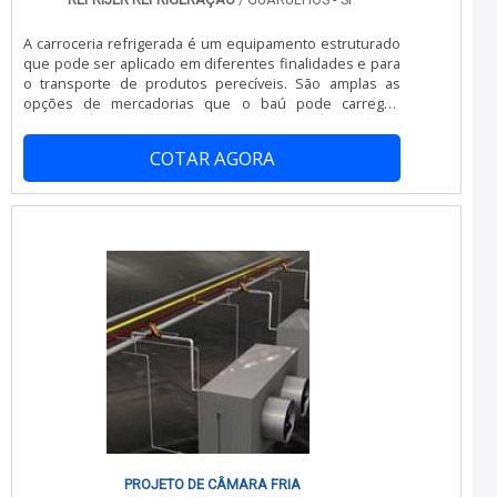
tornado destaque quando pensamos em uma empresa
que entrega confiança e serviços de qualidade. Alguns
A carroceria refrigerada é um equipamento estruturado
desses motivos são: Equipe multidisciplinar de
que pode ser aplicado em diferentes finalidades e para
consultores associados; Profissionais com vasta
o transporte de produtos perecíveis. São amplas as
experiência na área de atuação; Equipe de alta
opções de mercadorias que o baú pode carregar:
qualidade; Escritório de alta qualidade onde são
bebidas lácteas, sorvetes, polpas de suco,
realizadas as atividades; Tecnologia altamente
medicamentos, carnes, entre outras.O baú é fabricado
avançada; Equipamentos de última geração.QUALIDADES
COTAR AGORA
para atender as demandas de distribuição de cargas
E PONTOS FORTES DA EMPRESASomente na China
que são sensíveis a níveis de temperaturas distintos. A
Refrigeração as melhores opções sempre estão à
estrutura é confeccionada a partir de materiais
disposição quando se procura soluções para
caracterizados por serem ótimos isolantes.
refrigeração para baú orçamento. São diversas opções
de itens oferecidos, como refrigeração para transporte
frigorífico e manutenção preventiva câmara fria.É uma
empresa comprometida com seus serviços e uma
empresa responsável, padrões alcançados por conter
escritório de alta qualidade onde são realizadas as
atividades e amplo catálogo de produtos e
serviços. Tudo isso, somado à performance de uma
equipe multidisciplinar de consultores associados e
equipe de alta qualidade, comprova sua essência de
trazer o melhor para todos os clientes.
PROJETO DE CÂMARA FRIA