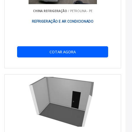
destino final.
CHINA REFRIGERAÇÃO
/ PETROLINA - PE
COMO USAR
REFRIGERAÇÃO E AR CONDICIONADO
Para garantir o máximo de eficiência do seu Baú de HR
refrigerado, siga estas orientações:
Realize a pré-refrigeração do baú antes de carregar as
COTAR AGORA
mercadorias.
Mantenha o baú fechado durante o transporte para
conservar a temperatura interna.
Organize os produtos de modo a permitir a circulação
de ar.
CUIDADOS E MANUTENÇÃO
Para manter seu equipamento em perfeito estado, siga as
dicas de manutenção: