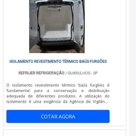
tem sido apontada de forma positiva no mercado pela
idoneidade em tudo que faz, fechando todo o ciclo de
entrega com excelência para cada cliente.
ISOLAMENTO REVESTIMENTO TÉRMICO BAÚS FURGÕES
REFRIJER REFRIGERAÇÃO
/ GUARULHOS - SP
O isolamento revestimento térmico baús furgões é
fundamental para a conservação e distribuição
adequada de diferentes produtos. A utilização do
isolamento é uma exigência da Agência de Vigilância
Sanitária, que obriga por lei a implementação do
revestimento, tendo em vista a preocupação com o
COTAR AGORA
equilíbrio térmico e a qualidade da mercadoria durante o
transporte.O desempenho e a qualidade desse tipo de
revestimento devem ser assegurados pela tecnologia,
os materiais e os testes realizados pelo forn.