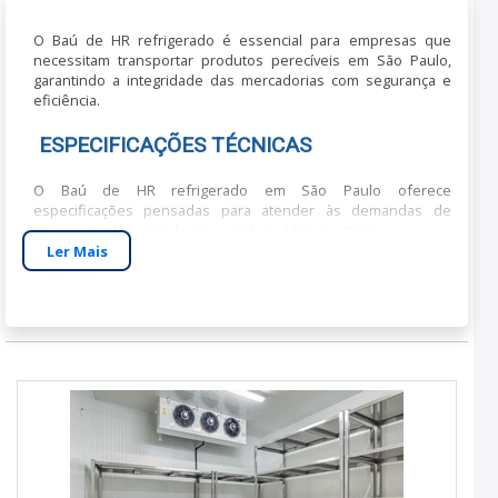
O Baú de HR refrigerado é essencial para empresas que
necessitam transportar produtos perecíveis em São Paulo,
garantindo a integridade das mercadorias com segurança e
eficiência.
ESPECIFICAÇÕES TÉCNICAS
O Baú de HR refrigerado em São Paulo oferece
especificações pensadas para atender às demandas de
transporte de mercadorias sensíveis à temperatura.
Ler Mais
Dimensões:
Variam conforme o modelo, tipicamente
entre 3 a 6 metros de comprimento.
Materiais:
Aço inoxidável e painéis isotérmicos de
alta qualidade para máxima durabilidade e eficiência
térmica.
Capacidade:
Normalmente até 2 toneladas, ideal