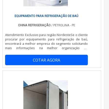
EQUIPAMENTO PARA REFRIGERAÇÃO DE BAÚ
CHINA REFRIGERAÇÃO
/ PETROLINA - PE
Atendimento Exclusivo para região NordesteSe o cliente
procurar por equipamento para refrigeração de baú,
encontrará a melhor empresa do segmento solicitando
mais informações na melhor organização do
ramo.Quando o tema é equipamento para refrigeração
de baú, com a China Refrigeração o cliente obterá ótima
COTAR AGORA
qualidade com minimização do tempo de execução dos
serviços.DETALHES SOBRE O EQUIPAMENTO PARA
REFRIGERAÇÃO DE BAÚA China Refrigeração centraliza
sua energia em criar aos parceiros uma estrutura com
escritório de alta qualidade onde são realizadas as
atividades e equipamentos de última geração, tudo para
se certificar que se tenha equipamento para
refrigeração de baú com proteção.Há muitas maneiras
eficientes de uma empresa demonstrar competência,
excelência e destaque em sua área de atuação. A China
Refrigeração se mostra referência por ter: Soluções