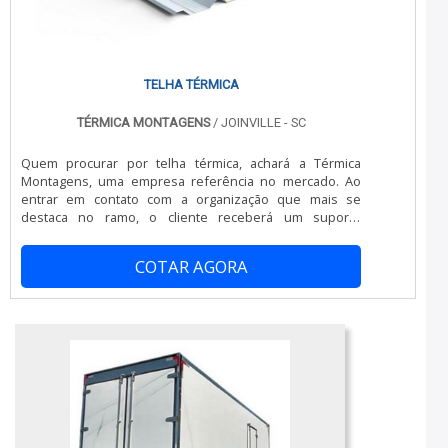
sucesso de cada cliente de ponta a ponta....
Térmica Montagens se mostra referência por ter: Preço
justo; Vasta experiência no segmento; Atendimento
personalizado; Colaboradores eficientes.Ainda
tratando-se de túnel de congelamento, na essência da
empresa, a mesma deve prezar pelos produtos e
TELHA TÉRMICA
serviços com ótima qualidade e proteção, detalhes que
passam despercebidos em outras companhias e podem
TÉRMICA MONTAGENS
/ JOINVILLE - SC
gerar prejuízos futuros para os clientes.É por tudo isso
que a Térmica Montagens é uma empresa
Quem procurar por telha térmica, achará a Térmica
comprometida com seus serviços no segmento de
Montagens, uma empresa referência no mercado. Ao
sistemas termoisolantes. A empresa foca tudo que há
entrar em contato com a organização que mais se
de mais atual para garantir a qualidade final para cada
destaca no ramo, o cliente receberá um suporte
cliente.A MELHOR EMPRESA NO SEGMENTOSomente na
completo para sanar eventuais dúvidas sobre o produto
Térmica Montagens tem o que há de melhor no ramo de
a ser adquirido.MAIS SOBRE TELHA TÉRMICAQuem
sistemas termoisolantes. Os clientes encontram itens
COTAR AGORA
precisa de telha térmica em uma empresa que preza
como câmara fria industrial e painel de fachada com
pela segurança, descobre o site da Térmica Montagens.
ótima qualidade e excelente custo-benefício.Para tal
É possível encontrar telha térmica e painel frigorífico,
sucesso, a empresa investiu em profissionais
garantindo o que há de melhor em tecnologia no
competentes e em equipamentos inovadores. A Térmica
segmento.Ainda com uma visão analítica sobre telha
Montagens é uma empresa que tem despontado no
térmica, deve-se ter a exatidão em orçar com empresas
mercado pela seriedade e qualidade que garante a
que prezam por produtos e serviços que tenham ótima
melhor experiência para parceiros novos e antigos....
qualidade e assertividade, pontos importantes que
ficam de fora no planejamento de empresas que visam
apenas o lucro, deixando a desejar nos outros fatores.É