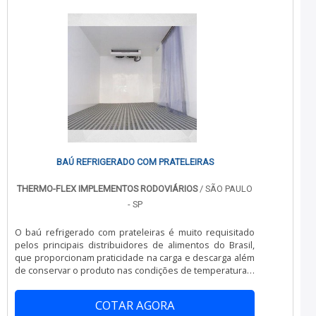
BAÚ REFRIGERADO COM PRATELEIRAS
THERMO-FLEX IMPLEMENTOS RODOVIÁRIOS
/ SÃO PAULO
- SP
O baú refrigerado com prateleiras é muito requisitado
pelos principais distribuidores de alimentos do Brasil,
que proporcionam praticidade na carga e descarga além
de conservar o produto nas condições de temperatura e
estrutura física ideal. São diversos modelos e opções
que variam de veículo para veículo, podendo ser
COTAR AGORA
instalada em qualquer um, desde VUC'S á