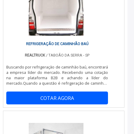
REFRIGERAÇÃO DE CAMINHÃO BAÚ
REALTRUCK
/ TABOÃO DA SERRA - SP
Buscando por refrigeração de caminhão baú, encontrará
a empresa líder do mercado. Recebendo uma cotação
na maior plataforma B2B e achando a líder do
mercado.Quando a questão é refrigeração de caminhão
baú, na Realtruck atingirá ótima qualidade com
pagamento via transferência bancária.OUTRAS
COTAR AGORA
INFORMAÇÕES SOBRE REFRIGERAÇÃO DE CAMINHÃO
BAÚHá muitas maneiras eficientes de demonstrar
competência e excelência em sua área de atuação. A
Realtruck centraliza seus esforços em produzir uma
estrutura com: Escritório de alta qualidade onde são
realizadas as atividades; Equipamentos de última
geração; Tecnologia de ponta. Tudo isso para garantir