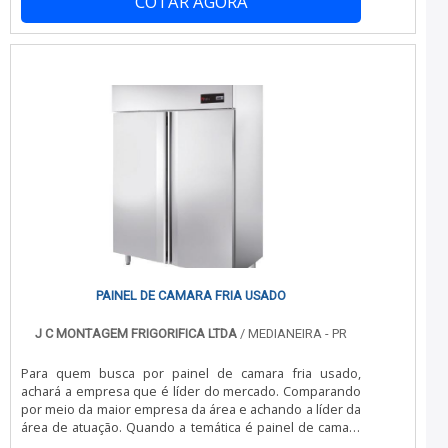
COTAR AGORA
produto e conservam até o destino final sem
prejuízo.COMPOSIÇÃO DO BAÚ DE CAMINHÃOSe você
ainda não adquiriu o caminhão, você pode escol-mdher
qualquer modelo, que o baú pode se fabricado em qual.
PAINEL DE CAMARA FRIA USADO
J C MONTAGEM FRIGORIFICA LTDA
/ MEDIANEIRA - PR
Para quem busca por painel de camara fria usado,
achará a empresa que é líder do mercado. Comparando
por meio da maior empresa da área e achando a líder da
área de atuação. Quando a temática é painel de camara
fria usado, com a JC Montagem Frigorífica poderá