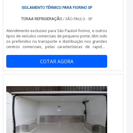
ISOLAMENTO TÉRMICO PARA FIORINO SP
TORAA REFRIGERAÇÃO
/ SÃO PAULO - SP
Atendimento exclusivo para São PauloA fiorino, e outros
tipos de veículos comerciais de pequeno porte, têm sido
os preferidos no transporte e distribuição nos grandes
centros comerciais, pelas características de rapidez,
manobrabilidade no trânsito sempre congestionado das
maiores cidades. Para que possa ser utilizado com
COTAR AGORA
produtos que necessitam de um espaço podendo ser
resfriado, refrigerado ou congelado, tem se buscado
cada vez mais o...