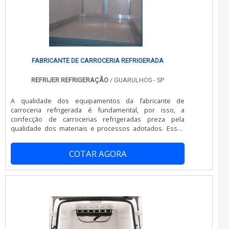
centraliza seus esforços em criar uma estrutura com
escritório de alta qualidade onde são realizadas as
atividades e estrutura suficiente para atender todas as
demandas, tudo pensando em plano de manutenção
operação e controle do sistema de climatização com
proteção.Sem perder o foco em plano de manutenção
operação e controle do sistema de climatização, é
FABRICANTE DE CARROCERIA REFRIGERADA
importante buscar uma empresa que tenha produtos e
serviços com ótima qualidade e assertividade, pontos
REFRIJER REFRIGERAÇÃO
/ GUARULHOS - SP
importantes que ficam de fora no planejamento de
empresas que visam apenas o lucro, deixando a desejar
A qualidade dos equipamentos da fabricante de
nos outros fatores.DIFERENCIAIS PERTINENTES DA
carroceria refrigerada é fundamental, por isso, a
EMPRESANa Casqueiro e Souza sempre tem a solução
confecção de carrocerias refrigeradas preza pela
mais buscada na área de projetos de refrigeração,
qualidade dos materiais e processos adotados. Essas
climatização e cozinhas industriais. É possível encontrar
estruturas são feitas sob medida, trazendo toda a
uma grande variedade no portfólio como conserto de
estruturação necessária para quem trabalha com o
equipamentos de cozinhas industriais e conserto de
COTAR AGORA
transporte e distribuição de mercadorias
câmaras frigoríficas com ótima qualidade e excelente
refrigeradas.Uma empresa de carroceria refrigerada cria
custo-benefício.Para tal sucesso, a empresa investiu em
equipamentos personalizados e diferenciados, que
profissionais competentes e em equipamentos
possibilitam que a estrutura possa suportar certa
inovadores. Casqueiro e Souza, empresa que tem
quantida.
despontado no mercado pela seriedade e qualidade.