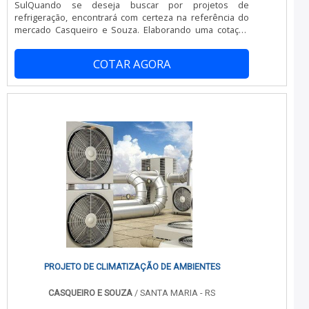
SulQuando se deseja buscar por projetos de
Realtruck é inovadora quando tratamos do segmento de
refrigeração, encontrará com certeza na referência do
refrigeração para transporte. O objetivo é disponibilizar
mercado Casqueiro e Souza. Elaborando uma cotação
o que há de melhor para fidelizar os clientes. A equipe é
na empresa mais qualificada do mercado e descobrindo
formada por colaboradores treinados que esperam seu
a melhor referência em qualidade. Quando a busca é
contato para melhor atender.DETALHES MUITO
COTAR AGORA
por projetos de refrigeração, com a Casqueiro e Souza é
INTERESSANTES SOBRE A EMPRESASomente na
possível obter assertividade com assessoria técnica
Realtruck tem o que há de melhor no ramo de
especializada.UM POUCO MAIS SOBRE PROJETOS DE
refrigeração para transporte. A empresa oferece
REFRIGERAÇÃOHá muitas maneiras eficientes de
opções como aparelho de refrigeração e aparelho de
demonstrar competência e excelência em sua área de
refrigeração para van com ótima qualidade e
atuação. A Casqueiro e Souza foca sua energia em criar
assertividade.Se diferenciando dentro de seu
aos parceiros uma estrutura com: Escritório de alta
segmento, a empresa consegue também proporcionar
qualidade; Projetos bem estruturados; Excelente custo-
um atendimento cuidadoso e que busca a satisfação do
benefício.Ainda tratando-se de projetos de refrigeração,
cliente. A Realtruck é uma empresa que tem feito a
mais do que visar apenas lucratividade, deve oferecer
diferença no mercado por toda seriedade e qualidade, o
produtos e serviços que tenham ótima qualidade e
que fecha todo o ciclo de entrega com excelência para
assertividade, características simples, mas que mostram
seus parceiros..
o comprometimento da empresa com seus clientes.Isso
tudo é a razão pela qual a Casqueiro e Souza é
comprometida com os serviços quando falamos do
segmento de projetos de refrigeração, climatização e
cozinhas industriais. O foco é oferecer tudo que há de
PROJETO DE CLIMATIZAÇÃO DE AMBIENTES
mais atual para garantir a qualidade final para cada
cliente.A EMPRESA GARANTE DE QUALIDADE Somente na
CASQUEIRO E SOUZA
/ SANTA MARIA - RS
Casqueiro e Sousa As melhores opções sempre estão à