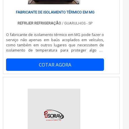
características simples, mas que mostram o
comprometimento da empresa com seus clientes.Tudo
isso e muito mais são os motivos pelos quais a Realtruck
FABRICANTE DE ISOLAMENTO TÉRMICO EM MG
é especialista no segmento quanto se trata de
empresas do segmento de refrigeração para transporte.
REFRIJER REFRIGERAÇÃO
/ GUARULHOS - SP
O foco é entregar o que existe de melhor do mercado
para garantir o sucesso dos clientes. A equipe é
O fabricante de isolamento térmico em MG pode fazer o
formada por equipe de alta qualidade que esperam seu
serviço não apenas em baús acoplados em veículos,
contato para melhor atender.OUTRAS INFORMAÇÕES
como também em outros lugares que necessitem de
SOBRE A EMPRESAApenas na Realtruck é possível
isolamento de temperatura para proteger algo ou
encontrar a solução para quem busca refrigeração para
alguém. Um dos maiores objetivos de realizar um
transporte. São diversas opções de itens oferecidos,
isolamento térmico é o de habilitar veículos como vans,
como aparelho de refrigeração e aparelho de
COTAR AGORA
caminhões e kombis, a realizar transporte de produtos
refrigeração para van com ótima qualidade e
perecíveis de uma forma que se adeque a todas as
assertividade.Para tal sucesso, a empresa investiu em
normas vigentes feitas pela Vigilância Sanitária.
profissionais competentes e em equipamentos
Informações relevantes do serviçoOptar por.
inovadores. A Realtruck é uma empresa que tem sido
apontada de forma positiva no mercado por toda
seriedade e qualidade, o que comprova sua essência de
trazer o melhor aos clientes no mercado..