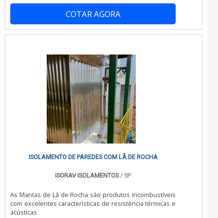
encontrar ótima qualidade com tempo ágil e com total
COTAR AGORA
segurança.UM POUCO MAIS SOBRE PAINEL DE CAMARA
FRIA USADOHá muitas maneiras eficientes de
demonstrar competência e excelência em sua área de
atuação. A JC Montagem Frigorífica foca sua estratégia
em proporcionar aos clientes uma estrutura com:
Escritório de alta qualidade onde são realizadas as
atividades; Estrutura suficiente para atender todas as
demandas; Tecnologia de ponta. Tudo para oferecer
painel de camara fria usado com excelente custo-
benefício. Ainda tratando-se de painel de camara fria
usado, sempre deve-se buscar uma empresa que tenha
produtos e serviços com ótima qualidade e excelente
custo-benefício, pequenos detalhes, mas de grande
valia para saber a procedência e seriedade da
empresa.É por estes motivos que a JC Montagem
Frigorífica é comprometida com os serviços quando se
explora o segmento de montagem, desmontagem e
ISOLAMENTO DE PAREDES COM LÃ DE ROCHA
reforma de câmaras frigoríficas. A empresa objetiva
garantir tudo que há de mais atual para garantir a
ISORAV ISOLAMENTOS
/ SP
qualidade final para cada cliente. Tem uma equipe com
trabalhadores de alta qualidade que terão grande
As Mantas de Lã de Rocha são produtos incombustíveis
satisfação em melhor atender.GARANTIA DE QUALIDADE
com excelentes características de resistência térmicas e
COMPROVADASomente na JC Montagem Frigorífica tem
acústicas
tudo que se precisa para montagem, desmontagem e