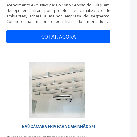
disposição quando se procura soluções para projetos
Atendimento exclusivo para o Mato Grosso do SulQuem
de refrigeração, climatização e cozinhas industriais.
deseja encontrar por projeto de climatização de
Sempre de olho no mercado, traz novidades em itens
ambientes, achará a melhor empresa do segmento.
como projetos de refrigeração e climatização e conserto
Cotando na maior especialista do mercado e
de câmaras frigoríficas com ótima qualidade e
descobrindo a organização mais competente do
precisão.Se diferenciando dentro de seu segmento, a
ramo.Quando o tema é projeto de climatização de
empresa consegue também proporcionar um
COTAR AGORA
ambientes, com os melhores profissionais da Casqueiro
atendimento cuidadoso e que busca a satisfação do
e Souza conseguirá precisão em todos os
cliente Casqueiro e Souza, empresa que tem
serviços.ALGUNS DETALHES SOBRE PROJETO DE
despontado no mercado pela idoneidade em tudo que
CLIMATIZAÇÃO DE AMBIENTESHá muitas maneiras
faz.
eficientes de demonstrar competência e excelência em
sua área de atuação. A Casqueiro e Souza foca sua
energia em criar aos parceiros uma estrutura com:
escritório de alta qualidade; projetos bem estruturados;
excelente custo-benefício.Discorrendo ainda sobre
projetos de climatização de ambientes, na essência da
empresa, a mesma deve prezar pelos produtos e
serviços com ótima qualidade e proteção, pontos
importantes que ficam de fora no planejamento de
empresas que visam apenas o lucro, deixando a desejar
nos outros fatores.Tudo isso e muito mais são os
motivos pelos quais a Casqueiro e Souza é inovadora
quando se trata de empresas do segmento de projetos
BAÚ CÂMARA FRIA PARA CAMINHÃO 3/4
de refrigeração, climatização e cozinhas