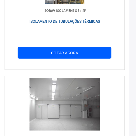
produtos sensíveis ao calor.
ISORAV ISOLAMENTOS
/ SP
Sustentabilidade:
Contribui para a redução da
ISOLAMENTO DE TUBULAÇÕES TÉRMICAS
emissão de poluentes, tornando a operação mais
ecológica.
COMPARATIVO COM ALTERNATIVAS
COTAR AGORA
Embora existam várias alternativas no mercado, a eficiência e
durabilidade dos produtos da Refrigeração Real destacam-se.
Comparado a soluções convencionais, nosso isolamento
térmico oferece melhor desempenho a um custo competitivo.
Para opções específicas, veja nossa variedade em
Isolamento Térmico Para Carros
e
Isolamento E
Refrigeracao De Veiculos
.
PARA QUEM É INDICADO
Nosso isolamento térmico é indicado para transportadoras,
empresas de logística, e qualquer estabelecimento que
necessite de controle térmico rigoroso em suas operações. É