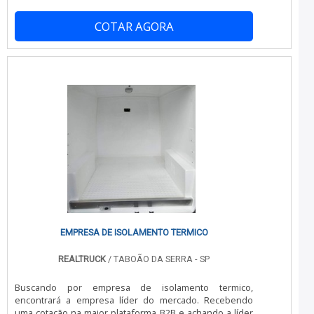
reforma de câmaras frigoríficas. São diversas opções
disponibilizadas, como desmontagem de câmaras
COTAR AGORA
frigoríficas e reforma de câmaras frigoríficas com ótima
qualidade e eficiência.A empresa conta com um time de
profissionais qualificados para o serviço, além de
investir em equipamentos modernos, que se ajustam a
sua necessidade. A JC Montagem Frigorífica é uma
empresa que tem despontado no segmento por toda
seriedade e qualidade, o que garante uma entrega de
excelência de ponta a ponta.
EMPRESA DE ISOLAMENTO TERMICO
REALTRUCK
/ TABOÃO DA SERRA - SP
Buscando por empresa de isolamento termico,
encontrará a empresa líder do mercado. Recebendo
uma cotação na maior plataforma B2B e achando a líder