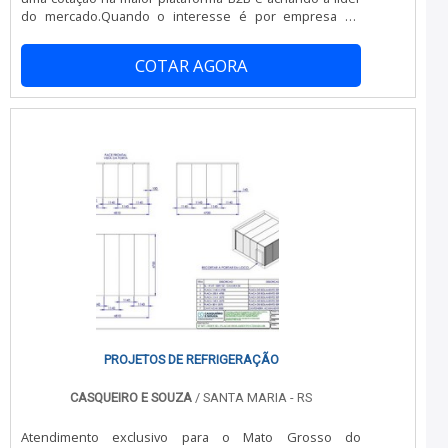
do mercado.Quando o interesse é por empresa de
isolamento termico, com a melhor mão de obra da
Realtruck poderá contar precisão com pagamento via
COTAR AGORA
transferência bancária.É importante lembrar que o
serviço deve sempre ser prestado por empresas
especializadas no segmento. Esse tipo de cuidado ajuda
a garantir a qualidade e assertividade do serviço, além
de evitar prejuízos com imprevistos e execuções mal
elaboradas. Assim, é possível poupar gastos
desnecessários que podem ser direcionados a outras
áreas mais importantes.OUTRAS INFORMAÇÕES SOBRE
EMPRESA DE ISOLAMENTO TERMICOHá muitas maneiras
eficientes de demonstrar competência e excelência em
sua área de atuação. A Realtruck canaliza sua energia
em oferecer aos parceiros uma estrutura com: Escritório
de alta qualidade onde são realizadas as
atividades; Ambiente monitorado 24 horas; Profissionais
altamente capacitados. Tudo para se certificar que se
tenha empresa de isolamento termico com excelente
custo-benefício. Ainda focando em empresa de
PROJETOS DE REFRIGERAÇÃO
isolamento termico, é importante buscar uma empresa
que tenha produtos e serviços com ótima qualidade e
CASQUEIRO E SOUZA
/ SANTA MARIA - RS
excelente custo-benefício, detalhes primordiais que são
deixados de lado por muitas empresas que não focam
Atendimento exclusivo para o Mato Grosso do
na fidelização do cliente.É por essa razão que a