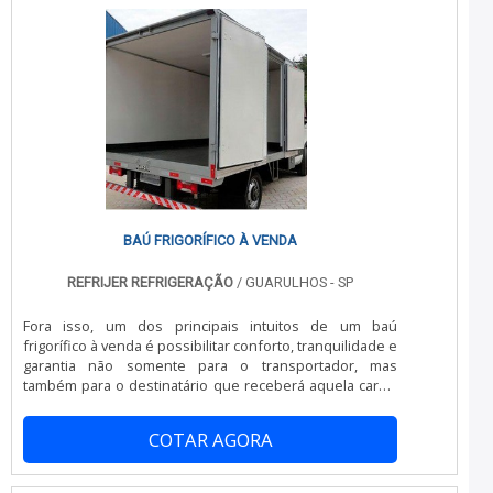
BAÚ FRIGORÍFICO À VENDA
REFRIJER REFRIGERAÇÃO
/ GUARULHOS - SP
Fora isso, um dos principais intuitos de um baú
frigorífico à venda é possibilitar conforto, tranquilidade e
garantia não somente para o transportador, mas
também para o destinatário que receberá aquela carga.
Isso permite com que ela chegue ao consumidor final
totalmente conservada e pronta para uso. Utilizar um
COTAR AGORA
baú frigorífico é contar com o melhor no quesito de
inovação dentro do mercado de transportes para
alimentos que sejam perecíveis. Isso porque o baú