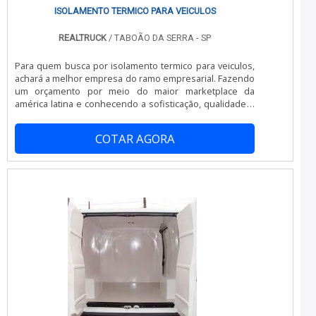
ISOLAMENTO TERMICO PARA VEICULOS
REALTRUCK
/ TABOÃO DA SERRA - SP
Para quem busca por isolamento termico para veiculos,
achará a melhor empresa do ramo empresarial. Fazendo
um orçamento por meio do maior marketplace da
américa latina e conhecendo a sofisticação, qualidade e
preço justo em um só lugar.Quando a questão é
isolamento termico para veiculos, com a Realtruck irá
COTAR AGORA
encontrar precisão com sistema leva e trás, quando
solicitado pelo consumidor.MAIS DETALHES
INTERESSANTES SOBRE ISOLAMENTO TERMICO PARA
VEICULOSHá muitas maneiras eficientes de demonstrar
competência e excelência em sua área de atuação. A
Realtruck objetiva seus reforços em produzir uma
estrutura aos clientes com: Escritório de alta qualidade
onde são realizadas as atividades; Equipamentos de
última geração; Tecnologia de ponta. Tudo isso para
oferecer isolamento termico para veiculos com
excelente custo-benefício. Sem perder o foco em
isolamento termico para veiculos, deve-se ter a exatidão
em orçar com empresas que prezam por produtos e
serviços que tenham ótima qualidade e precisão,