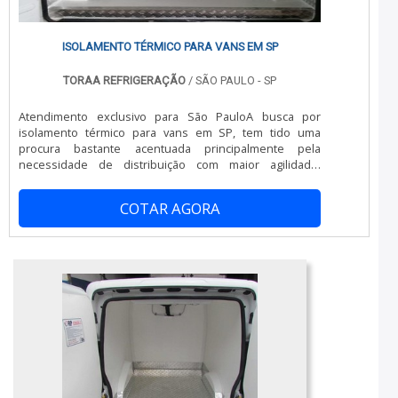
ISOLAMENTO TÉRMICO PARA VANS EM SP
TORAA REFRIGERAÇÃO
/ SÃO PAULO - SP
Atendimento exclusivo para São PauloA busca por
isolamento térmico para vans em SP, tem tido uma
procura bastante acentuada principalmente pela
necessidade de distribuição com maior agilidade.
Somando-se a facilidade de um automóvel com a
capacidade de agregar carga, tem feito o isolamento
COTAR AGORA
térmico ser muito procurado para transformar seu
investimento num bom negócio de retorno de fretes.
Esse tipo de serviço é feito dentro dos melhores ...