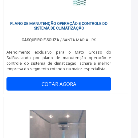
PLANO DE MANUTENÇÃO OPERAÇÃO E CONTROLE DO
SISTEMA DE CLIMATIZAÇÃO
CASQUEIRO E SOUZA
/ SANTA MARIA - RS
Atendimento exclusivo para o Mato Grosso do
SulBuscando por plano de manutenção operação e
controle do sistema de climatização, achará a melhor
empresa do segmento cotando na maior especialista do
mercado e descobrindo a organização mais competente
do ramo.Quando o assunto é plano de manutenção
COTAR AGORA
operação e controle do sistema de climatização, com a
Casqueiro e Souza é possível obter excelente custo-
benefício com assessoria técnica
especializada.DETALHES SOBRE OS SERVIÇOS EM
SISTEMA DE CLIMATIZAÇÃOHá muitas maneiras
eficientes de demonstrar competência e excelência em
sua área de atuação. A Casqueiro e Souza foca sua
energia em criar aos parceiros uma estrutura com:
Escritório de alta qualidade; Projetos bem estruturados;
Excelente custo-benefício.A Casqueiro e Souza