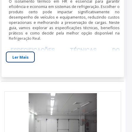
O isolamento térmico em HR é essencial para garantir
eficiência e economia em sistemas de refrigeração. Escolher o
produto certo pode impactar significativamente no
desempenho de veículos e equipamentos, reduzindo custos
operacionais e melhorando a preservação de cargas. Neste
guia, vamos explorar as especificações técnicas, benefícios
práticos e como decidir pela melhor opção disponível na
Refrigeração Real.
ESPECIFICAÇÕES TÉCNICAS DO
ISOLAMENTO TÉRMICO EM HR
Ler Mais
Os produtos de isolamento térmico em HR disponíveis na
Refrigeração Real oferecem especificações avançadas,
garantindo alta eficiência. As dimensões são cuidadosamente
projetadas para se adaptarem perfeitamente a diferentes
aplicações. Utilizamos materiais como poliuretano e
poliestireno expandido, conhecidos por suas excelentes
propriedades isolantes.
Dimensões:
Variadas conforme necessidade
específica