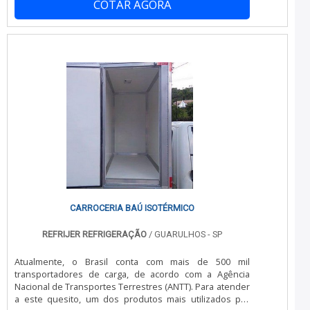
qualidade e excelente custo-benefício.Apresentando
COTAR AGORA
transportadoras.DIFERENCIAIS IMPORTANTES DE
produtos de alto padrão, a empresa conta com
REFRIGERAÇÃO PARA FURGÃO PREÇOHá muitas
profissionais especializados e instalações modernas e
maneiras eficientes de demonstrar competência e
em bom estado, conquistando então a confiança de
excelência em sua área de atuação. A Realtruck
todos. A Realtruck é uma empresa que tem sido
centraliza sua energia em oferecer um estrutura
apontada de forma positiva no segmento por toda
com: Escritório de alta qualidade onde são realizadas as
seriedade e qualidade, o que garante o sucesso dos
atividades; Equipamentos de última geração; Tecnologia
clientes de ponta a ponta..
de ponta. Tudo para oferecer refrigeração para furgão
preço justo e com com precisão. Sem trocar o foco
sobre refrigeração para furgão preço, na essência da
empresa, a mesma deve prezar pelos produtos e
serviços com ótima qualidade e assertividade,
características simples, mas que mostram o
comprometimento da empresa com seus clientes.Isso
tudo é a razão pela qual a Realtruck é responsável
quando se explana o segmento de refrigeração para
transporte. A empresa busca a satisfação da venda à
CARROCERIA BAÚ ISOTÉRMICO
entrega final, com foco total na qualidade. O quadro de
colaboradores é formado por uma equipe de alta
REFRIJER REFRIGERAÇÃO
/ GUARULHOS - SP
qualidade que terá o maior prazer em auxiliar com suas
dúvidas.OUTRAS INFORMAÇÕES SOBRE A EMPRESANa
Atualmente, o Brasil conta com mais de 500 mil
Realtruck é possível encontrar o que há de melhor em
transportadores de carga, de acordo com a Agência
refrigeração para transporte. Os clientes encontram
Nacional de Transportes Terrestres (ANTT). Para atender
itens como instalação e manutenção de aparelho de
a este quesito, um dos produtos mais utilizados por
refrigeração para transporte e isolamento térmico e