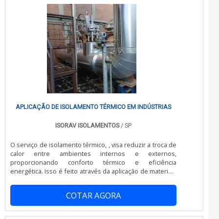
APLICAÇÃO DE ISOLAMENTO TÉRMICO EM INDÚSTRIAS
ISORAV ISOLAMENTOS
/ SP
O serviço de isolamento térmico, , visa reduzir a troca de
calor entre ambientes internos e externos,
proporcionando conforto térmico e eficiência
energética. Isso é feito através da aplicação de materiais
isolantes em tubulações surperaquecidas , aparelhos
caldeiras de alta temperaturas fabricas /industrias, que
COTAR AGORA
formam barreiras contra a condução, convecção e
radiação térmica.