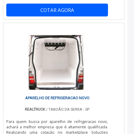
este setor é a carroceria baú isotérmico. Esta carroceria
aparelho de refrigeração para van com ótima qualidade
é feita de uma estrutura capaz de controlar a
e precisão.Com o objetivo de trazer a satisfação a todos
COTAR AGORA
temperatura interna, de modo a conservar qualquer
os clientes, a empresa entende que seu melhor
carga que for transportada na mesma. Esta estrutura é
destaque é conquistar a confiança de cada um. Tudo
instalada sobre o chassi de qualquer veículo e, além da
isso só é possível através do investimento em
conservação dos produtos, gara.
equipamentos modernos e profissionais experientes. A
Realtruck é uma empresa que tem despontado no
segmento por toda seriedade e qualidade, o que fecha
todo o ciclo de entrega com excelência para cada
cliente..
APARELHO DE REFRIGERACAO NOVO
REALTRUCK
/ TABOÃO DA SERRA - SP
Para quem busca por aparelho de refrigeracao novo,
achará a melhor empresa que é altamente qualificada.
Realizando uma cotação no marketplace Soluções