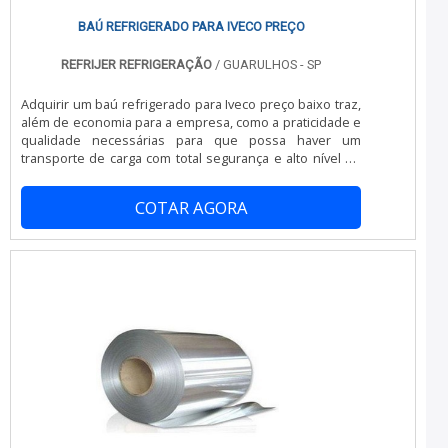
BAÚ REFRIGERADO PARA IVECO PREÇO
REFRIJER REFRIGERAÇÃO
/ GUARULHOS - SP
Adquirir um baú refrigerado para Iveco preço baixo traz,
além de economia para a empresa, como a praticidade e
qualidade necessárias para que possa haver um
transporte de carga com total segurança e alto nível de
conservação do produto transportado. Encontrar um
baú refrigerado para Iveco não é muito difícil, visto a
COTAR AGORA
enorme opção de empresas que trabalham com a
fabricação deste produto. No entanto, a aquisição de um
baú deste tipo que tenha qualidade, durabilidade e
preço baixo pede um pouco mai.