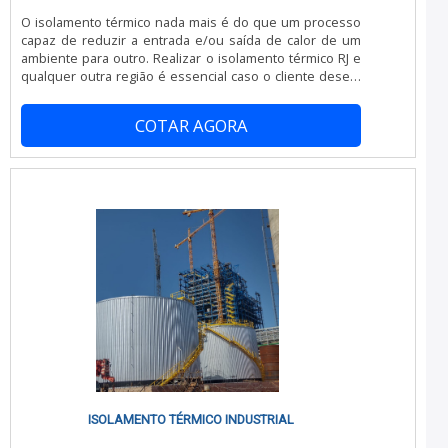
Inovadora; Segura. A EMPRESA MAIS QUALIFICADA DO
O isolamento térmico nada mais é do que um processo
SEGMENTONa JC Montagem Frigorífica é possível
capaz de reduzir a entrada e/ou saída de calor de um
encontrar a solução para quem busca instalação telha
ambiente para outro. Realizar o isolamento térmico RJ e
sanduiche. São diversas opções disponibilizadas, como
qualquer outra região é essencial caso o cliente deseje
montagem de câmaras frigoríficas e instalação de portas
realizar um transporte de cargas com muito mais
frigoríficas.É conhecida por ser comprometida com os
segurança, comodidade e conservação, com a certeza
serviços e segura, padrões possíveis por contar com
COTAR AGORA
de que elas chegarão ao destino final em perfeito
escritório de alta qualidade onde são realizadas as
estado.Informações sobre a utilização do isolamento
atividades e experiência única no mercado de 40 anos
térmicoÉ possível fazer uso de um isolamento térmico
no setor. Tudo isso, somado à performance de uma
em distintos segmentos, não s.
equipe de colaboradores proativos e especialistas
dedicados, garante uma entrega de excelência de ponta
a ponta. Aproveite a visita para acessar o site e saber
mais sobre a empresa, os serviços e os produtos!
ISOLAMENTO TÉRMICO INDUSTRIAL