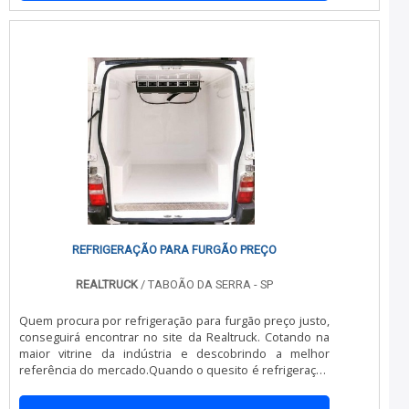
DETALHES SOBRE ISOLAMENTO TÉRMICO EM DUCATOHá
muitas maneiras eficientes de demonstrar competência
e excelência em sua área de atuação. A Realtruck foca
sua energia em oferecer um estrutura com: Escritório de
alta qualidade onde são realizadas as
atividades; Estrutura suficiente para atender todas as
demandas; Portfólio rico em produtos de
qualidade. Tudo para oferecer isolamento térmico em
ducato com precisão. Ainda focando na qualidade em
isolamento térmico em ducato, deve-se descartar
empresas que não tenham produtos e serviços com
ótima qualidade e excelente custo-benefício, detalhes
que passam despercebidos e podem gerar prejuízo
futuros para os clientes.É por tudo isso e muito mais
que a Realtruck é responsável quando falamos do
segmento de refrigeração para transporte. O objetivo é
REFRIGERAÇÃO PARA FURGÃO PREÇO
disponibilizar o que há de melhor na atualidade para os
os clientes. A equipe é formada por profissionais
REALTRUCK
/ TABOÃO DA SERRA - SP
treinados que esperam seu contato para melhor
atender.UM POUCO MAIS SOBRE A EMPRESANa
Quem procura por refrigeração para furgão preço justo,
Realtruck tem tudo que se precisa para refrigeração
conseguirá encontrar no site da Realtruck. Cotando na
para transporte. É sempre a opção mais confiável,
maior vitrine da indústria e descobrindo a melhor
disponibilizando itens como instalação e manutenção de
referência do mercado.Quando o quesito é refrigeração
aparelho de refrigeração para transporte e isolamento
para furgão preço, com a Realtruck poderá encontrar
térmico e aparelho de refrigeração para van com ótima
ótima qualidade com convênio para