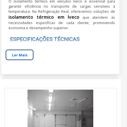
O isolamento térmico em veículos Iveco é essencial para
garantir eficiência no transporte de cargas sensíveis à
temperatura. Na Refrigeração Real, oferecemos soluções de
isolamento térmico em Iveco
que atendem às
necessidades específicas de cada cliente, promovendo
economia e desempenho superior.
ESPECIFICAÇÕES TÉCNICAS
DIMENSÕES E MATERIAIS
Ler Mais
Nossos sistemas de isolamento possuem dimensões
personalizáveis para se adaptar a diferentes modelos de
Iveco, utilizando materiais como poliuretano e lã de vidro, que
asseguram excelente eficiência térmica.
CAPACIDADE E COMPATIBILIDADE
Compatíveis com todos os modelos Iveco, nossos produtos
suportam variações extremas de temperatura, mantendo a
integridade das cargas transportadas.
BENEFÍCIOS PRÁTICOS