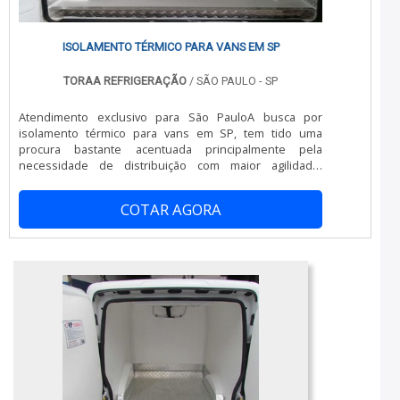
ISOLAMENTO TÉRMICO PARA VANS EM SP
TORAA REFRIGERAÇÃO
/ SÃO PAULO - SP
Atendimento exclusivo para São PauloA busca por
isolamento térmico para vans em SP, tem tido uma
procura bastante acentuada principalmente pela
necessidade de distribuição com maior agilidade.
Somando-se a facilidade de um automóvel com a
capacidade de agregar carga, tem feito o isolamento
COTAR AGORA
térmico ser muito procurado para transformar seu
investimento num bom negócio de retorno de fretes.
Esse tipo de serviço é feito dentro dos melhores ...