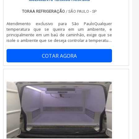
sistema de acordo com as especificações necessárias para
garantir a melhor eficiência.
TORAA REFRIGERAÇÃO
/ SÃO PAULO - SP
Atendimento exclusivo para São PauloQualquer
temperatura que se queira em um ambiente, e
principalmente em um baú de caminhão, exige que se
isole o ambiente que se deseja controlar a temperatura
em relação ao ambiente externo. Existem diversos tipos
de isolantes térmicos, que são materiais que tem
COTAR AGORA
capacidade de baixa de condutividade térmica. Um bom
isolamento térmico para baú, tem que levar em
consideração o uso que se destina. DETALHE...