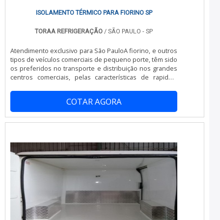
ISOLAMENTO TÉRMICO PARA FIORINO SP
TORAA REFRIGERAÇÃO
/ SÃO PAULO - SP
Atendimento exclusivo para São PauloA fiorino, e outros
tipos de veículos comerciais de pequeno porte, têm sido
os preferidos no transporte e distribuição nos grandes
centros comerciais, pelas características de rapidez,
manobrabilidade no trânsito sempre congestionado das
maiores cidades. Para que possa ser utilizado com
COTAR AGORA
produtos que necessitam de um espaço podendo ser
resfriado, refrigerado ou congelado, tem se buscado
cada vez mais o...