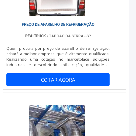
especializadas no segmento. Esse tipo de cuidado ajuda
a garantir a qualidade e durabilidade dos materiais, além
de evitar prejuízos com substituições frequentes de
produtos que não cumprem com suas funções
adequadamente. Assim, é possível poupar gastos
PREÇO DE APARELHO DE REFRIGERAÇÃO
desnecessários.Existem diversos motivos para a CMC
Montagem Industrial ter se tornado destaque quando
REALTRUCK
/ TABOÃO DA SERRA - SP
pensamos em uma empresa que entrega confiança e
serviços de qualidade. Alguns desses motivos são:
Quem procura por preço de aparelho de refrigeração,
Equipe multidisciplinar de consultores associados;
achará a melhor empresa que é altamente qualificada.
Profissionais com vasta experiência na área de atuação;
Realizando uma cotação no marketplace Soluções
Equipe de alta qualidade; Escritório de alta qualidade
Industriais e descobrindo sofisticação, qualidade e
onde são realizadas as atividades; Sala de treinamento
preço justo em um só lugar.Quando o interesse é por
com materiais sofisticados; Equipamentos de última
preço de aparelho de refrigeração, com a Realtruck
geração.A MELHOR EMPRESA NO SEGMENTOApenas na
COTAR AGORA
poderá contar com precisão e convênio para
CMC Montagem Industrial é possível encontrar a solução
transportadoras.MAIS SOBRE PREÇO DE APARELHO DE
para quem busca alumínio isolamento térmico. Com foco
REFRIGERAÇÃOHá muitas maneiras eficientes de
na experiência dos clientes, oferece itens variados
demonstrar competência e excelência em sua área de
como digestor industrial e congelamento de tubulação
atuação. A Realtruck foca seus esforços em produzir
de água.Isso se deve ao fato de ser uma empresa
uma estrutura aos clientes com: Escritório de alta
comprometida com seus serviços e uma empresa
qualidade onde são realizadas as atividades; Estrutura
inovadora, qualificações possíveis pelo fato de a
suficiente para atender todas as demandas; Portfólio
empresa possuir escritório de alta qualidade onde são
variado de produtos. Tudo para se certificar que se
realizadas as atividades e sala de treinamento com
tenha preço de aparelho de refrigeração com proteção.
materiais sofisticados. Todos esses fatores, agregados
Sem trocar o foco sobre preço de aparelho de