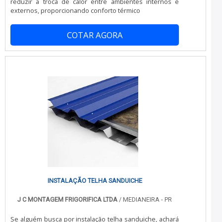
reduzir a troca de calor entre ambientes internos e
EMPRESANa Realtruck as melhores opções sempre
externos, proporcionando conforto térmico
estão à disposição quando se procura soluções para
refrigeração para transporte. A empresa oferece
opções como instalação e manutenção de aparelho de
COTAR AGORA
refrigeração para transporte e isolamento térmico e
revestimento térmico com ótima qualidade e
assertividade.Se diferenciando dentro de seu
segmento, a empresa consegue também proporcionar
um atendimento cuidadoso e que busca a satisfação do
cliente. A Realtruck é uma empresa que tem feito a
diferença no mercado por toda seriedade e qualidade, o
que garante uma entrega de excelência de ponta a
ponta..
INSTALAÇÃO TELHA SANDUICHE
J C MONTAGEM FRIGORIFICA LTDA
/ MEDIANEIRA - PR
Se alguém busca por instalação telha sanduiche, achará