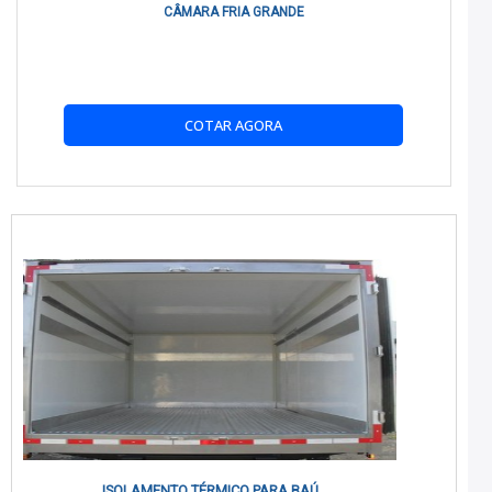
qualidade.
CÂMARA FRIA GRANDE
É POSSÍVEL COMPRAR ISOLAMENTO TÉRMICO
ONLINE?
Sim, você pode adquirir nossos produtos pelo site da
COTAR AGORA
Refrigeração Real
e agendar a instalação com nossa equipe.
COMO O ISOLAMENTO TÉRMICO AFETA O
CONSUMO DE COMBUSTÍVEL?
Reduz a necessidade de uso constante do sistema de
refrigeração, diminuindo o consumo de combustível.
O ISOLAMENTO TÉRMICO EM IVECO É CARO?
Nossas soluções são competitivas e oferecem um excelente
retorno sobre o investimento devido à economia de energia e
aumento da durabilidade.
QUAL É O PROCESSO DE INSTALAÇÃO?
Nossa equipe realiza uma análise do veículo e instala o
ISOLAMENTO TÉRMICO PARA BAÚ