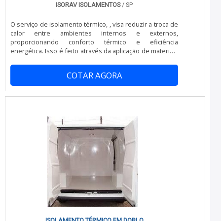
ISORAV ISOLAMENTOS
/ SP
O serviço de isolamento térmico, , visa reduzir a troca de
calor entre ambientes internos e externos,
proporcionando conforto térmico e eficiência
energética. Isso é feito através da aplicação de materiais
isolantes em tubulações surperaquecidas , aparelhos
caldeiras de alta temperaturas fabricas /industrias, que
COTAR AGORA
formam barreiras contra a condução, convecção e
radiação térmica.
ISOLAMENTO TÉRMICO EM DOBLO