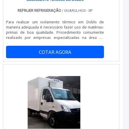
REFRIJER REFRIGERAÇÃO
/ GUARULHOS - SP
Para realizar um isolamento térmico em Doblo de
maneira adequada é necessário fazer uso de matérias-
primas de boa qualidade. Procedimento comumente
realizado por empresas especializadas na área de
revestimento técnico, isolar um baú visando uma maior
conservação dos alimentos e produtos perecíveis é
COTAR AGORA
passo primordial no processo do transporte destas
mercadorias. No interior do baú a ser acoplado no Doblo
são aplicadas placas de poliuretano (uma espuma rígida
que, quando em contato com a superfíci.