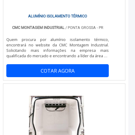
ALUMÍNIO ISOLAMENTO TÉRMICO
CMC MONTAGEM INDUSTRIAL
/ PONTA GROSSA - PR
Quem procura por alumínio isolamento térmico,
encontrará no website da CMC Montagem Industrial.
Solicitando mais informações na empresa mais
qualificada do mercado e encontrando a líder da área de
atuação.UM POUCO MAIS SOBRE ALUMÍNIO ISOLAMENTO
TÉRMICOSe alguém procurar por alumínio de isolamento
COTAR AGORA
térmico em uma empresa altamente qualificada, chega
até a CMC Montagem Industrial. Com grande know-how
focado em separador de líquido 0º e congelamento de
tubulação de água, garantindo a satisfação da venda à
entrega final, com foco total na qualidade.Sem perder o
foco em alumínio isolamento térmico, na essência da
empresa, a mesma deve prezar pelos produtos e
serviços com ótima qualidade e proteção, pontos
importantes que ficam de fora no planejamento de
empresas que visam apenas o lucro, deixando a desejar
nos outros fatores.É importante lembrar que o produto
deve sempre ser adquirido com empresas