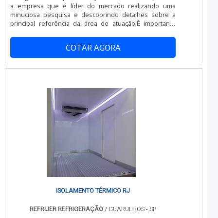
a empresa que é líder do mercado realizando uma
minuciosa pesquisa e descobrindo detalhes sobre a
principal referência da área de atuação.É importante
lembrar que o serviço deve ser prestado por empresas
especializadas. Esse tipo de cuidado ajuda a garantir a
COTAR AGORA
qualidade e assertividade do serviço, além de evitar
prejuízos com imprevistos e execuções mal elaboradas.
Assim, é possível poupar gastos
desnecessários.INFORMAÇÕES RELEVANTES SOBRE A
INSTALAÇÃO TELHA SANDUICHEQuem precisa de
instalação telha sanduiche em uma empresa segura,
encontra na internet a JC Montagem Frigorífica.
Especializada em montagem de câmaras frigoríficas e
instalação de portas frigoríficas, a organização garante o
que há de melhor na atualidade.Não obstante, quando
falamos em instalação telha sanduiche, na essência da
empresa, a mesma deve prezar pelos produtos e
serviços com ótima qualidade e precisão, detalhes que
passam despercebidos e podem gerar prejuízo futuros
para os clientes.Existem muitas formas diferentes de
demonstrar conhecimento e autoridade em uma área de
atuação. Os motivos pelos quais a JC Montagem
ISOLAMENTO TÉRMICO RJ
Frigorífica é a melhor opção quando buscar por
instalação telha sanduiche: Comprometida com os
REFRIJER REFRIGERAÇÃO
/ GUARULHOS - SP
serviços; Responsável; Altamente qualificada;