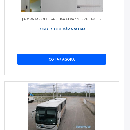
Compatibilidade:
Adaptáveis a diversos modelos
de caminhões e veículos comerciais.
J C MONTAGEM FRIGORIFICA LTDA
/ MEDIANEIRA - PR
CONSERTO DE CÂMARA FRIA
BENEFÍCIOS PRÁTICOS
Preservação da Qualidade:
Mantêm a temperatura
interna estável, essencial para produtos perecíveis.
COTAR AGORA
Eficiência Energética:
Reduzem o consumo de energia
devido ao excelente isolamento.
Versatilidade:
Utilizáveis em diferentes setores, desde
alimentos até medicamentos.
COMPARATIVO COM ALTERNATIVAS
Comparadas a outras soluções de transporte, as carrocerias
isotérmicas oferecem maior durabilidade e eficiência térmica,
sendo ideais para longas distâncias.
PARA QUEM É INDICADO?