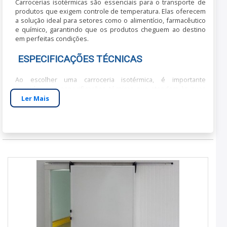
Carrocerias isotérmicas são essenciais para o transporte de
produtos que exigem controle de temperatura. Elas oferecem
a solução ideal para setores como o alimentício, farmacêutico
e químico, garantindo que os produtos cheguem ao destino
em perfeitas condições.
ESPECIFICAÇÕES TÉCNICAS
Ao escolher uma carroceria isotérmica, é importante
considerar as especificações técnicas que atendem às suas
necessidades.
Ler Mais
Dimensões:
Disponíveis em diferentes tamanhos
para se adequar a variados tipos de veículos.
Materiais:
Construídas com painéis de poliuretano e
estruturas reforçadas, garantindo isolamento térmico
eficiente.
Capacidade:
Varia conforme o modelo, suportando
desde pequenos até grandes volumes de carga.