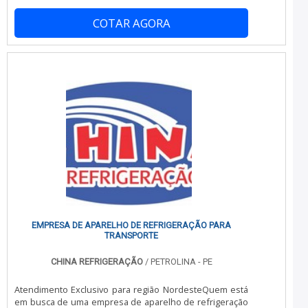
maior conservação dos alimentos e produtos perecíveis
a serem transportados, bem como uma maior segurança
COTAR AGORA
durante o percurso, seja de curta ou longa duração. É
importante obter um baú refrigerado para transportar
cargas como flores, alimentos congelados, ovos, carnes,
entre outros produt.
EMPRESA DE APARELHO DE REFRIGERAÇÃO PARA
TRANSPORTE
CHINA REFRIGERAÇÃO
/ PETROLINA - PE
Atendimento Exclusivo para região NordesteQuem está
em busca de uma empresa de aparelho de refrigeração