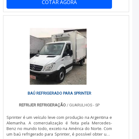
da venda à entrega final, com foco total na qualidade.A
COTAR AGORA
conservação do produto a ser transportado. Este tipo de
MELHOR EMPRESA NO SEGMENTONa China Refrigeração
baú é ideal para pessoas que precisam transformar um
tem a solução ideal para refrigeração para transporte
veículo em uma estrutura refrigerada. Desta maneira, o
refrigerado. São diversas opções disponibilizadas, como
baú pode ser construído em veículos de to.
refrigeração para transporte frigorífico e montagem de
câmara fria com ótima qualidade e precisão.Se
diferenciando dentro de seu segmento, a empresa
consegue também proporcionar um atendimento
cuidadoso e que busca a satisfação do cliente. A China
Refrigeração é uma empresa que tem se destacado no
segmento por toda seriedade e qualidade o que fecha
todo o ciclo de entrega com excelência para cada cliente.
BAÚ REFRIGERADO PARA SPRINTER
REFRIJER REFRIGERAÇÃO
/ GUARULHOS - SP
Sprinter é um veículo leve com produção na Argentina e
Alemanha. A comercialização é feita pela Mercedes-
Benz no mundo todo, exceto na América do Norte. Com
um baú refrigerado para Sprinter, é possível obter uma