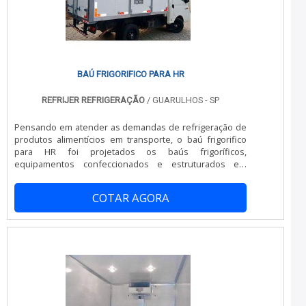
BAÚ FRIGORIFICO PARA HR
REFRIJER REFRIGERAÇÃO
/ GUARULHOS - SP
Pensando em atender as demandas de refrigeração de
produtos alimentícios em transporte, o baú frigorifico
para HR foi projetados os baús frigoríficos,
equipamentos confeccionados e estruturados em
perfis de aço inox.Também denominada de carroceria
frigorífica, possui diferentes configurações, tamanhos e
COTAR AGORA
demais acessórios. Existe a possibilidade da projeção
do baú conforme as necessidades e especificações de
cada cliente ou empresa, adequando-se corretamente
ao modelo do veículo usado para transp.