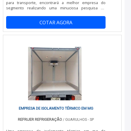
para transporte, encontrará a melhor empresa do
segmento realizando uma minuciosa pesquisa de
mercado e descobrindo a organização mais competente
do ramo.MAIS SOBRE EMPRESA DE APARELHO DE
COTAR AGORA
REFRIGERAÇÃO PARA TRANSPORTEQuem está à procura
de empresa de aparelho de refrigeração para
transporte altamente qualificada, encontra na China
Refrigeração. A empresa tem em seu escopo
refrigeração para transporte frigorífico e montagem de
câmara fria, focando em tecnologia e desenvolvimento
no que gera resultado ao cliente.Discorrendo ainda
sobre empresa de aparelho de refrigeração para
transporte, é importante buscar uma empresa que
tenha produtos e serviços com ótima qualidade e
precisão, pequenos detalhes, mas de grande valia para
saber a procedência e seriedade da empresa.É
importante lembrar que o produto deve ser adquirido
com empresas especializadas. Esse tipo de cuidado
ajuda a garantir a qualidade e durabilidade dos
materiais, além de evitar prejuízos com substituições
frequentes de produtos que não cumprem com suas
EMPRESA DE ISOLAMENTO TÉRMICO EM MG
funções adequadamente. Assim, é possível poupar
gastos desnecessários.Existem diversos motivos para a
REFRIJER REFRIGERAÇÃO
/ GUARULHOS - SP
China Refrigeração ter se tornado destaque quando
pensamos em uma empresa que entrega confiança e
Uma empresa de isolamento térmico em mg de