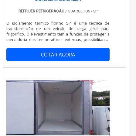
REFRIJER REFRIGERAÇÃO
/ GUARULHOS - SP
O isolamento térmico fiorino SP é uma técnica de
transformação de um veículo de carga geral para
frigorífico. O Revestimento tem a função de proteger a
mercadoria das temperaturas externas, possibilitando
sua qualidade até o destino final.MAIS INFORMAÇÕES
SOBRE O ISOLAMENTO TÉRMICOO veículo que mais é
COTAR AGORA
procurado é a Fiat Fiorino, por ser compacta e ter ótimo
custo-benefício é perfeita para curtas entregas,
principalmente nas grandes cida...