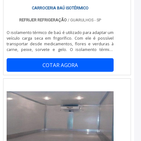
CARROCERIA BAÚ ISOTÉRMICO
REFRIJER REFRIGERAÇÃO
/ GUARULHOS - SP
O isolamento térmico de baú é utilizado para adaptar um
veículo carga seca em frigorífico. Com ele é possível
transportar desde medicamentos, flores e verduras à
carne, peixe, sorvete e gelo. O isolamento térmico
funciona como um inibidor de temperatura externa,
evitando a degradação natural por calor e contaminação
COTAR AGORA
por bactérias. É fundamental para transporte de
alimentos, e é regulamentado na legislação brasileira,
podendo ser instal...