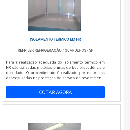
ISOLAMENTO TÉRMICO EM HR
REFRIJER REFRIGERAÇÃO
/ GUARULHOS - SP
Para a realização adequada do isolamento térmico em
HR são utilizadas matérias-primas de boa procedência e
qualidade. O procedimento é realizado por empresas
especializadas na prestação de serviço de revestimento
térmico.No interior do baú da HR são aplicados placas de
poliuretano (uma espuma rígida que, ao entrar em
COTAR AGORA
contato com a superfície junto ao gás poliisocianato,
forma uma parede revestida capaz de aguentar
pressões e baixas temperaturas). Para dar maior
resistência e impermeabilidade à c.