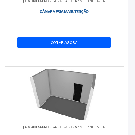
J C MONTAGEM FRIGORIFICA LTDA
/ MEDIANEIRA - PR
PERGUNTAS FREQUENTES
CÂMARA FRIA MANUTENÇÃO
O QUE É UMA CARROCERIA ISOTÉRMICA?
É um tipo de carroceria que mantém a temperatura interna
estável, ideal para o transporte de produtos sensíveis a
variações térmicas.
COTAR AGORA
QUAIS SÃO OS TIPOS DE CARROCERIA
ISOTÉRMICA DISPONÍVEIS?
Variam em tamanho, capacidade e compatibilidade com
diferentes modelos de veículos, atendendo a necessidades
específicas de transporte.
COMO ESCOLHER A MELHOR CARROCERIA
ISOTÉRMICA?
Considere as necessidades de carga, compatibilidade com o
veículo e a eficiência térmica necessária para o tipo de
produto que será transportado.
J C MONTAGEM FRIGORIFICA LTDA
/ MEDIANEIRA - PR