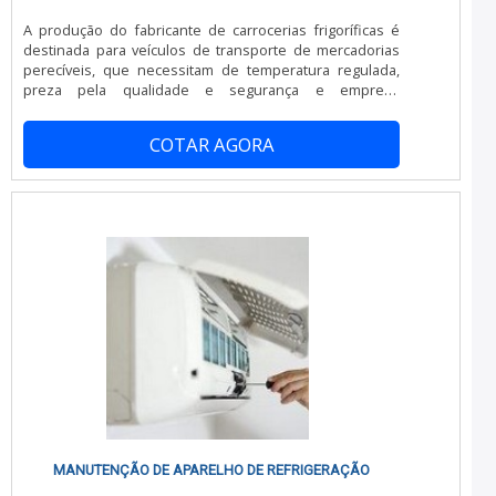
A produção do fabricante de carrocerias frigoríficas é
destinada para veículos de transporte de mercadorias
perecíveis, que necessitam de temperatura regulada,
preza pela qualidade e segurança e emprega
procedimentos altamente tecnológicos, conferindo ao
equipamento resistência e durabilidade para
COTAR AGORA
conservação dos produtos.Um fabricante de baús
frigoríficos é uma empresa especializada em baús
refrigerados, que são estruturas que possibilitam o
controle de temperatura, independente do clima extern.
MANUTENÇÃO DE APARELHO DE REFRIGERAÇÃO