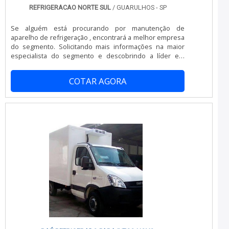
REFRIGERACAO NORTE SUL
/ GUARULHOS - SP
Se alguém está procurando por manutenção de
aparelho de refrigeração , encontrará a melhor empresa
do segmento. Solicitando mais informações na maior
especialista do segmento e descobrindo a líder em
qualidade. MAIS DETALHES SOBRE MANUTENÇÃO DE
APARELHO DE REFRIGERAÇÃO Se alguém busca por
COTAR AGORA
manutenção de aparelho de refrigeração em uma
empresa altamente qualificada, encontra na internet a
Refrigeração Norte Sul. Com grande expressão de
mercado quando o assunto é instalação e manutenção
em aparelhos frigoríficos e venda de aparelhos, visando
sempre a qualidade final para a fidelização do cliente.
Ainda focando na qualidade em manutenção de
aparelho de refrigeração , deve-se ter a exatidão em
orçar com empresas que prezam por produtos e
serviços que tenham ótima qualidade e excelente custo-
benefício, pequenos detalhes, mas de grande valia para
saber a procedência e seriedade da empresa. Existem
muitas formas diferentes de demonstrar conhecimento
e autoridade em sua área de atuação. Os motivos pelos
quais a Refrigeração Norte Sul é líder quando procurar
por manutenção de aparelho de refrigeração :