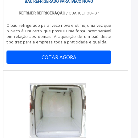
Comprometida com os serviços; Responsável;
BAÚ REFRIGERADO PARA IVECO NOVO
Altamente qualificada; Inovadora; Segura. A EMPRESA
MAIS QUALIFICADA DO SEGMENTO Na Refrigeração
REFRIJER REFRIGERAÇÃO
/ GUARULHOS - SP
Norte Sul existem as melhores variedades no segmento
quando o assunto for manutenção de aparelho de
O baú refrigerado para Iveco novo é ótimo, uma vez que
refrigeração . Líder em qualidade, a empresa oferece
o Iveco é um carro que possui uma força incomparável
uma variedade de itens como manutenção volante e
em relação aos demais. A aquisição de um baú deste
conserto. É reconhecida por ser comprometida com os
tipo traz para a empresa toda a praticidade e qualidade
serviços e inovadora, padrões possíveis por contar com
necessárias para realizar um transporte de carga com
escritório de alta qualidade onde são realizadas as
total segurança, conservando o produto transportado.
atividades e tecnologia de ponta. Tudo isso, somado a
COTAR AGORA
Fabricado visando atender todas as necessidades de
uma equipe com colaboradores proativos e funcionários
distribuição das empresas e também o transporte
eficientes, fecha todo o ciclo de entrega com excelência
seguro de alimentos e demais produtos perecíveis, o
para toda a carteira de clientes. Aproveite a visita para
baú refrigerado para Iveco a.
acessar o nosso site e saber mais sobre a empresa,
nossos serviços e produtos. Se preferir, entre em
contato com um dos nossos consultores e solicite um
orçamento! .