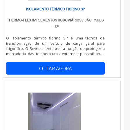
ISOLAMENTO TÉRMICO FIORINO SP
THERMO-FLEX IMPLEMENTOS RODOVIÁRIOS
/ SÃO PAULO
- SP
O isolamento térmico fiorino SP é uma técnica de
transformação de um veículo de carga geral para
frigorífico. O Revestimento tem a função de proteger a
mercadoria das temperaturas externas, possibilitando
sua qualidade até o destino final.MAIS INFORMAÇÕES
SOBRE O ISOLAMENTO TÉRMICOO veículo que mais é
COTAR AGORA
procurado é a Fiat Fiorino, por ser compacta e ter ótimo
custo-benefício é perfeita para curtas entregas,
principalmente nas grandes cidades. Além dela, é
possível realizar em qualquer veículo util.