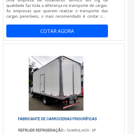
serviços de qualidade. Alguns desses motivos são:
qualidade faz toda a diferença no transporte de cargas.
Equipe multidisciplinar de consultores associados;
Às empresas que querem realizar o transporte das
Profissionais com vasta experiência na área de atuação;
cargas perecíveis, o mais recomendado é contar com
Equipe de alta qualidade; Escritório de alta qualidade
uma empresa de isolamento térmico e de qualidade e
onde são realizadas as atividades; Tecnologia altamente
referência no mercado. Isso porque é necessário ter
avançada; Equipamentos de última geração.QUALIDADES
COTAR AGORA
materiais de primeira linha ao isolar termicamente um
E PONTOS FORTES DA EMPRESANa China Refrigeração
baú, para que o veículo se adeque aos princípios de
sempre tem a solução mais buscada na área de
transporte. O baú pode ser acoplado em veículos como:
empresa de aparelho de refrigeração para transporte.
Doblo; Fiorino; Furgões; Renault Mas.
São opções variadas que a empresa oferece, como
conserto de baú refrigerado e montagem de câmara
fria.É uma empresa comprometida com seus serviços e
uma empresa inovadora, padrões alcançados por conter
escritório de alta qualidade onde são realizadas as
atividades e estrutura suficiente para atender todas as
demandas. Tudo isso, somado à performance de uma
equipe multidisciplinar de consultores associados e
colaboradores eficientes, garantem o sucesso de cada
cliente de ponta a ponta.
FABRICANTE DE CARROCERIAS FRIGORÍFICAS
REFRIJER REFRIGERAÇÃO
/ GUARULHOS - SP