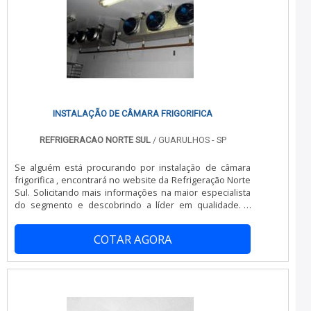
INSTALAÇÃO DE CÂMARA FRIGORIFICA
REFRIGERACAO NORTE SUL
/ GUARULHOS - SP
Se alguém está procurando por instalação de câmara
frigorifica , encontrará no website da Refrigeração Norte
Sul. Solicitando mais informações na maior especialista
do segmento e descobrindo a líder em qualidade. É
importante lembrar que o serviço deve sempre ser
prestado por empresas especializadas no segmento.
COTAR AGORA
Esse tipo de cuidado ajuda a garantir a qualidade e
assertividade do serviço, além de evitar prejuízos com
imprevistos e execuções mal elaboradas. Assim, é
possível poupar gastos desnecessários. MAIS DETALHES
INTERESSANTES SOBRE INSTALAÇÃO DE C MARA
FRIGORIFICA Quem quer achar instalação de câmara