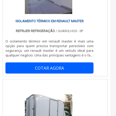
ISOLAMENTO TÉRMICO EM RENAULT MASTER
REFRIJER REFRIGERAÇÃO
/ GUARULHOS - SP
O isolamento térmico em renault master é mais uma
opção para quem precisa transportar perecíveis com
segurança. um renault master é um veículo ideal para
qualquer negócio. Uma das principais vantagens é o fato
de ele ser extremamente versátil e se adaptar à
necessidade da empresa, independente de qual seja.
COTAR AGORA
Com até 1.521 quilos de capacidade de carga, o veículo é
ideal para as empresas que precisam realizar o
transporte de cargas perecíveis, podendo, desta forma,
fazer o isolamento térmico.Detal.