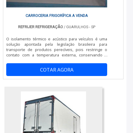
CARROCERIA FRIGORÍFICA A VENDA
REFRIJER REFRIGERAÇÃO
/ GUARULHOS - SP
O isolamento térmico e acústico para veículos é uma
solução apontada pela legislação brasileira para
transporte de produtos perecíveis, pois restringe o
contato com a temperatura externa, conservando a
temperatura inicial, além de evitar a degradação natural
e contaminação por patógenos. O pleno funcionamento
COTAR AGORA
do isolamento térmico depende também do aparelho de
refrigeração, que manterá a temperatura ideal no
interior do baú.PROCESSO DE ...