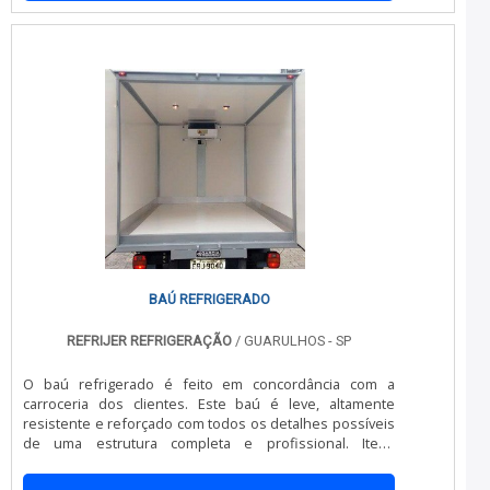
Refrigeração o cliente conseguirá ótima qualidade com
altamente qualificada, qualificações possíveis pelo fato
minimização do tempo de execução dos serviços.MAIS
de a empresa possuir escritório de alta qualidade onde
SOBRE A EMPRESA DE VENDA DE EQUIPAMENTO DE
são realizadas as atividades e mão de obra
REFRIGERAÇÃOA China Refrigeração foca sua estratégia
especializada. Todos esses fatores, agregados a uma
em criar uma estrutura com escritório de alta qualidade
equipe com colaboradores proativos e especialistas
onde são realizadas as atividades e equipamentos de
dedicados, comprovam sua essência de trazer o melhor
última geração, tudo para ser uma empresa de venda de
para todos os clientes.
equipamento de refrigeração de ótima qualidade.Há
muitas maneiras eficientes de uma empresa
demonstrar competência, excelência e destaque em sua
área de atuação. A China Refrigeração se mostra
referência por ter: Soluções eficazes para comércio,
manutenção e reformas de equipamentos frigoríficos;
Minimização do tempo de execução dos serviços;
Métodos avançados visando principalmente à qualidade
de apresentação; Atendimento de forma personalizada
BAÚ REFRIGERADO
para cada cliente.Discorrendo ainda sobre empresa de
venda de equipamento de refrigeração, na essência da
REFRIJER REFRIGERAÇÃO
/ GUARULHOS - SP
empresa, a mesma deve prezar pelos produtos e
serviços com ótima qualidade e precisão, pequenos
O baú refrigerado é feito em concordância com a
detalhes, mas de grande valia para saber a procedência
carroceria dos clientes. Este baú é leve, altamente
e seriedade da empresa.É por tudo isso que a China
resistente e reforçado com todos os detalhes possíveis
Refrigeração é uma empresa altamente qualificada
de uma estrutura completa e profissional. Itens
quando tratamos do segmento de refrigeração para
necessários para que haja um controle maior da
transporte refrigerado. O foco é oferecer a satisfação
temperatura do local e, como consequência, a