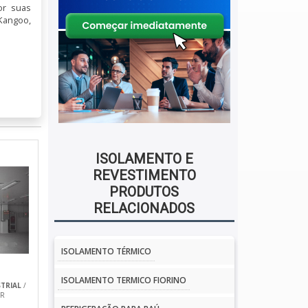
or suas
Kangoo,
ISOLAMENTO E
REVESTIMENTO
PRODUTOS
mizar a
RELACIONADOS
menta o
ISOLAMENTO TÉRMICO
ISOLAMENTO TERMICO FIORINO
idade e
TRIAL
/
PR