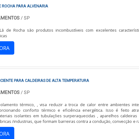
E ROCHA PARA ALVENARIA
LAMENTOS
/ SP
ã de Rocha são produtos incombustíveis com excelentes característ
micas
GORA
ICIENTE PARA CALDEIRAS DE ALTA TEMPERATURA
LAMENTOS
/ SP
olamento térmico, , visa reduzir a troca de calor entre ambientes int
orcionando conforto térmico e eficiência energética. Isso é feito atr
teriais isolantes em tubulações surperaquecidas , aparelhos caldeiras 
GORA