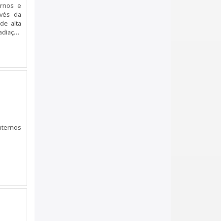
ISOLAMENTO TÉRMICO RENAULT KANGOO
ernos e
avés da
ISOLAMENTO TÉRMICO EM IVECO
de alta
ISOLAMENTO TÉRMICO EM VEICULOS
UTILITÁRIOS
ISOLAMENTO TÉRMICO EM HR
ISOLAMENTO TÉRMICO EM KIA BONGO
ISOLAMENTO TÉRMICO PARANÁ
internos
ISOLAMENTO TÉRMICO EM KOMBI
ISOLAMENTO TÉRMICO PARA CARROS RJ
EMPRESA DE ISOLAMENTO TÉRMICO NO
PARANÁ
EMPRESA DE ISOLAMENTO TÉRMICO EM
MG