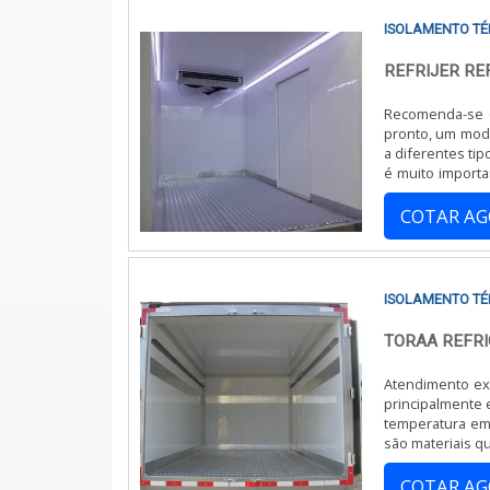
O ISOLAMENTO TÉRMICO AFETA A ESTÉT
ISOLAMENTO TÉ
Não, o isolamento é projetado para se integrar perf
REFRIJER R
QUANTO TEMPO LEVA PARA INSTALAR O
Recomenda-se o
pronto, um mode
A instalação pode ser realizada em um único dia por
a diferentes tip
é muito importa
O ISOLAMENTO TÉRMICO É RESISTENTE
produtos alimen
COTAR A
Sim, nosso isolamento utiliza materiais impermeáveis
É POSSÍVEL REMOVER O ISOLAMENTO C
ISOLAMENTO TÉ
Sim, a remoção pode ser realizada, mas recomendamo
TORAA REFR
Atendimento ex
principalmente 
temperatura em 
são materiais q
para baú, tem q
COTAR A