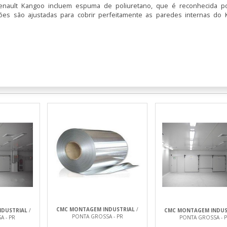
 Renault Kangoo incluem espuma de poliuretano, que é reconhecida p
ões são ajustadas para cobrir perfeitamente as paredes internas do 
celente isolamento térmico e acústico.
 à corrosão e fácil de limpar.
camente para o Renault Kangoo.
versos benefícios, como a redução do consumo de combustível ao mini
Além disso, ajuda a manter a qualidade dos produtos transportados e au
 de vidro ou espumas de menor densidade, o poliuretano oferece durabil
CMC MONTAGEM INDUSTRIAL
/
DUSTRIAL
/
CMC MONTAGEM INDUS
PONTA GROSSA - PR
A - PR
PONTA GROSSA - 
profissionais e amadoras.