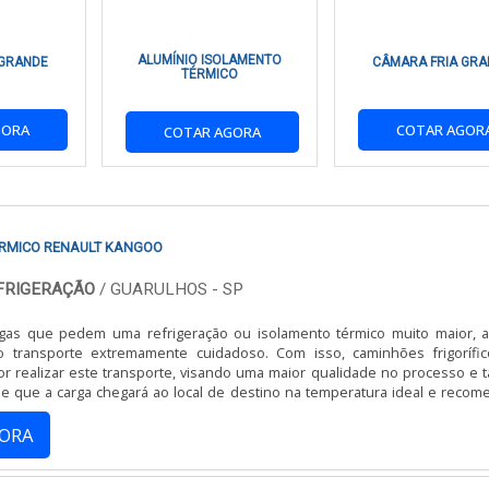
ALUMÍNIO ISOLAMENTO
 GRANDE
CÂMARA FRIA GRA
ssitam de transporte refrigerado, bem como motoristas que desejam mel
TÉRMICO
nte para quem deseja proteção contra variações climáticas.
GORA
COTAR AGOR
COTAR AGORA
is para garantir a máxima eficácia. A manutenção regular inclui a limp
ial. A Refrigeração Real oferece serviços completos de instalação e manute
RMICO RENAULT KANGOO
ult Kangoo vêm com uma garantia de qualidade, assegurando a satisf
EFRIGERAÇÃO
/ GUARULHOS - SP
turas específicas.
gas que pedem uma refrigeração ou isolamento térmico muito maior, 
 transporte extremamente cuidadoso. Com isso, caminhões frigorífi
r realizar este transporte, visando uma maior qualidade no processo e
de que a carga chegará ao local de destino na temperatura ideal e recom
ICO PARA RENAULT KANGOO?
ga que precisam ser transportadas em um baú isotérmico devido a ...
GORA
 serviços adicionais de instalação. Entre em contato com a Refrigeração R