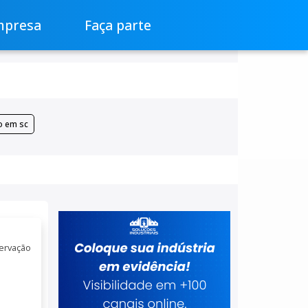
mpresa
Faça parte
o em sc
ervação