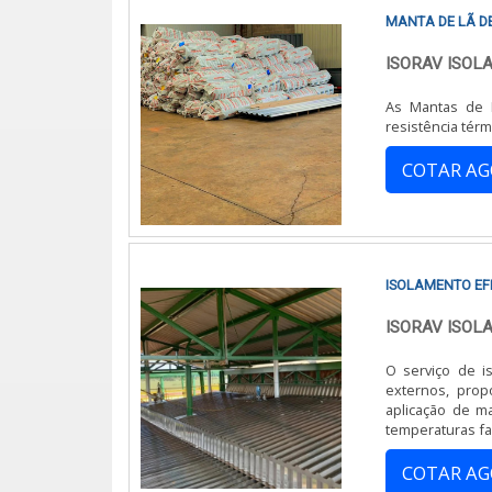
MANTA DE LÃ D
ISORAV ISO
As Mantas de L
resistência tér
COTAR A
ISOLAMENTO EF
ISORAV ISO
O serviço de is
externos, prop
aplicação de ma
temperaturas fabricas /industrias, que formam barreiras contra a condução, convecção e radiação
térmica.
COTAR A