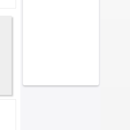
REFRIGERAÇÃO BAÚ FRIGORÍFICO
REFRIGERAÇÃO DE BAÚ FIORINO
REFRIGERAÇÃO DE VEÍCULOS EM SP
REFRIGERAÇÃO PARA CAMINHÃO BAÚ
REFRIGERAÇÃO PARA HR
SISTEMA DE REFRIGERAÇÃO BAÚ
FRIGORÍFICO
ISOLAMENTO TÉRMICO EM DOBLO
ISOLAMENTO TÉRMICO EM FIAT STRADA
ISOLAMENTO TÉRMICO EM RENAULT
MASTER