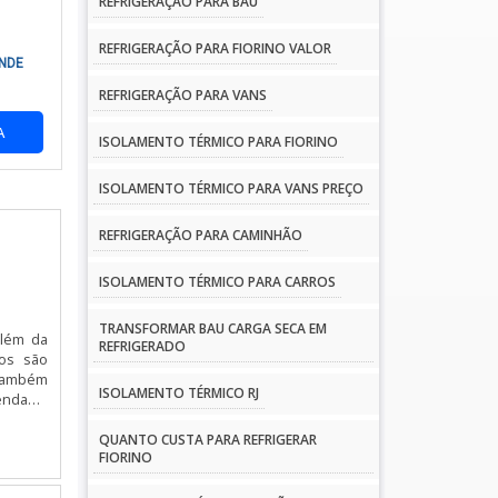
REFRIGERAÇÃO PARA BAÚ
REFRIGERAÇÃO PARA FIORINO VALOR
NDE
horar o
REFRIGERAÇÃO PARA VANS
A
ISOLAMENTO TÉRMICO PARA FIORINO
eza das
ISOLAMENTO TÉRMICO PARA VANS PREÇO
nção.
REFRIGERAÇÃO PARA CAMINHÃO
ISOLAMENTO TÉRMICO PARA CARROS
ação do
TRANSFORMAR BAU CARGA SECA EM
além da
REFRIGERADO
cos são
 também
ISOLAMENTO TÉRMICO RJ
endada.
QUANTO CUSTA PARA REFRIGERAR
eal para
FIORINO