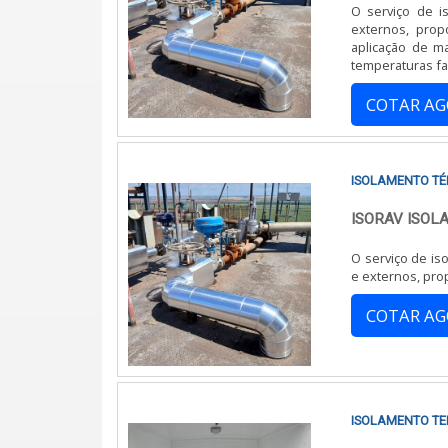
O serviço de is
externos, prop
aplicação de ma
temperaturas fabricas /industrias, que formam barreiras contra a condução, convecção e radiação
térmica.
COTAR A
ISOLAMENTO T
ISORAV ISO
O serviço de iso
e externos, pro
COTAR A
ISOLAMENTO TE