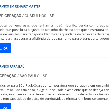
ICA DO VEÍCULO?
RMICO EM RENAULT MASTER
eitamente ao interior do Renault Kangoo, mantendo sua aparência original.
EFRIGERAÇÃO
/ GUARULHOS - SP
 ISOLAMENTO TÉRMICO?
ptar por empresas que tenham um baú frigorifico venda com o equi
lo que possibilita o ajuste do tamanho do chassi para que a estrutura se
 profissionais qualificados. É um processo rápido e eficiente.
os de veículos para transporte.Identificar a qualidade da carroceria de refr
nte para assegurar a eficiência do equipamento para o transporte adeq
 A VAZAMENTOS?
tícios, que necessitam de temperaturas específicas ...
GORA
 que evitam qualquer tipo de infiltração de líquidos.
ASO NECESSÁRIO?
RMICO PARA BAÚ
s que seja feita por profissionais para evitar danos ao veículo.
IGERAÇÃO
/ SÃO PAULO - SP
clusivo para São PauloQualquer temperatura que se queira em um ambi
em um baú de caminhão, exige que se isole o ambiente que se deseja cont
relação ao ambiente externo. Existem diversos tipos de isolantes térmic
ue tem capacidade de baixa de condutividade térmica. Um bom isolamento 
ue levar em consideração o uso que se destina. DETALHE...
GORA