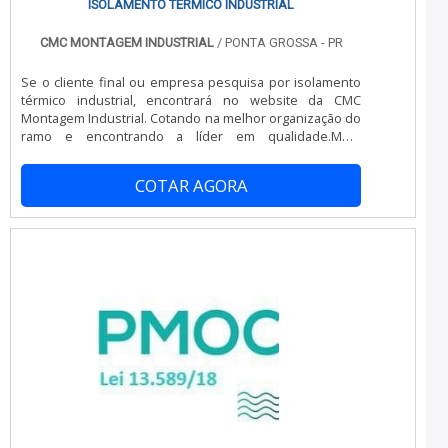
ISOLAMENTO TÉRMICO INDUSTRIAL
CMC MONTAGEM INDUSTRIAL
/ PONTA GROSSA - PR
Se o cliente final ou empresa pesquisa por isolamento
térmico industrial, encontrará no website da CMC
Montagem Industrial. Cotando na melhor organização do
ramo e encontrando a líder em qualidade.MAIS
DETALHES SOBRE ISOLAMENTO TÉRMICO INDUSTRIALSe
alguém procurar por isolamento térmico tipo industrial
COTAR AGORA
em uma empresa altamente qualificada, vai até o site da
CMC Montagem Industrial. Atuando com separador de
líquido 0º e congelamento de tubulação de água,
oferecendo sempre a melhor opção para o cliente
final.Ainda tratando-se de isolamento térmico industrial,
é importante buscar uma empresa que tenha produtos
e serviços com ótima qualidade e excelente custo-
benefício, detalhes que passam despercebidos e
podem gerar prejuízo futuros para os clientes.É
importante lembrar que o serviço deve sempre ser
prestado por empresas especializadas no segmento.
Esse tipo de cuidado ajuda a garantir a qualidade e
assertividade do serviço, além de evitar prejuízos com
imprevistos e execuções mal elaboradas. Assim, é
possível poupar gastos desnecessários.Existem