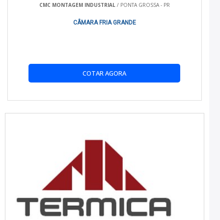
Investir em isolamento térmico garante conforto, economia de
CMC MONTAGEM INDUSTRIAL
/ PONTA GROSSA - PR
combustível e proteção do veículo contra o calor excessivo.
CÂMARA FRIA GRANDE
É POSSÍVEL COMPRAR ISOLAMENTO TÉRMICO
ONLINE?
Sim, a Refrigeração Real disponibiliza opções de compras
online com entrega rápida e segura.
COTAR AGORA
O ISOLAMENTO TÉRMICO É FÁCIL DE INSTALAR?
A instalação é mais eficaz quando realizada por profissionais,
garantindo o melhor resultado e durabilidade.
QUAIS SÃO OS TIPOS DE ISOLAMENTO TÉRMICO
DISPONÍVEIS?
A Refrigeração Real oferece diversos tipos de isolamento,
como espuma de poliuretano e lã de vidro, cada um com suas
vantagens específicas.