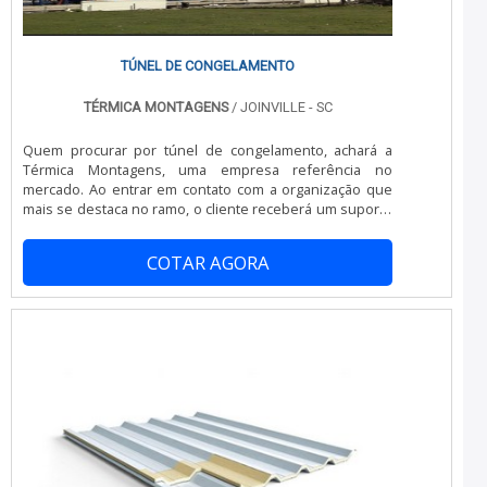
qualidade e durabilidade dos materiais, além de evitar
prejuízos com substituições frequentes de produtos
que não cumprem com suas funções adequadamente.
Assim, é possível poupar gastos
TÚNEL DE CONGELAMENTO
desnecessários.Existem diversos motivos para a
Térmica Montagens ter se tornado destaque quando
TÉRMICA MONTAGENS
/ JOINVILLE - SC
pensamos em uma empresa que entrega confiança e
produtos de qualidade. Alguns desses motivos são:
Quem procurar por túnel de congelamento, achará a
Atendimento personalizado; Profissionais com vasta
Térmica Montagens, uma empresa referência no
experiência na área de atuação; Diversas opções de
mercado. Ao entrar em contato com a organização que
pagamento disponíveis; Comprometimento com o
mais se destaca no ramo, o cliente receberá um suporte
resultado final; Logística planejada para entregas em
completo para sanar eventuais dúvidas sobre o produto
curto prazo; Preço justo. QUALIDADES E PONTOS FORTES
a ser adquirido.Quando o assunto é túnel de
DA EMPRESASomente na Térmica Montagens as
COTAR AGORA
congelamento, com os profissionais especializados da
melhores opções sempre estão à disposição quando se
Térmica Montagens o cliente obterá ótima qualidade e
procura soluções para painel câmara frigorífica.
soluções para diversos tipos de projetos.MAIS
Prezando pelo que há de mais moderno, traz inovações
INFORMAÇÕES INTERESSANTES SOBRE TÚNEL DE
e variedades em túnel de congelamento e painel de
CONGELAMENTOA Térmica Montagens canaliza sua
fachada.É reconhecida por ser uma empresa inovadora
energia em proporcionar aos clientes uma estrutura
e comprometida com seus serviços, qualificações
com escritório de alta qualidade onde são realizadas as
possíveis pelo fato de possuir escritório de alta
atividades e logística planejada para entregas em curto
qualidade onde são realizadas as atividades e
prazo, tudo pensando em túnel de congelamento com
equipamentos de última geração. Todos esses fatores,
excelente custo-benefício.Há muitas maneiras
agregados a uma equipe multidisciplinar de consultores
eficientes de uma companhia demonstrar competência,
associados e profissionais qualificados, garantem o
excelência e destaque em sua área de atuação. A