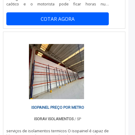
serviços e segura, características possíveis pelo fato de
caótico e o motorista pode ficar horas num
a empresa ter escritório de alta qualidade onde são
engarrafamento, o que prejudica a conservação da
realizadas as atividades e procedimentos rigorosos de
mercadoria a ser entregue. Para atender essa demanda
execução. Tudo isso, unido a um time de equipe
COTAR AGORA
de transporte, foi implementado o uso de baú
multidisciplinar de profissionais capacitados e com vasta
refrigerado em Guarulhos.Confecciona-se o baú
experiência de mercado, fecha todo o ciclo de entrega
frigorífico sob medida de acordo com as especificações
com excelência para toda a carteira de clientes.
e necessidades de cada cliente ou empresa. A carroc.
ISOPAINEL PREÇO POR METRO
ISORAV ISOLAMENTOS
/ SP
serviços de isolamentos termicos O isopainel é capaz de