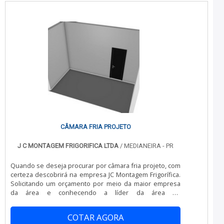
multidisciplinar de consultores associados e
profissionais qualificados, comprova sua essência de
trazer o melhor para todos os clientes....
CÂMARA FRIA PROJETO
J C MONTAGEM FRIGORIFICA LTDA
/ MEDIANEIRA - PR
Quando se deseja procurar por câmara fria projeto, com
certeza descobrirá na empresa JC Montagem Frigorífica.
Solicitando um orçamento por meio da maior empresa
da área e conhecendo a líder da área de
atuação.Quando o tema é câmara fria projeto, com os
melhores profissionais da JC Montagem Frigorífica
COTAR AGORA
poderá contar com proteção e com acompanhamento