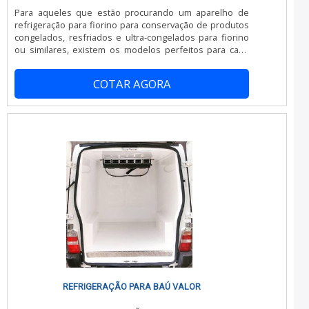
Para aqueles que estão procurando um aparelho de
refrigeração para fiorino para conservação de produtos
congelados, resfriados e ultra-congelados para fiorino
ou similares, existem os modelos perfeitos para cada
negócio. Ideal para: Transportadoras; Distribuidores;
Logísticas; Autônomos; Investidores.MAIS INFORMAÇÕES
COTAR AGORA
SOBRE OS APARELHOS DE REFRIGERAÇÃOSistema que
mantém o ar condicionado original da fiorino (único do
mercado que não precisa desativar), com um suporte no
motor e aparelho de contro.
REFRIGERAÇÃO PARA BAÚ VALOR