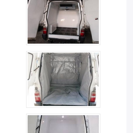
quando se fala em pmoc climatização: Comprometida
com os serviços; Responsável; Altamente qualificada;
Inovadora; Segura.A MELHOR OPÇÃO PARA PMOC
CLIMATIZAÇÃONa Casqueiro e Souza tem o que há de
melhor no mercado de pmoc climatização. Sempre de
olho no mercado, traz novidades em itens como
projetos de refrigeração e climatização e conserto de
câmaras frigoríficas.Tem rótulo de comprometida com os
serviços e altamente qualificada, padrões alcançados
por conter escritório de alta qualidade onde são
realizadas as atividades e projetos bem
estruturados. Tudo isso, somado a uma equipe
multidisciplinar de profissionais capacitados e com vasta
experiência de mercado, fecha todo o ciclo de entrega
com excelência para a carteira de clientes.