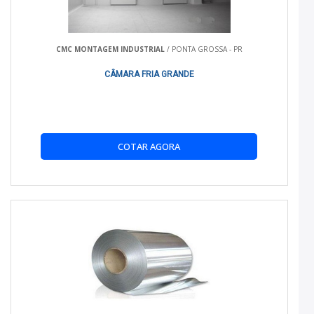
conforto do seu veículo.
COMO USAR
CMC MONTAGEM INDUSTRIAL
/ PONTA GROSSA - PR
A aplicação do isolamento térmico deve ser realizada por
CÂMARA FRIA GRANDE
profissionais para garantir máxima eficácia. A
Refrigeração
Real
oferece serviços de instalação especializados.
CUIDADOS E MANUTENÇÃO
Mantenha o isolamento térmico em bom estado evitando
COTAR AGORA
danos físicos ao material. Realize verificações periódicas para
garantir sua integridade.
GARANTIA
A Refrigeração Real oferece garantia de qualidade em seus
produtos, assegurando o cliente contra defeitos de
fabricação.
PERGUNTAS FREQUENTES
QUAL O MELHOR ISOLAMENTO TÉRMICO PARA