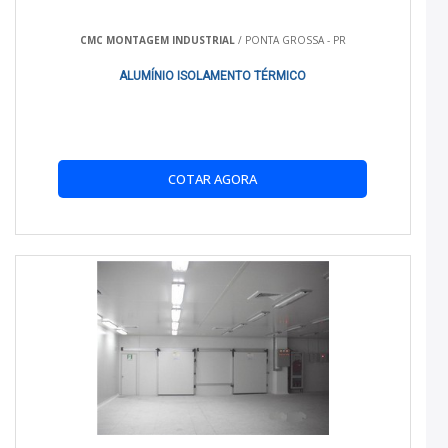
CARROS NO RJ?
CMC MONTAGEM INDUSTRIAL
/ PONTA GROSSA - PR
O melhor isolamento depende das necessidades específicas
do seu veículo, mas a Refrigeração Real oferece soluções
ALUMÍNIO ISOLAMENTO TÉRMICO
líderes de mercado.
QUANTO CUSTA O ISOLAMENTO TÉRMICO PARA
CARROS?
COTAR AGORA
Os custos variam conforme o material e as dimensões
necessárias, mas a Refrigeração Real oferece opções
acessíveis e competitivas.
ONDE POSSO INSTALAR O ISOLAMENTO
TÉRMICO?
A instalação pode ser feita em qualquer veículo, e serviços
especializados são oferecidos pela Refrigeração Real.
POR QUE DEVO INVESTIR EM ISOLAMENTO
TÉRMICO?