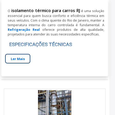
isolamento térmico para carros RJ
O
é uma solução
essencial para quem busca conforto e eficiência térmica em
seus veículos. Com o clima quente do Rio de Janeiro, manter a
temperatura interna do carro controlada é fundamental. A
Refrigeração Real
oferece produtos de alta qualidade,
projetados para atender às suas necessidades específicas.
ESPECIFICAÇÕES TÉCNICAS
Os materiais utilizados no isolamento térmico incluem espuma
Ler Mais
de poliuretano e lã de vidro, conhecidos por suas excelentes
propriedades de isolamento. As dimensões do material
podem variar conforme a necessidade, adaptando-se a
diferentes modelos e tamanhos de veículos. A capacidade de
isolamento é otimizada para reduzir a troca de calor,
mantendo o interior do carro confortável mesmo sob sol
intenso.
BENEFÍCIOS PRÁTICOS
Conforto térmico:
Reduz a temperatura interna