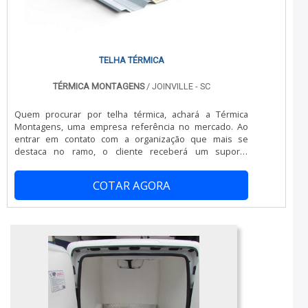
sucesso de cada cliente de ponta a ponta....
Térmica Montagens se mostra referência por ter: Preço
justo; Vasta experiência no segmento; Atendimento
personalizado; Colaboradores eficientes.Ainda
tratando-se de túnel de congelamento, na essência da
empresa, a mesma deve prezar pelos produtos e
TELHA TÉRMICA
serviços com ótima qualidade e proteção, detalhes que
passam despercebidos em outras companhias e podem
TÉRMICA MONTAGENS
/ JOINVILLE - SC
gerar prejuízos futuros para os clientes.É por tudo isso
que a Térmica Montagens é uma empresa
Quem procurar por telha térmica, achará a Térmica
comprometida com seus serviços no segmento de
Montagens, uma empresa referência no mercado. Ao
sistemas termoisolantes. A empresa foca tudo que há
entrar em contato com a organização que mais se
de mais atual para garantir a qualidade final para cada
destaca no ramo, o cliente receberá um suporte
cliente.A MELHOR EMPRESA NO SEGMENTOSomente na
completo para sanar eventuais dúvidas sobre o produto
Térmica Montagens tem o que há de melhor no ramo de
a ser adquirido.MAIS SOBRE TELHA TÉRMICAQuem
sistemas termoisolantes. Os clientes encontram itens
COTAR AGORA
precisa de telha térmica em uma empresa que preza
como câmara fria industrial e painel de fachada com
pela segurança, descobre o site da Térmica Montagens.
ótima qualidade e excelente custo-benefício.Para tal
É possível encontrar telha térmica e painel frigorífico,
sucesso, a empresa investiu em profissionais
garantindo o que há de melhor em tecnologia no
competentes e em equipamentos inovadores. A Térmica
segmento.Ainda com uma visão analítica sobre telha
Montagens é uma empresa que tem despontado no
térmica, deve-se ter a exatidão em orçar com empresas
mercado pela seriedade e qualidade que garante a
que prezam por produtos e serviços que tenham ótima
melhor experiência para parceiros novos e antigos....
qualidade e assertividade, pontos importantes que
ficam de fora no planejamento de empresas que visam
apenas o lucro, deixando a desejar nos outros fatores.É