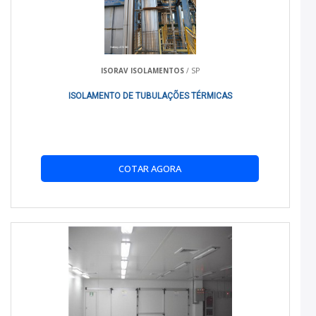
do veículo, diminuindo a necessidade de ar-condicionado.
Eficiência energética:
Menor uso do ar-
condicionado resulta em economia de combustível.
ISORAV ISOLAMENTOS
/ SP
Proteção dos componentes internos:
Evita o
ISOLAMENTO DE TUBULAÇÕES TÉRMICAS
superaquecimento de peças internas e prolonga a vida
útil do veículo.
COMPARATIVO COM ALTERNATIVAS
COTAR AGORA
Ao comparar com outras alternativas, o isolamento térmico da
Refrigeração Real se destaca pela durabilidade e eficácia.
Produtos mais baratos podem não oferecer o mesmo nível de
proteção e necessitar de substituições frequentes.
INDICADO PARA QUEM?
O isolamento térmico é recomendado para motoristas que
passam longos períodos em trânsito, entregadores que
circulam pelo RJ e qualquer pessoa que deseje aumentar o