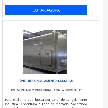
soluções para painel sandwich montagem. São diversas
conhecendo a líder da área de atuação.Quando o
opções disponibilizadas, como desmontagem de
interesse é por instalação de camara fria congelamento
câmaras frigoríficas e instalação de portas frigoríficas.É
COTAR AGORA
rápido, com os melhores profissionais da JC Montagem
reconhecida por ser comprometida com os serviços e
Frigorífica irá encontrar ótima qualidade com
segura, características possíveis pelo fato de a empresa
comprometimento com os resultados dos
ter escritório de alta qualidade onde são realizadas as
clientes.INFORMAÇÕES SOBRE INSTALAÇÃO DE CAMARA
atividades e mão de obra especializada. Tudo isso,
FRIA CONGELAMENTO RÁPIDOHá muitas maneiras
unido a um time de colaboradores proativos e
eficientes de demonstrar competência e excelência em
funcionários eficientes, fecha todo o ciclo de entrega
sua área de atuação. A JC Montagem Frigorífica objetiva
com excelência para toda a carteira de clientes.Aproveite
seus recursos em oferecer aos clientes uma estrutura
a visita para acessar o nosso site e saber mais sobre a
com: Escritório de alta qualidade onde são realizadas as
empresa, nossos serviços e produtos. Se preferir, entre
atividades; Estrutura suficiente para atender todas as
em contato com um dos nossos consultores e solicite
demandas; Tecnologia de ponta. Tudo pensando em
um orçamento!
instalação de camara fria com excelente custo-benefício.
Ainda com uma visão analítica sobre instalação de
camara fria congelamento rápido, sempre deve-se
buscar uma empresa que tenha produtos e serviços
com ótima qualidade e excelente custo-benefício,
pontos importantes que ficam de fora no planejamento
TÚNEL DE CONGELAMENTO INDUSTRIAL
de empresas que visam apenas o lucro, deixando a
desejar nos outros fatores.Isso tudo é a razão pela qual
CMC MONTAGEM INDUSTRIAL
/ PONTA GROSSA - PR
a JC Montagem Frigorífica é inovadora quando se explora
o segmento de montagem, desmontagem e reforma de
Para o cliente que busca por túnel de congelamento
câmaras frigoríficas. A empresa foca o que há de melhor
industrial, encontrará a líder do mercado. Solicitando
para fidelizar os clientes. O time é composto por