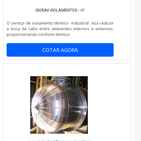
clientes.Existem muitas formas diferentes de
demonstrar conhecimento e autoridade em sua área de
ISORAV ISOLAMENTOS
/ SP
atuação. Saiba por que a Realtruck é a melhor escolha
quando pesquisar por refrigeração para baú
O serviço de isolamento térmico industrial visa reduzir
valor:Equipe treinada;Profissionais que prestam um
a troca de calor entre ambientes internos e externos,
atendimento diferenciado;Equipe de alta
proporcionando conforto térmico
qualidade; Escritório de alta qualidade onde são
realizadas as atividades; Sala de treinamento com
materiais sofisticados; Equipamentos de última
COTAR AGORA
geração. UM POUCO MAIS SOBRE A EMPRESASomente
na Realtruck existe o que há de melhor em refrigeração
para baú valor. A empresa oferece opções como
aparelho de refrigeração e aparelho de refrigeração
para van.É atenciosa e cuidadosa com o cliente, desde o
orçamento até o pós-venda e inovadora, características
possíveis pelo fato de a empresa ter escritório de alta
qualidade onde são realizadas as atividades e
equipamentos de última geração. Tudo isso, somado à
performance de uma equipe treinada e de alta
qualidade, garante a melhor experiência para os clientes
com qualidade..