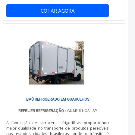
na empresa mais qualificada do mercado e descobrindo
isolamento termico para carros. A empresa oferece
a melhor referência em qualidade.MAIS DETALHES
opções como instalação e manutenção de aparelho de
COTAR AGORA
SOBRE CONSERTO E INSTALAÇÃO DE CÂMARA FRIASe
refrigeração para transporte e isolamento térmico e
alguém procurar por conserto e instalação de câmara
revestimento térmico.É atenciosa e cuidadosa com o
fria, consegue encontrar o site da Casqueiro e Souza.
cliente, desde o orçamento até o pós-venda e
Atuando com conserto de equipamentos de cozinhas
responsável, qualificações possíveis pelo fato de a
industriais e conserto de câmaras frigoríficas,
empresa possuir escritório de alta qualidade onde são
garantindo a satisfação da venda à entrega final, com
realizadas as atividades e estrutura suficiente para
foco total na qualidade.Discorrendo ainda sobre
atender todas as demandas. Tudo isso, unido a uma
conserto e instalação de câmara fria, mais do que visar
equipe treinada e eficiente, garante a melhor
apenas lucratividade, deve oferecer produtos e serviços
experiência para os clientes com qualidade..
que tenham ótima qualidade e precisão, detalhes que
passam despercebidos e podem gerar prejuízo futuros
para os clientes.Há muitas maneiras eficientes de
demonstrar competência e excelência em sua área de
atuação. Boas razões pelas quais a Casqueiro e Souza é
referência quando se fala em conserto e instalação de
câmara fria: Comprometida com os serviços;
Responsável; Altamente qualificada;
BAÚ REFRIGERADO EM GUARULHOS
Inovadora;DIFERENCIAIS PERTINENTES DA
EMPRESASomente na Casqueiro e Souza tem a solução
REFRIJER REFRIGERAÇÃO
/ GUARULHOS - SP
ideal para conserto e instalação de câmara fria. Com
foco na experiência dos clientes, oferece itens variados
A fabricação de carrocerias frigoríficas proporcionou
como plano de manutenção, operação e controle e
maior qualidade no transporte de produtos perecíveis
conserto de câmaras frigoríficas.É comprometida com os
nas grandes cidades brasileiras, onde o trânsito é