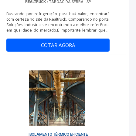
REALTRUCK
/ TABOÃO DA SERRA - SP
Buscando por refrigeração para baú valor, encontrará
com certeza no site da Realtruck. Comparando no portal
Soluções Industriais e encontrando a melhor referência
em qualidade do mercado.É importante lembrar que o
produto deve sempre ser adquirido com empresas
especializadas no segmento. Esse tipo de cuidado ajuda
COTAR AGORA
a garantir a qualidade e durabilidade dos materiais, além
de evitar prejuízos com substituições frequentes de
peças defeituosas. Assim, é possível poupar gastos
desnecessários.ALGUNS DETALHES SOBRE
REFRIGERAÇÃO PARA BAÚ VALORSe alguém busca por
refrigeração para baú valor em uma empresa atenciosa
e cuidadosa com o cliente, desde o orçamento até o
pós-venda, acha a Realtruck. Com grande expressão de
mercado quando o assunto é instalação e manutenção
de aparelho de refrigeração para transporte e
isolamento térmico e aparelho de refrigeração para van,
garantindo o que há de melhor na atualidade.Sem
perder o foco em refrigeração para baú valor, na
essência da empresa, a mesma deve prezar pelos
produtos e serviços com ótima qualidade e proteção,
características simples, mas que mostram o
comprometimento da empresa com seus
ISOLAMENTO TÉRMICO EFICIENTE