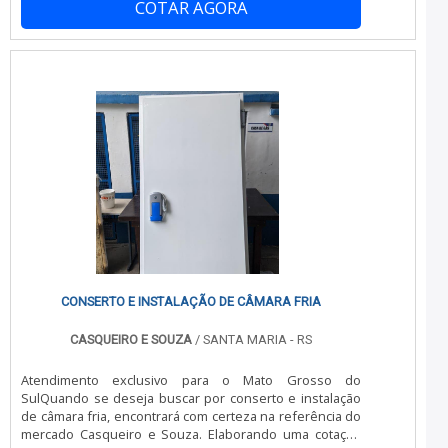
COTAR AGORA
Esse tipo de cuidado ajuda a garantir a qualidade e
durabilidade dos materiais, além de evitar prejuízos com
substituições frequentes de produtos ineficazes.
Assim, é possível poupar gastos desnecessários.MAIS
DETALHES INTERESSANTES SOBRE ISOLAMENTO
TERMICO PARA CARROSQuem quer encontrar
isolamento termico para carros em uma empresa
responsável, encontra na Realtruck. É possível encontrar
aparelho de refrigeração e aparelho de refrigeração
para van, disponibilizando tudo que há de mais atual
para garantir a qualidade final para cada cliente.Ainda
focando na qualidade em isolamento termico para
carros, é importante buscar uma empresa que tenha
produtos e serviços com ótima qualidade e
assertividade, detalhes que passam despercebidos e
podem gerar prejuízo futuros para os clientes.Existem
muitas formas diferentes de demonstrar conhecimento
CONSERTO E INSTALAÇÃO DE CÂMARA FRIA
e autoridade em sua área de atuação. Os motivos pelos
quais a Realtruck é a escolha certa quando procurar por
CASQUEIRO E SOUZA
/ SANTA MARIA - RS
isolamento termico para carros:Atenciosa e cuidadosa
com o cliente, desde o orçamento até o pós-
Atendimento exclusivo para o Mato Grosso do
venda;Altamente qualificada;Especialista no
SulQuando se deseja buscar por conserto e instalação
segmento;Inovadora; Responsável.PRINCIPAIS
de câmara fria, encontrará com certeza na referência do
DIFERENCIAIS DA ORGANIZAÇÃOSomente na Realtruck é
mercado Casqueiro e Souza. Elaborando uma cotação
possível encontrar a solução para quem busca