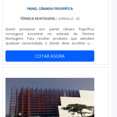
PAINEL CÂMARA FRIGORÍFICA
TÉRMICA MONTAGENS
/ JOINVILLE - SC
Quem pesquisar por painel câmara frigorífica,
conseguirá encontrar no website da Térmica
Montagens. Para receber produtos que atendem
qualquer necessidade, o cliente deve escolher uma
organização que se destaque por um bom suporte pré-
venda e tenha ampla experiência no ramo.OUTRAS
COTAR AGORA
INFORMAÇÕES SOBRE PAINEL C MARA FRIGORÍFICAQuem
busca por painel câmara frigorífica em uma empresa
altamente qualificada, encontra na Térmica Montagens.
A companhia atua com telha térmica e painel frigorífico,
oferecendo sempre a melhor opção para o cliente
final.Discorrendo ainda sobre painel câmara frigorífica,
sempre deve-se buscar uma empresa que tenha
produtos e serviços com ótima qualidade e proteção,
detalhes que passam despercebidos em outras
companhias e podem gerar prejuízos futuros para os
clientes.É importante lembrar que o produto deve
sempre ser adquirido com companhias especializadas
no segmento. Esse tipo de cuidado ajuda a garantir a