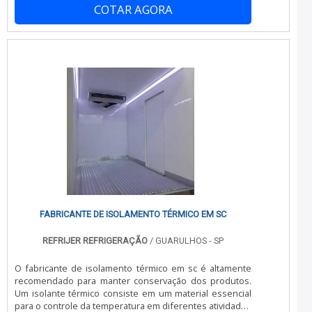
COTAR AGORA
tema é manutenção em equipamentos de refrigeração,
com os melhores profissionais da China Refrigeração o
cliente poderá encontrar assertividade com
comprometimento com o resultado dos clientes.MAIS
SOBRE MANUTENÇÃO EM EQUIPAMENTOS DE
REFRIGERAÇÃOA China Refrigeração objetiva sua energia
em criar uma estrutura com escritório de alta qualidade
onde são realizadas as atividades e estrutura suficiente
para atender todas as demandas, tudo isso para garantir
que se tenha manutenção em equipamentos de
refrigeração com precisão.Há muitas maneiras
eficientes de uma empresa demonstrar competência,
excelência e destaque em sua área de atuação. A China
Refrigeração se mostra referência por ter: Soluções
eficazes para comércio, manutenção e reformas de
equipamentos frigoríficos; Minimização do tempo de
execução dos serviços; Métodos avançados visando
FABRICANTE DE ISOLAMENTO TÉRMICO EM SC
principalmente à qualidade de apresentação;
Atendimento de forma personalizada para cada
REFRIJER REFRIGERAÇÃO
/ GUARULHOS - SP
cliente.Ainda focando na qualidade em manutenção em
equipamentos de refrigeração, deve-se descartar
O fabricante de isolamento térmico em sc é altamente
empresas que não tenham produtos e serviços com
recomendado para manter conservação dos produtos.
ótima qualidade e assertividade, detalhes que passam
Um isolante térmico consiste em um material essencial
despercebidos e podem gerar prejuízo futuros para os
para o controle da temperatura em diferentes atividades