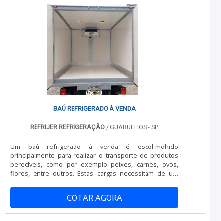
BAÚ REFRIGERADO À VENDA
REFRIJER REFRIGERAÇÃO
/ GUARULHOS - SP
Um baú refrigerado à venda é escol-mdhido
principalmente para realizar o transporte de produtos
perecíveis, como por exemplo peixes, carnes, ovos,
flores, entre outros. Estas cargas necessitam de um
transporte extremamente cuidadoso e pedem, inclusive,
uma refrigeração e isolamento térmicos maior do que os
COTAR AGORA
demais produtos que não se encaixam nesses grupos.
Há diversos motivos para investir em um bom baú
térmico, como por exemplo: Conservação da carga;