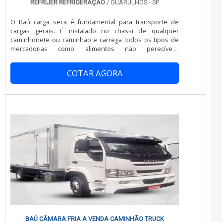
REFRIJER REFRIGERAÇÃO
/ GUARULHOS - SP
O Baú carga seca é fundamental para transporte de
cargas gerais. É instalado no chassi de qualquer
caminhonete ou caminhão e carrega todos os tipos de
mercadorias como alimentos não perecíveis,
eletrodomésticos, materiais de construção, insumos de
papelaria, móveis, mudanças e até animais. O baú de
COTAR AGORA
alumínio para master é fabricado nas medidas 200x 200
x 320m ou 210 x 200 x 350m á depender da extensão.
Transporta cerca de 14m3 de volume ...
BAÚ CÂMARA FRIA A VENDA CAMINHÃO TRUCK