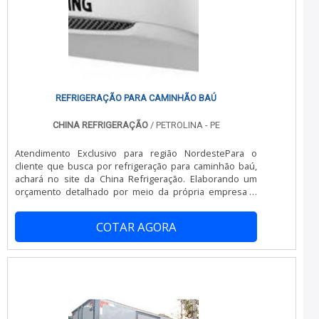
responsável, qualificações possíveis pelo fato de a
empresa possuir escritório de alta qualidade onde são
realizadas as atividades e estrutura suficiente para
atender todas as demandas. Tudo isso, somado à
performance de uma equipe multidisciplinar de
consultores associados e colaboradores eficientes,
fecha todo o ciclo de entrega com excelência para toda a
carteira de clientes.
REFRIGERAÇÃO PARA CAMINHÃO BAÚ
CHINA REFRIGERAÇÃO
/ PETROLINA - PE
Atendimento Exclusivo para região NordestePara o
cliente que busca por refrigeração para caminhão baú,
achará no site da China Refrigeração. Elaborando um
orçamento detalhado por meio da própria empresa e
achando a melhor em qualidade e custo benefício.UM
POUCO MAIS SOBRE REFRIGERAÇÃO PARA CAMINHÃO
COTAR AGORA
BAÚQuem quer encontrar refrigeração para caminhão
baú em uma empresa responsável, encontra na internet
a China Refrigeração. Uma empresa com alto know-how
em refrigeração para transporte frigorífico e instalação
de aparelho de refrigeração, oferecendo o que há de
melhor no mercado para cada cliente.Ainda tratando-se
de refrigeração para caminhão baú, mais do que visar