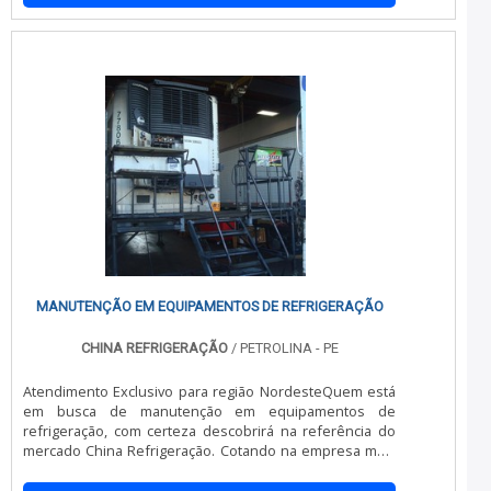
qualquer veículo como Mercedes, Daily, Verts, Vw 8150,
Toco, 10.160. As medidas são de acordo com o
recomendado pela fabricante e Contran. Estrutura em
aço .
MANUTENÇÃO EM EQUIPAMENTOS DE REFRIGERAÇÃO
CHINA REFRIGERAÇÃO
/ PETROLINA - PE
Atendimento Exclusivo para região NordesteQuem está
em busca de manutenção em equipamentos de
refrigeração, com certeza descobrirá na referência do
mercado China Refrigeração. Cotando na empresa mais
qualificada do mercado e conhecendo a maior
referência de qualidade da área de atuação.Quando o