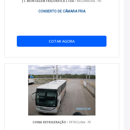
J C MONTAGEM FRIGORIFICA LTDA
/ MEDIANEIRA - PR
Para garantir o melhor desempenho, carregue o baú
equilibradamente e evite abri-lo enquanto o sistema estiver
CONSERTO DE CÂMARA FRIA
operando.
CUIDADOS E MANUTENÇÃO
Realize manutenções regulares, verificando vedação e
limpeza interna para prolongar a vida útil do baú.
COTAR AGORA
GARANTIA
O baú térmico para HR vem com uma garantia de 2 anos,
cobrindo defeitos de fabricação e problemas de
desempenho.
LINKS ÚTEIS
Isolamento Térmico Para Carros
Baú Térmico Para HR Valor
CHINA REFRIGERAÇÃO
/ PETROLINA - PE
Isolamento Térmico e Acústico Para Veículos