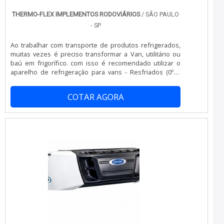
THERMO-FLEX IMPLEMENTOS RODOVIÁRIOS
/ SÃO PAULO
- SP
Ao trabalhar com transporte de produtos refrigerados,
muitas vezes é preciso transformar a Van, utilitário ou
baú em frigorífico. com isso é recomendado utilizar o
aparelho de refrigeração para vans - Resfriados (0ºC),
que possui algumas características como: Modelo TF 150
com 1 eletroventilador; Controlador Digital de
COTAR AGORA
Temperatura no painel do veículo; Sistema Acoplado ao
motor com suporte independente; Gás refrigerante 134
Ecol-mdogico; 1 ano de garantia e 3 revisões gratuitas;
Ideal para Fiorino,.