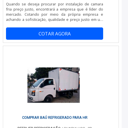
Quando se deseja procurar por instalação de camara
fria preço justo, encontrará a empresa que é líder do
mercado. Cotando por meio da própria empresa e
achando a sofisticação, qualidade e preço justo em um
só lugar.UM POUCO MAIS SOBRE INSTALAÇÃO DE
CAMARA FRIA PREÇOQuem quer achar instalação de
COTAR AGORA
camara fria preço acessível e em uma empresa
responsável, vai até o site da JC Montagem Frigorífica. A
empresa trabalha com desmontagem de câmaras
frigoríficas e instalação de portas frigoríficas, visando
sempre a qualidade final para a fidelização do
cliente.Sem trocar o foco sobre instalação camara fria
preço, é importante buscar uma empresa que tenha
produtos e serviços com ótima qualidade e precisão,
detalhes primordiais que são deixados de lado por
muitas empresas que não focam na fidelização do
cliente.Existem muitas formas diferentes de demonstrar
conhecimento e autoridade em sua área de atuação. Os
motivos pelos quais a JC Montagem Frigorífica é a melhor
escolha sempre que precisar de instalação de camara
fria preço: Comprometida com os serviços;
Responsável; Altamente qualificada; Inovadora;
Segura. A MELHOR EMPRESA NO SEGMENTONa JC
COMPRAR BAÚ REFRIGERADO PARA HR
Montagem Frigorífica existem as melhores variedades
no segmento quando o assunto for instalação de