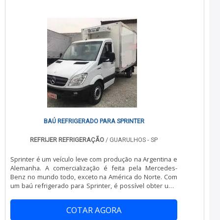
Agrega mais confiança por meio do cliente; Pod.
BAÚ REFRIGERADO PARA SPRINTER
REFRIJER REFRIGERAÇÃO
/ GUARULHOS - SP
Sprinter é um veículo leve com produção na Argentina e
Alemanha. A comercialização é feita pela Mercedes-
Benz no mundo todo, exceto na América do Norte. Com
um baú refrigerado para Sprinter, é possível obter uma
maior conservação dos alimentos e produtos perecíveis
a serem transportados, bem como uma maior segurança
COTAR AGORA
durante o percurso, seja de curta ou longa duração. É