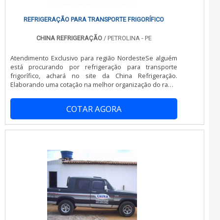
REFRIGERAÇÃO PARA TRANSPORTE FRIGORÍFICO
CHINA REFRIGERAÇÃO
/ PETROLINA - PE
Atendimento Exclusivo para região NordesteSe alguém
está procurando por refrigeração para transporte
frigorífico, achará no site da China Refrigeração.
Elaborando uma cotação na melhor organização do ramo
e descobrindo a líder em qualidade.Quando a questão é
refrigeração para transporte frigorífico, com os
COTAR AGORA
profissionais da China Refrigeração alcançará
assertividade com métodos avançados visando
principalmente à qualidade de apresentação.MAIS
SOBRE REFRIGERAÇÃO PARA TRANSPORTE FRIGORÍFICOA
China Refrigeração foca seus recursos em produzir uma
estrutura com escritório de alta qualidade onde são
realizadas as atividades e estrutura suficiente para
atender todas as demandas, tudo pensando em
refrigeração para transporte frigorífico com proteção.Há
muitas maneiras eficientes de uma empresa
demonstrar competência, excelência e destaque em sua
área de atuação. A China Refrigeração se mostra
referência por ter: Soluções eficazes para comércio,