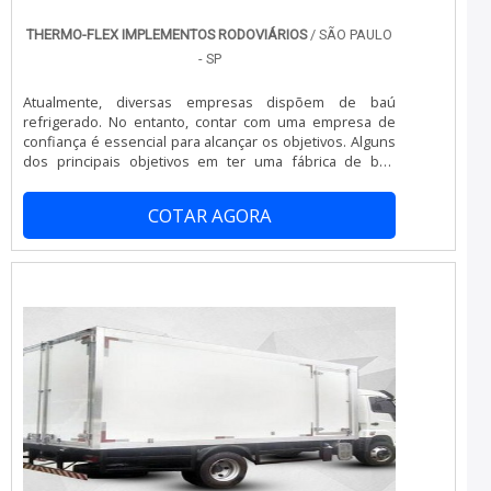
THERMO-FLEX IMPLEMENTOS RODOVIÁRIOS
/ SÃO PAULO
- SP
Atualmente, diversas empresas dispõem de baú
refrigerado. No entanto, contar com uma empresa de
confiança é essencial para alcançar os objetivos. Alguns
dos principais objetivos em ter uma fábrica de baú
refrigerado em SP, na qual o cliente possa confiar, são o
fato de que os acessórios e acabamentos do baú são
COTAR AGORA
todos feitos em inox. O baú possui uma estrutura toda
em poliuretano e fibra de vidro, e a estrutura tem cantos
inferiores e su...