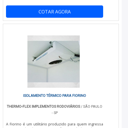
clientes.É por esta razão que a China Refrigeração é
industriais, como edifícios, hospitais, cinemas e outros.
uma empresa que preza pela segurança quando
Mas o isolamento térmico pode ser aplicado em outras
falamos de empresas do segmento de refrigeração para
COTAR AGORA
áreas. Empresas que fabricam/fornecem produtos
transporte refrigerado. O foco é entregar a satisfação da
perecíveis também contam com a função de isolamento
venda à entrega final, com foco total na qualidade.A
térmico para poder realizar o transporte de produtos
MAIOR REFERÊNCIA NO SEGMENTOSomente na China
como: Medicamentos; Flo.
Refrigeração é possível encontrar a solução para quem
busca refrigeração para transporte refrigerado.
Prezando pelo que há de mais moderno, traz inovações
e variedades em refrigeração e ar condicionado e
manutenção preventiva câmara fria com ótima qualidade
e proteção.Com o objetivo de trazer a satisfação a todos
os clientes, a empresa entende que seu melhor
destaque é conquistar a confiança de cada um. Tudo
isso só é possível através do investimento em
equipamentos modernos e profissionais experientes.A
China Refrigeração é uma empresa que tem sido
apontada de forma positiva no mercado por toda
seriedade e qualidade o que comprova sua essência de
ISOLAMENTO TÉRMICO PARA FIORINO
trazer o melhor aos clientes no mercado.
THERMO-FLEX IMPLEMENTOS RODOVIÁRIOS
/ SÃO PAULO
- SP
A Fiorino é um utilitário produzido para quem ingressa