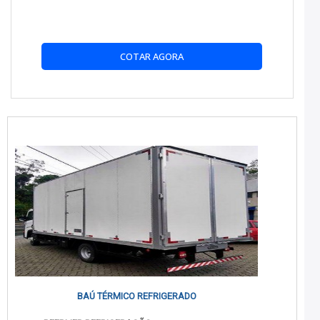
Suporta até 1.000 kg, o que o torna adequado para diversas
operações logísticas.
O BAÚ TÉRMICO É COMPATÍVEL COM OUTROS
COTAR AGORA
MODELOS DE VEÍCULOS?
Este modelo é especificamente projetado para o HR, mas
existem opções para outros veículos.
QUE TIPO DE MANUTENÇÃO É NECESSÁRIA?
Limpezas regulares e verificações de vedação são essenciais
para garantir o bom funcionamento.
O BAÚ TÉRMICO PODE SER USADO PARA
TRANSPORTE DE MEDICAMENTOS?
Sim, é altamente eficiente para manter a integridade de
produtos farmacêuticos durante o transporte.
BAÚ TÉRMICO REFRIGERADO