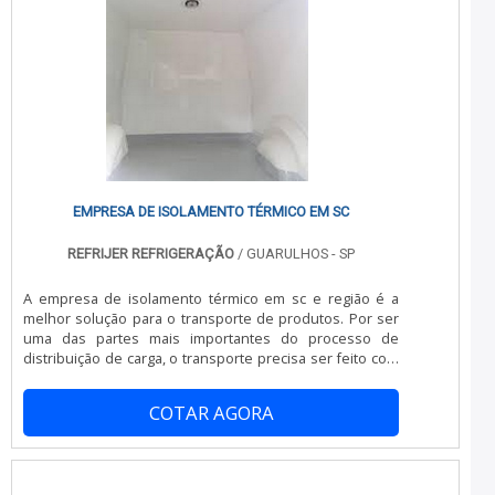
refrigeração.É uma empresa comprometida com seus
serviços e uma empresa responsável, padrões
alcançados por conter escritório de alta qualidade onde
são realizadas as atividades e amplo catálogo de
produtos e serviços. Tudo isso, somado à performance
de uma equipe multidisciplinar de consultores
associados e equipe de alta qualidade, comprova sua
essência de trazer o melhor para todos os clientes.
EMPRESA DE ISOLAMENTO TÉRMICO EM SC
REFRIJER REFRIGERAÇÃO
/ GUARULHOS - SP
A empresa de isolamento térmico em sc e região é a
melhor solução para o transporte de produtos. Por ser
uma das partes mais importantes do processo de
distribuição de carga, o transporte precisa ser feito com
extrema cautela e de acordo com as normas definidas
pela Agência de Vigilância Sanitária. Caso as empresas
COTAR AGORA
queiram expandir os negócios, de modo que os
produtos não fiquem somente localizados na cidade de
origem e possam alcançar consumidores que moram em
localidades mais distantes, é idea.