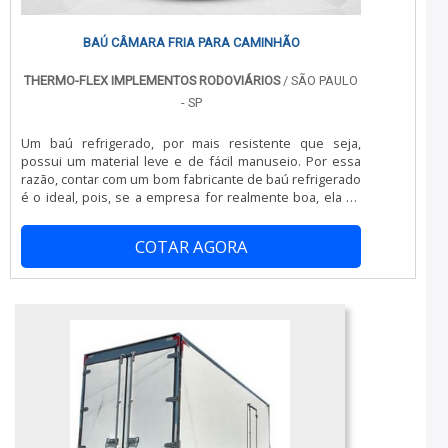
BAÚ CÂMARA FRIA PARA CAMINHÃO
THERMO-FLEX IMPLEMENTOS RODOVIÁRIOS
/ SÃO PAULO
- SP
Um baú refrigerado, por mais resistente que seja,
possui um material leve e de fácil manuseio. Por essa
razão, contar com um bom fabricante de baú refrigerado
é o ideal, pois, se a empresa for realmente boa, ela se
atentará aos menores detalhes do processo, deixando
o acabamento perfeito e o equipamento pronto para ser
COTAR AGORA
utilizado. Ele é inteiramente reforçado com uma
estrutura completa e profissional, dois itens que não
podem faltar caso...