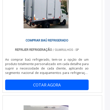
apenas lucratividade, deve oferecer produtos e serviços
que tenham ótima qualidade e assertividade,
características simples, mas que mostram o
comprometimento da empresa com seus clientes.É
importante lembrar que o produto deve sempre ser
adquirido com empresas especializadas no segmento.
Esse tipo de cuidado ajuda a garantir a qualidade e
durabilidade dos materiais, além de evitar prejuízos com
substituições frequentes de produtos que não
cumprem com suas funções adequadamente. Assim, é
COMPRAR BAÚ REFRIGERADO
possível poupar gastos desnecessários.Existem
diversos motivos para a China Refrigeração ter se
REFRIJER REFRIGERAÇÃO
/ GUARULHOS - SP
tornado destaque quando pensamos em uma empresa
que entrega confiança e serviços de qualidade. Alguns
Ao comprar baú refrigerado, tem-se a opção de um
desses motivos são: Equipe multidisciplinar de
produto totalmente personalizado em cada detalhe para
consultores associados; Profissionais com vasta
suprir a necessidade de cada cliente, aplicando ao
experiência na área de atuação; Equipe de alta
segmento nacional de equipamentos para refrigeração
qualidade; Escritório de alta qualidade onde são
fabricados sob medida. O baú frigorífico é um
realizadas as atividades; Tecnologia altamente
equipamento versátil incorporado aos veículos de carga.
avançada; Equipamentos de última geração.A EMPRESA
COTAR AGORA
Ele possibilita a refrigeração de produtos que
MAIS QUALIFICADA DO SEGMENTONa China Refrigeração
necessitam ser mantidos em temperaturas adversas
existem as melhores variedades no segmento quando o
para conservar a qualidade durante a
assunto for refrigeração para caminhão baú. São
entrega.Informações relevantes sobre esse tipo de
diversas opções disponibilizadas, como refrigeração
baúAs pri.
para transporte frigorífico e instalação de aparelho de