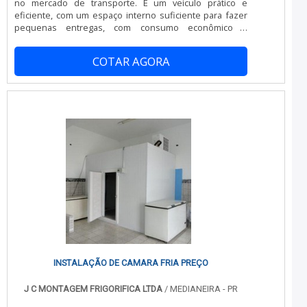
no mercado de transporte. É um veículo prático e
eficiente, com um espaço interno suficiente para fazer
pequenas entregas, com consumo econômico e
manutenção barata. Realizar o isolamento térmico para
fiorino é uma opção rentável e inteligente, pois abrange
COTAR AGORA
todos os segmentos de distribuição e transporte,
aumentando o valor do frete final e a quantidade de
entregas, principalmente para quem é
autônomo.PRINCIPAIS CARACTERÍSTICAS DO
ISOLAMENTO.
INSTALAÇÃO DE CAMARA FRIA PREÇO
J C MONTAGEM FRIGORIFICA LTDA
/ MEDIANEIRA - PR