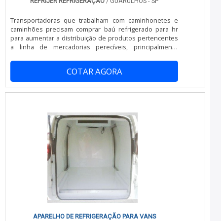
REFRIJER REFRIGERAÇÃO
/ GUARULHOS - SP
camara fria preço. Com foco na experiência dos clientes,
oferece itens variados como desmontagem de câmaras
Transportadoras que trabalham com caminhonetes e
frigoríficas e reforma de câmaras frigoríficas.É
caminhões precisam comprar baú refrigerado para hr
conhecida por ser comprometida com os serviços e
para aumentar a distribuição de produtos pertencentes
responsável, qualificações construídas por focar suas
a linha de mercadorias perecíveis, principalmente
ações no resultado final, tendo escritório de alta
alimentos.Todo cuidado é pouco quando se trata de
qualidade onde são realizadas as atividades e
transporte de alimentos. O baú refrigerado, que atende
experiência única no mercado de 40 anos no setor.
COTAR AGORA
veículos do modelo HR, é destinado a suprir a carência
Tudo isso, somado a uma equipe com colaboradores
de uma cabine apropriada para regularizar a
proativos e trabalhadores de alta qualidade, garante
temperatura interna da carroceria de acordo com o tipo
uma entrega de excelência de ponta a ponta.
do produto a ser distribuído.Detalhes.
APARELHO DE REFRIGERAÇÃO PARA VANS