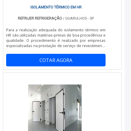
ISOLAMENTO TÉRMICO EM HR
REFRIJER REFRIGERAÇÃO
/ GUARULHOS - SP
Para a realização adequada do isolamento térmico em
HR são utilizadas matérias-primas de boa procedência e
qualidade. O procedimento é realizado por empresas
especializadas na prestação de serviço de revestimento
térmico.No interior do baú da HR são aplicados placas de
poliuretano (uma espuma rígida que, ao entrar em
COTAR AGORA
contato com a superfície junto ao gás poliisocianato,
forma uma parede revestida capaz de aguentar
pressões e baixas temperaturas). Para dar maior
resistência e impermeabilidade à c.