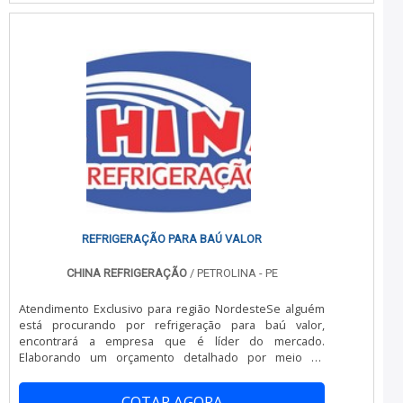
FRIGORIFICA Há muitas maneiras eficientes de
demonstrar competência e excelência em sua área de
atuação. A Refrigeração Norte Sul foca seus esforços
em proporcionar aos clientes uma estrutura com:
Escritório de alta qualidade onde são realizadas as
atividades; Equipamentos de última geração; Estrutura
suficiente para atender todas as demandas. Tudo isso
para que se tenha manutenção de camara frigorifica
com ótima qualidade. Ainda tratando-se de manutenção
de camara frigorifica , deve-se descartar empresas que
não tenham produtos e serviços com ótima qualidade e
excelente custo-benefício, pontos importantes que
ficam de fora no planejamento de empresas que visam
apenas o lucro, deixando a desejar nos outros fatores.
Isso tudo é a razão pela qual a Refrigeração Norte Sul é
REFRIGERAÇÃO PARA BAÚ VALOR
segura quando se fala do segmento de prestação de
serviços de refrigeração. O foco é entregar o que há de
CHINA REFRIGERAÇÃO
/ PETROLINA - PE
melhor para fidelizar os clientes. O time tem
profissionais dedicados e personalizados, com
Atendimento Exclusivo para região NordesteSe alguém
ferramental adequado para atendimento do escopo dos
está procurando por refrigeração para baú valor,
serviços contratados que esperam seu contato para
encontrará a empresa que é líder do mercado.
melhor atender. REFERÊNCIA DE QUALIDADE NO
Elaborando um orçamento detalhado por meio da
SEGMENTO Somente na Refrigeração Norte Sul tem o
própria empresa e achando a melhor em qualidade e
que há de melhor no ramo de prestação de serviços de
custo benefício.Quando a questão é refrigeração para
refrigeração. São opções variadas que a empresa
COTAR AGORA