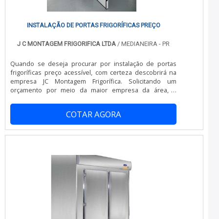
INSTALAÇÃO DE PORTAS FRIGORÍFICAS PREÇO
J C MONTAGEM FRIGORIFICA LTDA
/ MEDIANEIRA - PR
Quando se deseja procurar por instalação de portas
frigoríficas preço acessível, com certeza descobrirá na
empresa JC Montagem Frigorífica. Solicitando um
orçamento por meio da maior empresa da área, é
possível conhecer detalhes sobre a líder em
qualidade.Quando o interesse é por instalação de
COTAR AGORA
portas frigoríficas preço justo, com os profissionais da JC
Montagem Frigorífica é possível encontrar ótima
qualidade com comprometimento com os resultados
dos clientes.INSTALAÇÃO DE PORTAS FRIGORÍFICAS
PREÇO JUSTO E ACESSÍVELHá muitas maneiras eficientes
de demonstrar competência e excelência em uma área
de atuação. A JC Montagem Frigorífica canaliza sua
energia em criar aos parceiros uma estrutura com:
Escritório de alta qualidade onde são realizadas as
atividades; Equipamentos de última geração; Mão de
obra especializada. Tudo para se certificar que se tenha
instalação de portas frigoríficas preço justo e com