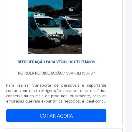
geração; Mão de obra especializada. Tudo pensando
em isolamento térmico com eficiência. Ainda focando na
qualidade em isolamento térmico, mais do que visar
apenas lucratividade, deve oferecer produtos e serviços
que tenham ótima qualidade e proteção, detalhes
primordiais que são deixados de lado por muitas
empresas que não focam na fidelização do cliente.Tudo
isso e muito mais são os motivos pelos quais a JC
Montagem Frigorífica é responsável quando tratamos do
segmento de montagem, desmontagem e reforma de
câmaras frigoríficas. A empresa objetiva a tecnologia e
desenvolvimento no que gera resultado e qualidade
REFRIGERAÇÃO PARA VEÍCULOS UTILITÁRIOS
para os clientes. A equipe é formada por trabalhadores
de alta qualidade, que terão grande satisfação em
REFRIJER REFRIGERAÇÃO
/ GUARULHOS - SP
melhor atender.QUALIDADE COMPROVADA NO
SEGMENTONa JC Montagem Frigorífica tem o que há de
Para realizar transporte de perecíveis é importante
melhor no mercado de montagem, desmontagem e
contar com uma refrigeração para veículos utilitários
reforma de câmaras frigoríficas. Prezando pelo que há
conserva muito mais os produtos. Atualmente, caso as
de mais moderno, traz inovações e variedades em
empresas queiram expandir os negócios, é ideal contar
desmontagem de câmaras frigoríficas e instalação de
com uma refrigeração para veículos. Este serviço é
portas frigoríficas com ótima qualidade e proteção.Para
essencial para as empresas que trabalham com o
tal sucesso, a empresa investiu em profissionais
COTAR AGORA
transporte de cargas e precisam que a temperatura
competentes e em equipamentos inovadores. A JC
dessas cargas seja regulada com a maior qualidade
Montagem Frigorífica é uma empresa que tem
possível. Mais detalhes importantes da
despontado no segmento pela idoneidade em tudo que