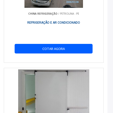
COMO ESCOLHER O APARELHO CERTO PARA MEU
BAÚ?
CHINA REFRIGERAÇÃO
/ PETROLINA - PE
Leve em consideração o tamanho do baú, o tipo de
REFRIGERAÇÃO E AR CONDICIONADO
mercadoria e as condições de transporte. Nossos
especialistas estão prontos para ajudar na escolha.
ONDE POSSO ENCONTRAR UMA DISTRIBUIDORA
DE APARELHO PARA REFRIGERAÇÃO DE BAÚ
COTAR AGORA
PERTO DE MIM?
A Refrigeração Real possui diversos pontos de distribuição.
Visite nossa
página
para mais informações.
QUAIS SÃO OS PRINCIPAIS CUIDADOS COM O
APARELHO DE REFRIGERAÇÃO?
Manter a limpeza, realizar manutenções regulares e evitar
sobrecargas são fundamentais para o bom funcionamento.
OS APARELHOS SÃO ADEQUADOS PARA
INICIANTES NO TRANSPORTE REFRIGERADO?