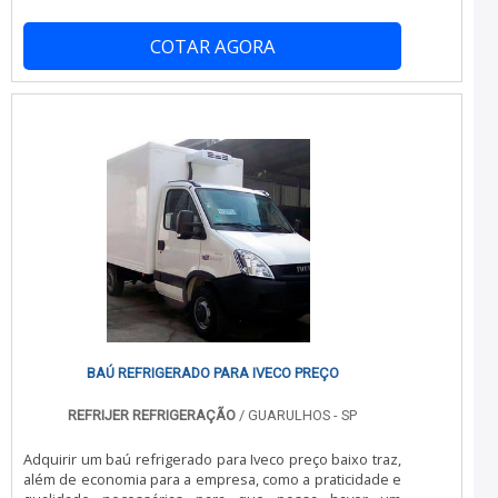
mercado e descobrindo a organização mais competente
do ramo.MAIS SOBRE EMPRESA DE APARELHO DE
COTAR AGORA
REFRIGERAÇÃO PARA TRANSPORTEQuem está à procura
de empresa de aparelho de refrigeração para
transporte altamente qualificada, encontra na China
Refrigeração. A empresa tem em seu escopo
refrigeração para transporte frigorífico e montagem de
câmara fria, focando em tecnologia e desenvolvimento
no que gera resultado ao cliente.Discorrendo ainda
sobre empresa de aparelho de refrigeração para
transporte, é importante buscar uma empresa que
tenha produtos e serviços com ótima qualidade e
precisão, pequenos detalhes, mas de grande valia para
saber a procedência e seriedade da empresa.É
importante lembrar que o produto deve ser adquirido
com empresas especializadas. Esse tipo de cuidado
ajuda a garantir a qualidade e durabilidade dos
materiais, além de evitar prejuízos com substituições
frequentes de produtos que não cumprem com suas
BAÚ REFRIGERADO PARA IVECO PREÇO
funções adequadamente. Assim, é possível poupar
gastos desnecessários.Existem diversos motivos para a
REFRIJER REFRIGERAÇÃO
/ GUARULHOS - SP
China Refrigeração ter se tornado destaque quando
pensamos em uma empresa que entrega confiança e
Adquirir um baú refrigerado para Iveco preço baixo traz,
serviços de qualidade. Alguns desses motivos são:
além de economia para a empresa, como a praticidade e
Equipe multidisciplinar de consultores associados;