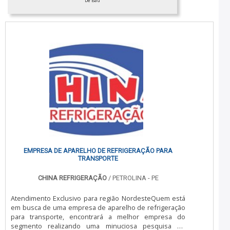
De Baú
privilegiada. Tudo isso, somado a uma equipe
multidisciplinar de consultores associados e
profissionais qualificados, comprova sua essência de
trazer o melhor para todos os clientes....
EMPRESA DE APARELHO DE REFRIGERAÇÃO PARA
TRANSPORTE
CHINA REFRIGERAÇÃO
/ PETROLINA - PE
Atendimento Exclusivo para região NordesteQuem está
em busca de uma empresa de aparelho de refrigeração
para transporte, encontrará a melhor empresa do
segmento realizando uma minuciosa pesquisa de