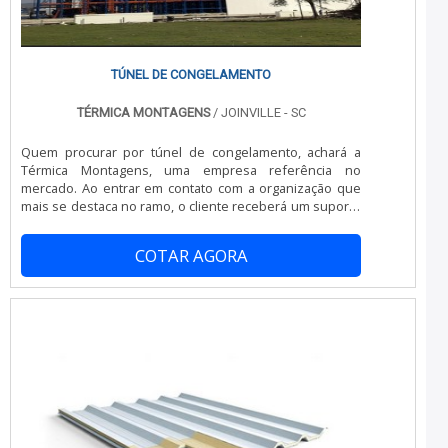
no segmento. Esse tipo de cuidado ajuda a garantir a
qualidade e durabilidade dos materiais, além de evitar
prejuízos com substituições frequentes de produtos
que não cumprem com suas funções adequadamente.
Assim, é possível poupar gastos
TÚNEL DE CONGELAMENTO
desnecessários.Existem diversos motivos para a
Térmica Montagens ter se tornado destaque quando
TÉRMICA MONTAGENS
/ JOINVILLE - SC
pensamos em uma empresa que entrega confiança e
produtos de qualidade. Alguns desses motivos são:
Quem procurar por túnel de congelamento, achará a
Atendimento personalizado; Profissionais com vasta
Térmica Montagens, uma empresa referência no
experiência na área de atuação; Diversas opções de
mercado. Ao entrar em contato com a organização que
pagamento disponíveis; Comprometimento com o
mais se destaca no ramo, o cliente receberá um suporte
resultado final; Logística planejada para entregas em
completo para sanar eventuais dúvidas sobre o produto
curto prazo; Preço justo. QUALIDADES E PONTOS FORTES
a ser adquirido.Quando o assunto é túnel de
DA EMPRESASomente na Térmica Montagens as
COTAR AGORA
congelamento, com os profissionais especializados da
melhores opções sempre estão à disposição quando se
Térmica Montagens o cliente obterá ótima qualidade e
procura soluções para painel câmara frigorífica.
soluções para diversos tipos de projetos.MAIS
Prezando pelo que há de mais moderno, traz inovações
INFORMAÇÕES INTERESSANTES SOBRE TÚNEL DE
e variedades em túnel de congelamento e painel de
CONGELAMENTOA Térmica Montagens canaliza sua
fachada.É reconhecida por ser uma empresa inovadora
energia em proporcionar aos clientes uma estrutura
e comprometida com seus serviços, qualificações
com escritório de alta qualidade onde são realizadas as
possíveis pelo fato de possuir escritório de alta
atividades e logística planejada para entregas em curto
qualidade onde são realizadas as atividades e
prazo, tudo pensando em túnel de congelamento com
equipamentos de última geração. Todos esses fatores,
excelente custo-benefício.Há muitas maneiras
agregados a uma equipe multidisciplinar de consultores
eficientes de uma companhia demonstrar competência,