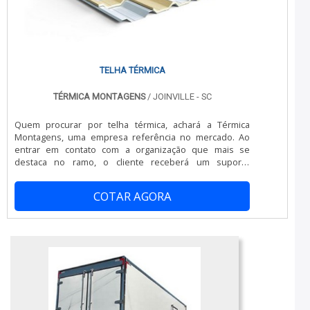
associados e profissionais qualificados, garantem o
excelência e destaque em sua área de atuação. A
sucesso de cada cliente de ponta a ponta....
Térmica Montagens se mostra referência por ter: Preço
justo; Vasta experiência no segmento; Atendimento
personalizado; Colaboradores eficientes.Ainda
tratando-se de túnel de congelamento, na essência da
empresa, a mesma deve prezar pelos produtos e
TELHA TÉRMICA
serviços com ótima qualidade e proteção, detalhes que
passam despercebidos em outras companhias e podem
TÉRMICA MONTAGENS
/ JOINVILLE - SC
gerar prejuízos futuros para os clientes.É por tudo isso
que a Térmica Montagens é uma empresa
Quem procurar por telha térmica, achará a Térmica
comprometida com seus serviços no segmento de
Montagens, uma empresa referência no mercado. Ao
sistemas termoisolantes. A empresa foca tudo que há
entrar em contato com a organização que mais se
de mais atual para garantir a qualidade final para cada
destaca no ramo, o cliente receberá um suporte
cliente.A MELHOR EMPRESA NO SEGMENTOSomente na
completo para sanar eventuais dúvidas sobre o produto
Térmica Montagens tem o que há de melhor no ramo de
a ser adquirido.MAIS SOBRE TELHA TÉRMICAQuem
sistemas termoisolantes. Os clientes encontram itens
COTAR AGORA
precisa de telha térmica em uma empresa que preza
como câmara fria industrial e painel de fachada com
pela segurança, descobre o site da Térmica Montagens.
ótima qualidade e excelente custo-benefício.Para tal
É possível encontrar telha térmica e painel frigorífico,
sucesso, a empresa investiu em profissionais
garantindo o que há de melhor em tecnologia no
competentes e em equipamentos inovadores. A Térmica
segmento.Ainda com uma visão analítica sobre telha
Montagens é uma empresa que tem despontado no
térmica, deve-se ter a exatidão em orçar com empresas
mercado pela seriedade e qualidade que garante a
que prezam por produtos e serviços que tenham ótima
melhor experiência para parceiros novos e antigos....
qualidade e assertividade, pontos importantes que
ficam de fora no planejamento de empresas que visam