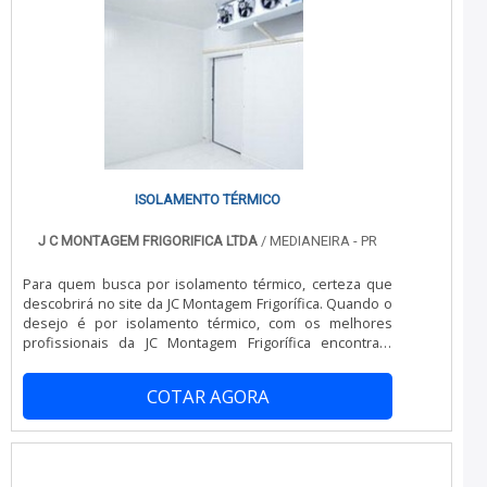
segurança, qualificações construídas por focar suas
ações no resultado final, tendo escritório de alta
qualidade onde são realizadas as atividades e
tecnologia altamente avançada. Tudo isso, somado à
performance de uma equipe multidisciplinar de
consultores associados e profissionais qualificados,
comprova sua essência de trazer o melhor para todos
os clientes.
ISOLAMENTO TÉRMICO
J C MONTAGEM FRIGORIFICA LTDA
/ MEDIANEIRA - PR
Para quem busca por isolamento térmico, certeza que
descobrirá no site da JC Montagem Frigorífica. Quando o
desejo é por isolamento térmico, com os melhores
profissionais da JC Montagem Frigorífica encontrará
proteção com tempo ágil e com total segurança.OUTRAS
INFORMAÇÕES SOBRE O ISOLAMENTO TÉRMICOHá
COTAR AGORA
muitas maneiras eficientes de demonstrar competência
e excelência em uma área de atuação. A JC Montagem
Frigorífica objetiva sua energia em oferecer aos clientes
uma estrutura com: Escritório de alta qualidade onde
são realizadas as atividades; Equipamentos de última