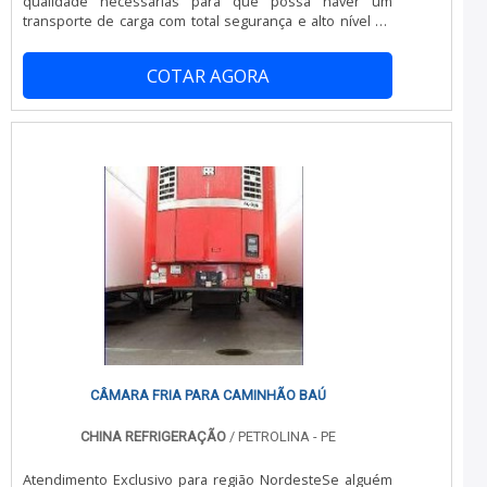
qualidade necessárias para que possa haver um
Profissionais com vasta experiência na área de atuação;
transporte de carga com total segurança e alto nível de
Equipe de alta qualidade; Escritório de alta qualidade
conservação do produto transportado. Encontrar um
onde são realizadas as atividades; Tecnologia altamente
baú refrigerado para Iveco não é muito difícil, visto a
avançada; Equipamentos de última geração.QUALIDADES
COTAR AGORA
enorme opção de empresas que trabalham com a
E PONTOS FORTES DA EMPRESANa China Refrigeração
fabricação deste produto. No entanto, a aquisição de um
sempre tem a solução mais buscada na área de
baú deste tipo que tenha qualidade, durabilidade e
empresa de aparelho de refrigeração para transporte.
preço baixo pede um pouco mai.
São opções variadas que a empresa oferece, como
conserto de baú refrigerado e montagem de câmara
fria.É uma empresa comprometida com seus serviços e
uma empresa inovadora, padrões alcançados por conter
escritório de alta qualidade onde são realizadas as
atividades e estrutura suficiente para atender todas as
demandas. Tudo isso, somado à performance de uma
equipe multidisciplinar de consultores associados e
colaboradores eficientes, garantem o sucesso de cada
cliente de ponta a ponta.
CÂMARA FRIA PARA CAMINHÃO BAÚ
CHINA REFRIGERAÇÃO
/ PETROLINA - PE
Atendimento Exclusivo para região NordesteSe alguém