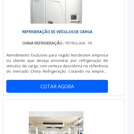
pela seriedade e qualidade, que garantem o sucesso
demonstrar conhecimento e autoridade em sua área de
dos clientes de ponta a ponta.
atuação. Os motivos pelos quais a JC Montagem
Frigorífica é a melhor opção quando buscar por painel
de câmara fria em poliuretano: Colaboradores proativos;
Profissionais com vasta experiência na área;
Trabalhadores de alta qualidade; Escritório de alta
REFRIGERAÇÃO DE VEÍCULOS DE CARGA
qualidade onde são realizadas as atividades; Mão de
obra especializada; Equipamentos de última
CHINA REFRIGERAÇÃO
/ PETROLINA - PE
geração. GARANTIA E ASSERTIVIDADE NO
SEGMENTOApenas na JC Montagem Frigorífica tem o que
Atendimento Exclusivo para região NordesteA empresa
há de melhor no mercado de painel de câmara fria em
ou cliente que deseja encontrar por refrigeração de
poliuretano. É possível encontrar itens variados com
veículos de carga, com certeza descobrirá na referência
tecnologia de ponta, como desmontagem de câmaras
do mercado China Refrigeração. Cotando na empresa
frigoríficas e instalação de portas frigoríficas.Isso se
mais qualificada do mercado e conhecendo a maior
deve ao fato de a empresa ser comprometida com os
referência de qualidade da área de atuação.UM POUCO
serviços e altamente qualificada, características
COTAR AGORA
MAIS SOBRE REFRIGERAÇÃO DE VEÍCULOS DE CARGASe
possíveis pelo fato de a empresa ter escritório de alta
alguém procurar por refrigeração de veículos de carga
qualidade onde são realizadas as atividades e mão de
em uma empresa responsável, encontra na China
obra especializada. Tudo isso, somado à performance
Refrigeração. Atuando com conserto de baú refrigerado
de uma equipe de colaboradores proativos e
e instalação de aparelho de refrigeração, visando
funcionários eficientes, fecha todo o ciclo de entrega
sempre a qualidade final para a fidelização do
com excelência para toda a carteira de clientes.
cliente.Não obstante, quando falamos em refrigeração
de veículos de carga, deve-se ter a exatidão em orçar
com empresas que prezam por produtos e serviços que