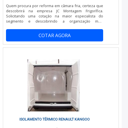
Equipe multidisciplinar de consultores associados;
Quem procura por reforma em câmara fria, certeza que
Profissionais com vasta experiência na área de atuação;
descobrirá na empresa JC Montagem Frigorífica.
Equipe de alta qualidade; Escritório de alta qualidade
Solicitando uma cotação na maior especialista do
onde são realizadas as atividades; Tecnologia altamente
segmento e descobrindo a organização mais
avançada; Equipamentos de última geração.GARANTIA
competente do ramo. Quando a procura é por reforma
DE QUALIDADE COMPROVADANa China Refrigeração
em câmara fria, na JC Montagem Frigorífica obterá
sempre tem a solução mais buscada na área de câmara
COTAR AGORA
eficiência com tempo ágil e com total
fria para caminhão baú. São diversas opções
segurança.DETALHES SOBRE REFORMA EM CÂMARA
disponibilizadas, como refrigeração para transporte
FRIAHá muitas maneiras eficientes de demonstrar
frigorífico e manutenção preventiva câmara fria.Isso se
competência e excelência em sua área de atuação. A JC
deve ao fato de ser uma empresa comprometida com
Montagem Frigorífica foca sua estratégia em criar uma
seus serviços e uma empresa que preza pela
estrutura com: Tecnologia de ponta; Escritório de alta
segurança, características possíveis pelo fato de a
qualidade onde são realizadas as atividades;
empresa ter escritório de alta qualidade onde são
Experiência única no mercado de 40 anos no setor. Tudo
realizadas as atividades e equipamentos de última
para garantir reforma em câmara fria com eficiência. Sem
geração. Todos esses fatores, agregados a uma equipe
perder o foco em reforma em câmara fria, é importante
multidisciplinar de consultores associados e
buscar uma empresa que tenha produtos e serviços
profissionais qualificados, garantem o sucesso de cada
com ótima qualidade e proteção, características simples,
cliente de ponta a ponta.
mas que mostram o comprometimento da empresa com
seus clientes.Tudo isso que já foi explorado é a razão
pela qual a JC Montagem Frigorífica é comprometida com
os serviços quando falamos de empresas do segmento
de montagem, desmontagem e reforma de câmaras
ISOLAMENTO TÉRMICO RENAULT KANGOO
frigoríficas. A empresa foca tudo que há de mais atual