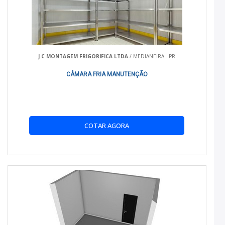
BENEFÍCIOS PRÁTICOS
Os benefícios de utilizar nossos aparelhos incluem economia
de energia, fácil instalação e manutenção prática,
proporcionando segurança e eficiência no transporte.
J C MONTAGEM FRIGORIFICA LTDA
/ MEDIANEIRA - PR
COMPARATIVO COM ALTERNATIVAS
CÂMARA FRIA MANUTENÇÃO
Em comparação com outras opções no mercado, nossos
aparelhos oferecem melhor custo-benefício devido à sua
durabilidade e eficiência comprovada, além de suporte técnico
especializado.
COTAR AGORA
PARA QUEM É INDICADO
Nossos produtos são ideais para empresas de logística,
distribuidores de alimentos e qualquer negócio que necessite
de transporte refrigerado seguro e confiável.
COMO USAR
A instalação é simples, com requisitos mínimos de
manutenção. Recomendamos verificar regularmente as