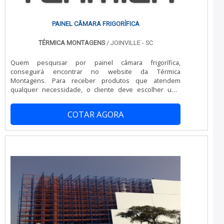
PAINEL CÂMARA FRIGORÍFICA
TÉRMICA MONTAGENS
/ JOINVILLE - SC
Quem pesquisar por painel câmara frigorífica,
conseguirá encontrar no website da Térmica
Montagens. Para receber produtos que atendem
qualquer necessidade, o cliente deve escolher uma
organização que se destaque por um bom suporte pré-
venda e tenha ampla experiência no ramo.OUTRAS
COTAR AGORA
INFORMAÇÕES SOBRE PAINEL C MARA FRIGORÍFICAQuem
busca por painel câmara frigorífica em uma empresa
altamente qualificada, encontra na Térmica Montagens.
A companhia atua com telha térmica e painel frigorífico,
oferecendo sempre a melhor opção para o cliente
final.Discorrendo ainda sobre painel câmara frigorífica,
sempre deve-se buscar uma empresa que tenha
produtos e serviços com ótima qualidade e proteção,
detalhes que passam despercebidos em outras
companhias e podem gerar prejuízos futuros para os
clientes.É importante lembrar que o produto deve
sempre ser adquirido com companhias especializadas