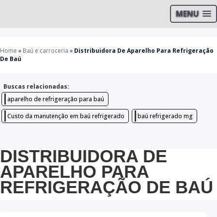
MENU
Home
»
Baú e carroceria
»
Distribuidora De Aparelho Para Refrigeração
De Baú
Buscas relacionadas:
aparelho de refrigeração para baú
Custo da manutenção em baú refrigerado
baú refrigerado mg
DISTRIBUIDORA DE
APARELHO PARA
REFRIGERAÇÃO DE BAÚ