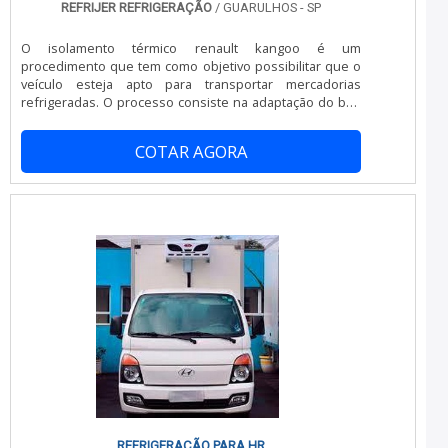
para garantir a qualidade final para cada cliente. Na
REFRIJER REFRIGERAÇÃO
/ GUARULHOS - SP
organização é possível encontrar uma equipe com
especialistas dedicados que esperam seu contato para
O isolamento térmico renault kangoo é um
melhor atender.A MELHOR EMPRESA NO
procedimento que tem como objetivo possibilitar que o
SEGMENTOSomente na JC Montagem Frigorífica tem o
veículo esteja apto para transportar mercadorias
que há de melhor no mercado de montagem,
refrigeradas. O processo consiste na adaptação do baú
desmontagem e reforma de câmaras frigoríficas. São
para tornar o interior impermeável e poder atingir baixas
diversas opções disponibilizadas, como desmontagem
temperaturas.No isolamento térmico, a carroceria
de câmaras frigoríficas e reforma de câmaras frigoríficas
COTAR AGORA
recebe placas de poliuretano que são revestidas com
com ótima qualidade e excelente custo-
fibras de vidro em gel, materiais que atuam como
benefício.Garantimos a satisfação dos clientes através
isolantes, protegendo a parte interna de agentes
de um atendimento singular, por meio de profissionais
contaminantes como fungos e bactérias, que po.
treinados e altamente qualificados. A JC Montagem
Frigorífica é uma empresa que tem feito a diferença no
mercado por toda seriedade e qualidade, o que fecha
todo o ciclo de entrega com excelência para seus
parceiros.
REFRIGERAÇÃO PARA HR