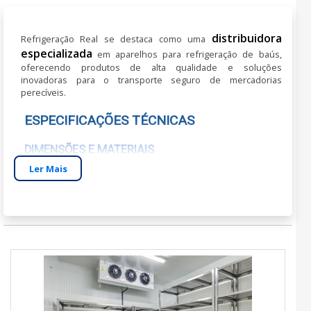
distribuidora
Refrigeração Real se destaca como uma
especializada
em aparelhos para refrigeração de baús,
oferecendo produtos de alta qualidade e soluções
inovadoras para o transporte seguro de mercadorias
perecíveis.
ESPECIFICAÇÕES TÉCNICAS
DIMENSÕES E MATERIAIS
Ler Mais
Nossos aparelhos possuem dimensões compactas,
adequadas para diversos tipos de baú, fabricados com
materiais resistentes como aço inoxidável, que garantem
durabilidade e eficiência térmica.
CAPACIDADE E COMPATIBILIDADE
Cada aparelho é projetado para manter temperaturas
específicas, ideal para alimentos e medicamentos. Compatível
com baús de diferentes tamanhos e modelos.