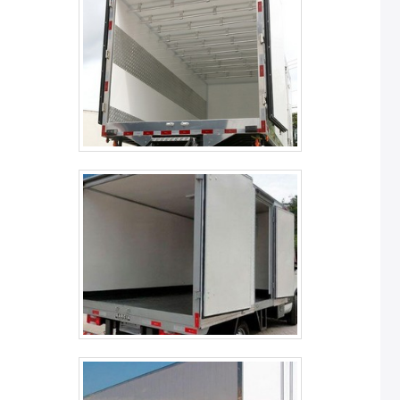
segmento de refrigeração para transporte refrigerado.
O objetivo é garantir a tecnologia e desenvolvimento no
que gera resultado e qualidade para os clientes.A
MELHOR EMPRESA NO SEGMENTOSomente na China
Refrigeração é possível encontrar a solução para quem
busca refrigeração para transporte refrigerado. É
possível encontrar itens variados com tecnologia de
ponta, como refrigeração e ar condicionado e instalação
de aparelho de refrigeração com ótima qualidade e
excelente custo-benefício.Garantimos a satisfação dos
clientes através de um atendimento singular, por meio
de profissionais treinados e altamente qualificados. A
China Refrigeração é uma empresa que tem feito a
diferença no mercado pela idoneidade em tudo que faz
onde garante uma entrega de excelência de ponta a
ponta.