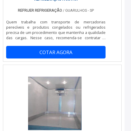
REFRIJER REFRIGERAÇÃO
/ GUARULHOS - SP
Quem trabalha com transporte de mercadorias
perecíveis e produtos congelados ou refrigerados
precisa de um procedimento que mantenha a qualidade
das cargas. Nesse caso, recomenda-se contratar o
serviço de refrigeração para HR, procedimento que tem
como objetivo conservar a temperatura ideal em
COTAR AGORA
produtos refrigerados impedindo que sofram com as
variações climáticas durante o transporte.O serviço de
refrigeração para caminhonetes ou caminhões do
modelo HR deve seguir corretamente as normas
impostas.