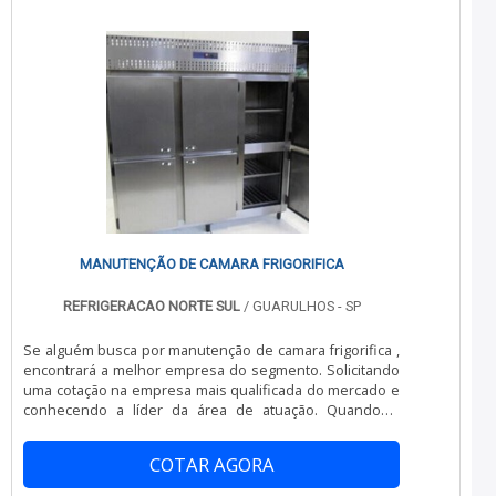
refrigeraçãoFabricado com paredes criadas especial.
faz, garantindo a melhor experiência para parceiros
novos e antigos.
MANUTENÇÃO DE CAMARA FRIGORIFICA
REFRIGERACAO NORTE SUL
/ GUARULHOS - SP
Se alguém busca por manutenção de camara frigorifica ,
encontrará a melhor empresa do segmento. Solicitando
uma cotação na empresa mais qualificada do mercado e
conhecendo a líder da área de atuação. Quando o
assunto é manutenção de camara frigorifica , com a
Refrigeração Norte Sul conseguirá eficiência com visitas
COTAR AGORA
periódicas, podendo ser mensais, semanais ou
quinzenais. MAIS SOBRE MANUTENÇÃO DE CAMARA