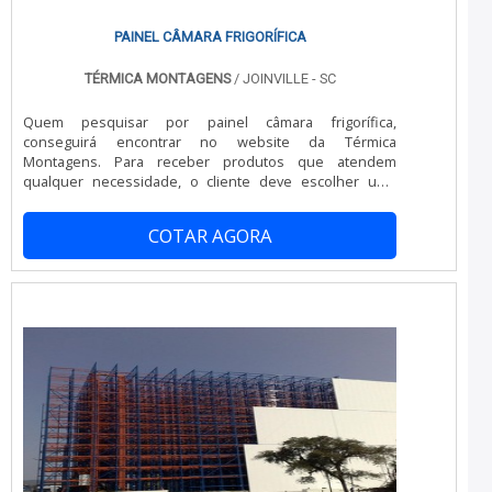
PAINEL CÂMARA FRIGORÍFICA
TÉRMICA MONTAGENS
/ JOINVILLE - SC
Quem pesquisar por painel câmara frigorífica,
conseguirá encontrar no website da Térmica
Montagens. Para receber produtos que atendem
qualquer necessidade, o cliente deve escolher uma
organização que se destaque por um bom suporte pré-
venda e tenha ampla experiência no ramo.OUTRAS
COTAR AGORA
INFORMAÇÕES SOBRE PAINEL C MARA FRIGORÍFICAQuem
busca por painel câmara frigorífica em uma empresa
altamente qualificada, encontra na Térmica Montagens.
A companhia atua com telha térmica e painel frigorífico,
oferecendo sempre a melhor opção para o cliente
final.Discorrendo ainda sobre painel câmara frigorífica,
sempre deve-se buscar uma empresa que tenha
produtos e serviços com ótima qualidade e proteção,
detalhes que passam despercebidos em outras
companhias e podem gerar prejuízos futuros para os
clientes.É importante lembrar que o produto deve
sempre ser adquirido com companhias especializadas
no segmento. Esse tipo de cuidado ajuda a garantir a