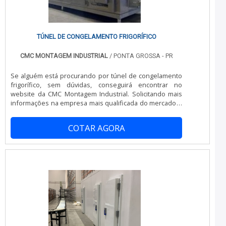
estão sempre prontos para atender às necessidades
específicas de cada cliente. Eles garantem um serviço de
excelência, desde o projeto inicial até a entrega final do
projeto.Se você está em busca de câmaras frias de
TÚNEL DE CONGELAMENTO FRIGORÍFICO
qualidade, confiabilidade e durabilidade, a BSS
Refrigeração é a escolha certa. Entre em contato e
CMC MONTAGEM INDUSTRIAL
/ PONTA GROSSA - PR
descubra como a empresa pode ajudar a atender às
suas necessidades de armazenamento refrigerado.
Se alguém está procurando por túnel de congelamento
frigorífico, sem dúvidas, conseguirá encontrar no
website da CMC Montagem Industrial. Solicitando mais
informações na empresa mais qualificada do mercado e
descobrindo a líder em qualidade.MAIS SOBRE TÚNEL DE
CONGELAMENTO FRIGORÍFICOQuem busca por túnel de
COTAR AGORA
congelamento frigorífico em uma companhia
responsável, depara com a CMC Montagem Industrial.
Especializada em digestor industrial e congelamento de
tubulação de água, oferecendo sempre a melhor opção
para o cliente final.Ainda focando na qualidade em túnel
de congelamento frigorífico, deve-se ter a exatidão em
orçar com companhias que prezam por produtos e
serviços que tenham ótima qualidade e precisão,
detalhes primordiais que são deixados de lado por
muitas empresas que não focam na fidelização do
cliente.É importante lembrar que o produto deve