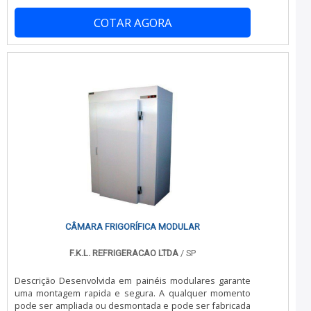
Quando o quesito é câmara fria para carnes, com os
com materiais sofisticados; Equipamentos de última
profissionais da CMC Montagem Industrial atingirá
geração.A MAIOR REFERÊNCIA NO SEGMENTONa CMC
COTAR AGORA
proteção com pagamento acessível.MAIS DETALHES
Montagem Industrial as melhores opções sempre estão
SOBRE CÂMARA FRIA PARA CARNESA CMC Montagem
à disposição quando se procura soluções para túnel de
Industrial objetiva sua energia em oferecer uma
congelamento. É possível encontrar itens variados com
estrutura com escritório de alta qualidade onde são
tecnologia de ponta, como digestor industrial e
realizadas as atividades e sala de treinamento com
congelamento de tubulação de água.Isso se deve ao
materiais sofisticados, tudo para garantir câmara fria
fato de ser comprometida com seus serviços e que
com assertividade.Há muitas maneiras eficientes de
preza pela segurança, qualificações possíveis pelo fato
uma empresa demonstrar competência, excelência e
de a empresa possuir escritório de alta qualidade onde
destaque em sua área de atuação. A CMC Montagem
são realizadas as atividades e estrutura suficiente para
Industrial se mostra referência por ter: Soluções para
atender todas as demandas. Tudo isso, somado a uma
fabricação e manutenção em estruturas metálicas,
equipe multidisciplinar de consultores associados e
embalagens metálicas, racks, caixas, caçambas e gaiolas;
colaboradores eficientes, garantem uma entrega de
Produtos e serviços que agregam capacidade
excelência de ponta a ponta.
competitiva, produtividade e segurança aos clientes;
Biblioteca técnica de apoio; Atendimento de forma
personalizada para cada cliente.Ainda focando em
câmara fria para carnes, deve-se ter a exatidão em orçar
CÂMARA FRIGORÍFICA MODULAR
com empresas que prezam por produtos e serviços que
tenham ótima qualidade e precisão, detalhes
F.K.L. REFRIGERACAO LTDA
/ SP
primordiais que são deixados de lado por muitas
empresas que não focam na fidelização do cliente.Tudo
Descrição Desenvolvida em painéis modulares garante
isso e muito mais são os motivos pelos quais a CMC
uma montagem rapida e segura. A qualquer momento
Montagem Industrial é uma empresa altamente
pode ser ampliada ou desmontada e pode ser fabricada