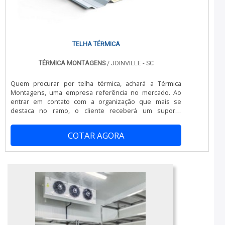
sucesso de cada cliente de ponta a ponta....
Térmica Montagens se mostra referência por ter: Preço
justo; Vasta experiência no segmento; Atendimento
personalizado; Colaboradores eficientes.Ainda
tratando-se de túnel de congelamento, na essência da
empresa, a mesma deve prezar pelos produtos e
TELHA TÉRMICA
serviços com ótima qualidade e proteção, detalhes que
passam despercebidos em outras companhias e podem
TÉRMICA MONTAGENS
/ JOINVILLE - SC
gerar prejuízos futuros para os clientes.É por tudo isso
que a Térmica Montagens é uma empresa
Quem procurar por telha térmica, achará a Térmica
comprometida com seus serviços no segmento de
Montagens, uma empresa referência no mercado. Ao
sistemas termoisolantes. A empresa foca tudo que há
entrar em contato com a organização que mais se
de mais atual para garantir a qualidade final para cada
destaca no ramo, o cliente receberá um suporte
cliente.A MELHOR EMPRESA NO SEGMENTOSomente na
completo para sanar eventuais dúvidas sobre o produto
Térmica Montagens tem o que há de melhor no ramo de
a ser adquirido.MAIS SOBRE TELHA TÉRMICAQuem
sistemas termoisolantes. Os clientes encontram itens
COTAR AGORA
precisa de telha térmica em uma empresa que preza
como câmara fria industrial e painel de fachada com
pela segurança, descobre o site da Térmica Montagens.
ótima qualidade e excelente custo-benefício.Para tal
É possível encontrar telha térmica e painel frigorífico,
sucesso, a empresa investiu em profissionais
garantindo o que há de melhor em tecnologia no
competentes e em equipamentos inovadores. A Térmica
segmento.Ainda com uma visão analítica sobre telha
Montagens é uma empresa que tem despontado no
térmica, deve-se ter a exatidão em orçar com empresas
mercado pela seriedade e qualidade que garante a
que prezam por produtos e serviços que tenham ótima
melhor experiência para parceiros novos e antigos....
qualidade e assertividade, pontos importantes que
ficam de fora no planejamento de empresas que visam
apenas o lucro, deixando a desejar nos outros fatores.É