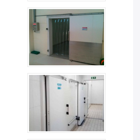
de pagamento disponíveis; Profissionais com vasta
experiência na área de atuação; Atendimento
personalizado; Comprometimento com o resultado
final; Logística ampla para atendimento em todo o
território nacional; Equipamentos de última
geração. REFERÊNCIA DE QUALIDADE NO SEGMENTONa
Nova Instruments tem o que há de melhor no ramo de
freezer vertical para laboratório. São diversas opções
disponibilizadas, como freezer para vacinas e freezer
científico.É uma empresa altamente qualificada e
comprometida com seus serviços, padrões alcançados
por possuir escritório de alta qualidade onde são
realizadas as atividades e equipamentos de última
geração.Todos esses fatores, agregados a uma equipe
multidisciplinar de consultores associados e alta
qualidade, garantem uma entrega de excelência de
ponta a ponta.