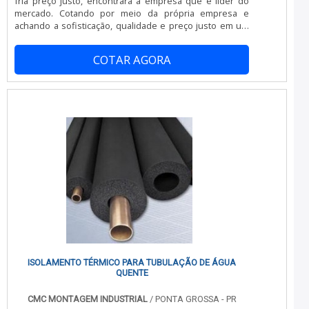
fria preço justo, encontrará a empresa que é líder do
mercado. Cotando por meio da própria empresa e
achando a sofisticação, qualidade e preço justo em um
só lugar.UM POUCO MAIS SOBRE INSTALAÇÃO DE
CAMARA FRIA PREÇOQuem quer achar instalação de
COTAR AGORA
camara fria preço acessível e em uma empresa
responsável, vai até o site da JC Montagem Frigorífica. A
empresa trabalha com desmontagem de câmaras
frigoríficas e instalação de portas frigoríficas, visando
sempre a qualidade final para a fidelização do
cliente.Sem trocar o foco sobre instalação camara fria
preço, é importante buscar uma empresa que tenha
produtos e serviços com ótima qualidade e precisão,
detalhes primordiais que são deixados de lado por
muitas empresas que não focam na fidelização do
cliente.Existem muitas formas diferentes de demonstrar
conhecimento e autoridade em sua área de atuação. Os
motivos pelos quais a JC Montagem Frigorífica é a melhor
escolha sempre que precisar de instalação de camara
fria preço: Comprometida com os serviços;
Responsável; Altamente qualificada; Inovadora;
Segura. A MELHOR EMPRESA NO SEGMENTONa JC
ISOLAMENTO TÉRMICO PARA TUBULAÇÃO DE ÁGUA
Montagem Frigorífica existem as melhores variedades
QUENTE
no segmento quando o assunto for instalação de
camara fria preço. Com foco na experiência dos clientes,
CMC MONTAGEM INDUSTRIAL
/ PONTA GROSSA - PR