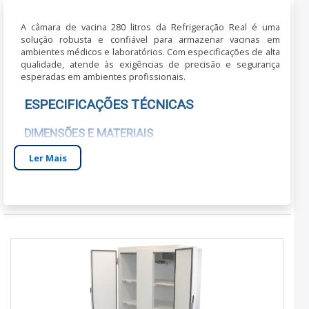
A câmara de vacina 280 litros da Refrigeração Real é uma
solução robusta e confiável para armazenar vacinas em
ambientes médicos e laboratórios. Com especificações de alta
qualidade, atende às exigências de precisão e segurança
esperadas em ambientes profissionais.
ESPECIFICAÇÕES TÉCNICAS
DIMENSÕES E MATERIAIS
Ler Mais
Com dimensões compactas que otimizam espaço, a câmara é
construída com aço inoxidável de alta resistência,
proporcionando durabilidade e fácil manutenção.
CAPACIDADE E COMPATIBILIDADE
A capacidade de 280 litros é ideal para grandes volumes,
compatível com uma ampla gama de vacinas, garantindo a
temperatura adequada para conservação.
BENEFÍCIOS PRÁTICOS