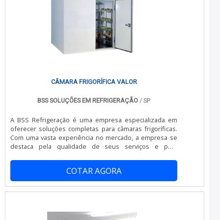
somados a um time com equipe multidisciplinar de
consultores associados e equipe de alta qualidade,
comprova sua essência de trazer o melhor para todos
os clientes.
CÂMARA FRIGORÍFICA VALOR
BSS SOLUÇÕES EM REFRIGERAÇÃO
/ SP
A BSS Refrigeração é uma empresa especializada em
oferecer soluções completas para câmaras frigoríficas.
Com uma vasta experiência no mercado, a empresa se
destaca pela qualidade de seus serviços e pelo
compromisso em atender às necessidades de seus
clientes.Ao optar pela BSS Refrigeração, você terá
COTAR AGORA
acesso a uma equipe altamente qualificada, que irá
projetar e instalar a câmara frigorífica de acordo com as
especificações do seu negócio. Além disso, a empresa
também oferece serviços de manutenção preventiva e
corretiva, garantindo o bom funcionamento do
equipamento e evitando possíveis problemas.A BSS