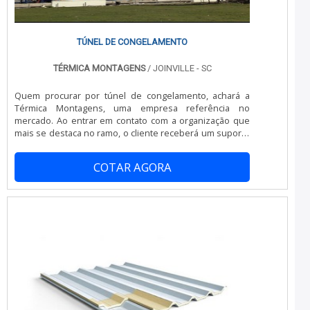
qualidade e durabilidade dos materiais, além de evitar
prejuízos com substituições frequentes de produtos
que não cumprem com suas funções adequadamente.
Assim, é possível poupar gastos
TÚNEL DE CONGELAMENTO
desnecessários.Existem diversos motivos para a
Térmica Montagens ter se tornado destaque quando
TÉRMICA MONTAGENS
/ JOINVILLE - SC
pensamos em uma empresa que entrega confiança e
produtos de qualidade. Alguns desses motivos são:
Quem procurar por túnel de congelamento, achará a
Atendimento personalizado; Profissionais com vasta
Térmica Montagens, uma empresa referência no
experiência na área de atuação; Diversas opções de
mercado. Ao entrar em contato com a organização que
pagamento disponíveis; Comprometimento com o
mais se destaca no ramo, o cliente receberá um suporte
resultado final; Logística planejada para entregas em
completo para sanar eventuais dúvidas sobre o produto
curto prazo; Preço justo. QUALIDADES E PONTOS FORTES
a ser adquirido.Quando o assunto é túnel de
DA EMPRESASomente na Térmica Montagens as
COTAR AGORA
congelamento, com os profissionais especializados da
melhores opções sempre estão à disposição quando se
Térmica Montagens o cliente obterá ótima qualidade e
procura soluções para painel câmara frigorífica.
soluções para diversos tipos de projetos.MAIS
Prezando pelo que há de mais moderno, traz inovações
INFORMAÇÕES INTERESSANTES SOBRE TÚNEL DE
e variedades em túnel de congelamento e painel de
CONGELAMENTOA Térmica Montagens canaliza sua
fachada.É reconhecida por ser uma empresa inovadora
energia em proporcionar aos clientes uma estrutura
e comprometida com seus serviços, qualificações
com escritório de alta qualidade onde são realizadas as
possíveis pelo fato de possuir escritório de alta
atividades e logística planejada para entregas em curto
qualidade onde são realizadas as atividades e
prazo, tudo pensando em túnel de congelamento com
equipamentos de última geração. Todos esses fatores,
excelente custo-benefício.Há muitas maneiras
agregados a uma equipe multidisciplinar de consultores
eficientes de uma companhia demonstrar competência,
associados e profissionais qualificados, garantem o
excelência e destaque em sua área de atuação. A