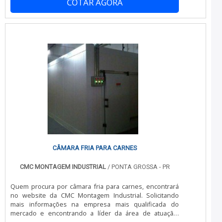
COTAR AGORA
comprometida com seus serviços, consegue encontrar o
site da CMC Montagem Industrial. A organização trabalha
com montagem de painel câmara fria e congelamento de
tubulação de água, oferecendo o que há de melhor em
tecnologia ao cliente.Ainda com uma visão analítica
sobre túnel de congelamento, deve-se ter a exatidão em
orçar com companhias que prezam por produtos e
serviços que tenham ótima qualidade e precisão,
características simples, mas que mostram o
comprometimento da organização com seus clientes.É
importante lembrar que o produto deve sempre ser
adquirido com empresas especializadas no segmento.
Esse tipo de cuidado ajuda a garantir a qualidade e
durabilidade dos materiais, além de evitar prejuízos com
substituições frequentes de produtos que não
cumprem com suas funções adequadamente. Assim, é
possível poupar gastos desnecessários.Existem
CÂMARA FRIA PARA CARNES
diversos motivos para a CMC Montagem Industrial ter se
tornado destaque quando pensamos em uma
CMC MONTAGEM INDUSTRIAL
/ PONTA GROSSA - PR
companhia que entrega confiança e serviços de
qualidade. Alguns desses motivos são: Equipe
Quem procura por câmara fria para carnes, encontrará
multidisciplinar de consultores associados;
no website da CMC Montagem Industrial. Solicitando
Profissionais com vasta experiência na área de atuação;
mais informações na empresa mais qualificada do
Equipe de alta qualidade; Escritório de alta qualidade
mercado e encontrando a líder da área de atuação.
onde são realizadas as atividades; Sala de treinamento