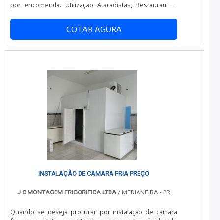
qualificada quando falamos do segmento de montagem
por encomenda. Utilização Atacadistas, Restaurantes,
em frigoríficos em geral. A empresa objetiva sempre a
Fast-Food, Cozinhas Industriais, Hospitais, Hoteis,
qualidade final para fidelização do cliente com parcerias
Indústrias, Laboratorios, Supermercados, entre outros.
duradouras.A EMPRESA ESPECIALISTA DO
COTAR AGORA
Executamos quaisquer projetos Aplicação Conservação
SEGMENTO Somente na CMC Montagem Industrial tem o
de produtos congelados e resfriados. Especificação
que há de melhor no mercado de montagem em
Técnica Detalhes Construtivos Sistema de encaixe por
frigoríficos em geral. Líder em qualidade, a empresa
meio de perfis (25 mm) macho e fêmea moldados no
oferece uma variedade de itens como montagem de
poliuretano, garantindo perfeito acoplamento e
painel câmara fria e recipiente líquido nh3 com ótima
possíveis infiltrações de calor. Isolamento térmico em
qualidade e assertividade.Com o objetivo de trazer a
espuma rígida de Poliuretano Injetado (Ecológico) com
satisfação a todos os clientes, a empresa entende que
densidade de 38 a 43 kg/m³. Adesivo aplicado na face
seu melhor destaque é conquistar a confiança de cada
interna da chapa, garante perfeita aderência do
um. Tudo isso só é possível através do investimento em
Poliuretano e efeito de barreira de vapor. Revestimento
equipamentos modernos e profissionais experientes.A
do painel em chapa de aço pré-pintado, protegido por
CMC Montagem Industrial é uma empresa que tem sido
filme de PVC. Painel de canto inteiriço, garantindo
apontada de forma positiva no segmento pela
melhor acabamento e possíveis infiltrações de calor.
idoneidade em tudo que faz onde garante a melhor
Iluminação interna blindada contra umidade. (LED) Porta
experiência para parceiros novos e antigos.
Frigorífica Fechadura externa: Acionada por chave e
dispositivo de abertura interna Saída de emergência:
Permite destravar a porta pelo lado interno
INSTALAÇÃO DE CAMARA FRIA PREÇO
J C MONTAGEM FRIGORIFICA LTDA
/ MEDIANEIRA - PR
Quando se deseja procurar por instalação de camara