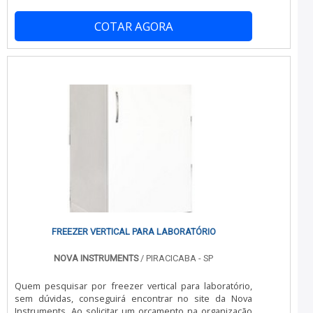
atuação.Quando o interesse é por empresas de
isolamento térmico industrial, com os profissionais da JC
COTAR AGORA
Montagem Frigorífica é possível encontrar ótima
qualidade com comprometimento com os resultados
dos clientes.INFORMAÇÕES SOBRE EMPRESAS DE
ISOLAMENTO TÉRMICO INDUSTRIALHá muitas maneiras
eficientes de demonstrar competência e excelência em
sua área de atuação. A JC Montagem Frigorífica canaliza
sua energia em criar aos parceiros uma estrutura com:
Escritório de alta qualidade onde são realizadas as
atividades; Equipamentos de última geração; Mão de
obra especializada. Tudo para se certificar que se tenha
empresa de isolamento térmico industrial com
eficiência. Discorrendo ainda sobre empresas de
isolamento térmico industrial, deve-se descartar
empresas que não tenham produtos e serviços com
ótima qualidade e eficiência, características simples, mas
que mostram o comprometimento da empresa com
seus clientes.É por esta razão que a JC Montagem
FREEZER VERTICAL PARA LABORATÓRIO
Frigorífica é comprometida com os serviços quando se
explora o segmento de montagem, desmontagem e
NOVA INSTRUMENTS
/ PIRACICABA - SP
reforma de câmaras frigoríficas. O objetivo é garantir o
que existe de melhor no mercado para garantir o
Quem pesquisar por freezer vertical para laboratório,
sucesso dos clientes. O quadro de colaboradores é
sem dúvidas, conseguirá encontrar no site da Nova
formado por funcionários eficientes que terão grande
Instruments. Ao solicitar um orçamento na organização