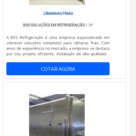
personalizado; Colaboradores eficientes.Ainda
tratando-se de túnel de congelamento, na essência da
empresa, a mesma deve prezar pelos produtos e
CÂMARAS FRIAS
serviços com ótima qualidade e proteção, detalhes que
passam despercebidos em outras companhias e podem
BSS SOLUÇÕES EM REFRIGERAÇÃO
/ SP
gerar prejuízos futuros para os clientes.É por tudo isso
que a Térmica Montagens é uma empresa
A BSS Refrigeração é uma empresa especializada em
comprometida com seus serviços no segmento de
oferecer soluções completas para câmaras frias. Com
sistemas termoisolantes. A empresa foca tudo que há
anos de experiência no mercado, a empresa se destaca
de mais atual para garantir a qualidade final para cada
por seu projeto eficiente, instalação de alta qualidade,
cliente.A MELHOR EMPRESA NO SEGMENTOSomente na
manutenção especializada, reformas personalizadas e
Térmica Montagens tem o que há de melhor no ramo de
uma ampla gama de outros serviços relacionados.As
sistemas termoisolantes. Os clientes encontram itens
COTAR AGORA
câmaras frias são estruturas essenciais para empresas
como câmara fria industrial e painel de fachada com
que necessitam armazenar produtos perecíveis, como
ótima qualidade e excelente custo-benefício.Para tal
alimentos e medicamentos, em temperaturas
sucesso, a empresa investiu em profissionais
controladas. A BSS Refrigeração entende a importância
competentes e em equipamentos inovadores. A Térmica
de manter a integridade desses produtos e, por isso,
Montagens é uma empresa que tem despontado no
oferece câmaras frias de alta tecnologia, com sistemas
mercado pela seriedade e qualidade que garante a
de refrigeração eficientes e precisos.Além disso, a
melhor experiência para parceiros novos e antigos.
empresa também se preocupa com a sustentabilidade e
oferece soluções que visam a redução do consumo de
energia, como isolamentos térmicos de qualidade e
sistemas de controle de temperatura avançados.A
equipe da BSS Refrigeração é composta por
profissionais altamente capacitados e experientes, que