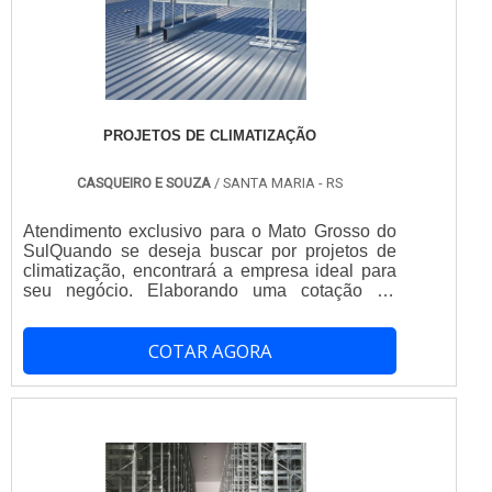
PROJETOS DE CLIMATIZAÇÃO
CASQUEIRO E SOUZA
/ SANTA MARIA - RS
Atendimento exclusivo para o Mato Grosso do
SulQuando se deseja buscar por projetos de
climatização, encontrará a empresa ideal para
seu negócio. Elaborando uma cotação na
companhia mais qualificada do mercado e
descobrindo a melhor referência em
COTAR AGORA
qualidade.MAIS DETALHES SOBRE
PROJETOS DE CLIMATIZAÇÃOSe alguém
procurar por projetos de climatização segura,
consegue encontrar o site da Casqueiro e
Souza. Atuando com conserto de equipamentos
de cozinhas industriais e conserto de câmaras
frigoríficas, garantindo a satisfação da venda à
entrega final, com foco total na qualidade.Há