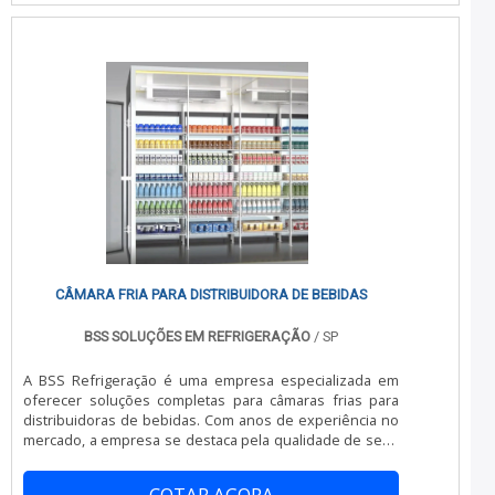
qualidade e excelente custo-benefício.Apresentando
produtos de alto padrão, a empresa conta com
profissionais especializados e instalações modernas e
em bom estado, conquistando então a confiança de
todos.A Nova Instruments é uma empresa que tem sido
apontada de forma positiva no segmento pela
idoneidade em tudo que faz, o que garante a melhor
experiência de todos os clientes.
CÂMARA FRIA PARA DISTRIBUIDORA DE BEBIDAS
BSS SOLUÇÕES EM REFRIGERAÇÃO
/ SP
A BSS Refrigeração é uma empresa especializada em
oferecer soluções completas para câmaras frias para
distribuidoras de bebidas. Com anos de experiência no
mercado, a empresa se destaca pela qualidade de seus
serviços, sempre buscando atender às necessidades
específicas de cada cliente.Uma câmara fria para
COTAR AGORA