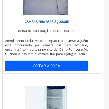
CÂMARA FRIA PARA AÇOUGUE
CHINA REFRIGERAÇÃO
/ PETROLINA - PE
Atendimento Exclusivo para região NordesteSe alguém
está procurando por câmara fria para açougue,
encontrará com certeza no site da China Refrigeração.
Quando o assunto é câmara fria para açougue, com a
China Refrigeração o cliente conseguirá precisão com
comprometimento com o resultado dos clientes.MAIS
COTAR AGORA
INFORMAÇÕES SOBRE A CÂMARA FRIA PARA AÇOUGUEA
China Refrigeração foca sua estratégia em produzir uma
estrutura para os parceiros com escritório de alta
qualidade onde são realizadas as atividades e
equipamentos de última geração, tudo isso para que se
tenha câmara fria para açougue com ótima qualidade.Há
muitas maneiras eficientes de uma empresa
demonstrar competência, excelência e destaque em sua
área de atuação. A China Refrigeração se mostra
referência por ter: Soluções eficazes para comércio,