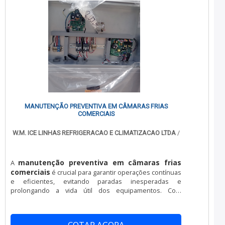
foram investidos valores consideráveis em instalações
de qualidade, aumentando a eficiência da marca.A Nova
Instruments é uma empresa que tem feito a diferença
no mercado por toda seriedade e qualidade, o que
comprova sua essência de trazer o melhor aos clientes
no mercado.
MANUTENÇÃO PREVENTIVA EM CÂMARAS FRIAS
COMERCIAIS
W.M. ICE LINHAS REFRIGERACAO E CLIMATIZACAO LTDA
/
manutenção preventiva em câmaras frias
A
comerciais
é crucial para garantir operações contínuas
e eficientes, evitando paradas inesperadas e
prolongando a vida útil dos equipamentos. Com
tecnologia avançada para monitoramento, permite
intervenções planejadas que reduzem custos
operacionais e melhoram a eficiência energética,
COTAR AGORA