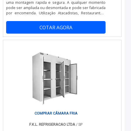
uma montagem rapida e segura. A qualquer momento
pode ser ampliada ou desmontada e pode ser fabricada
por encomenda. Utilização Atacadistas, Restaurantes,
Fast-Food, Cozinhas Industriais, Hospitais, Hoteis,
Indústrias, Laboratorios, Supermercados, entre outros.
COTAR AGORA
Executamos quaisquer projetos Aplicação Conservação
de produtos congelados e resfriados. Especificação
Técnica Detalhes Construtivos Sistema de encaixe por
meio de perfis (25 mm) macho e fêmea moldados no
poliuretano, garantindo perfeito acoplamento e
possíveis infiltrações de calor. Isolamento térmico em
espuma rígida de Poliuretano Injetado (Ecológico) com
densidade de 38 a 43 kg/m³. Adesivo aplicado na face
interna da chapa, garante perfeita aderência do
Poliuretano e efeito de barreira de vapor. Revestimento
do painel em chapa de aço pré-pintado, protegido por
filme de PVC. Painel de canto inteiriço, garantindo
melhor acabamento e possíveis infiltrações de calor.
Iluminação interna blindada contra umidade. (LED) Porta
Frigorífica Fechadura externa: Acionada por chave e
dispositivo de abertura interna Saída de emergência:
Permite destravar a porta pelo lado interno
COMPRAR CÂMARA FRIA
F.K.L. REFRIGERACAO LTDA
/ SP