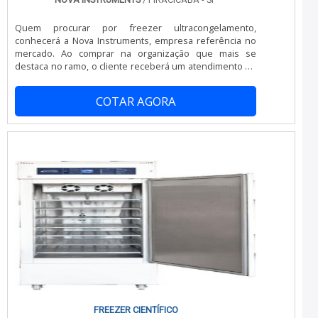
comprometimento da empresa com seus clientes.Tudo
isso que já foi explorado é a razão pela qual a Nova
Quem procurar por freezer ultracongelamento,
Instruments é uma empresa inovadora quando se fala
conhecerá a Nova Instruments, empresa referência no
do segmento de equipamentos hospitalares. O foco é
mercado. Ao comprar na organização que mais se
oferecer a tecnologia e desenvolvimento no que gera
destaca no ramo, o cliente receberá um atendimento de
resultado e qualidade para os clientes.A MELHOR
excelência e terá a garantia de adquirir produtos que
EMPRESA NO SEGMENTOSomente na Nova Instruments
solucionem qualquer demanda.MAIS SOBRE FREEZER
sempre tem a solução mais buscada na área de
COTAR AGORA
ULTRACONGELAMENTOQuem quer encontrar freezer
equipamentos hospitalares. Os clientes encontram itens
ultracongelamento em uma empresa comprometida com
como freezer para vacinas e ultrafreezer com ótima
seus serviços, acha o site da Nova Instruments. Atuando
qualidade e precisão.A empresa conta com um time de
com câmara de conservação de bolsas de sangue e
profissionais qualificados para o serviço, além de
geladeira para armazenar vacinas, a companhia
investir em equipamentos modernos, que se ajustam a
disponibiliza tudo o que há de mais moderno para
qualquer necessidade. A Nova Instruments é uma
garantir bons resultados aos clientes.Sem perder o foco
empresa que tem sido apontada de forma positiva no
em freezer ultracongelamento, mais do que visar
mercado pela idoneidade em tudo que faz, o que
apenas lucratividade, deve oferecer produtos e serviços
garante a melhor experiência para parceiros novos e
que tenham ótima qualidade e proteção, detalhes
antigos....
primordiais que são deixados de lado por muitas
empresas que não focam na fidelização do cliente.É
importante lembrar que o produto deve sempre ser
adquirido com companhias especializadas no segmento.
Esse tipo de cuidado ajuda a garantir a qualidade e
durabilidade dos materiais, além de evitar prejuízos com
substituições frequentes de produtos que não
FREEZER CIENTÍFICO