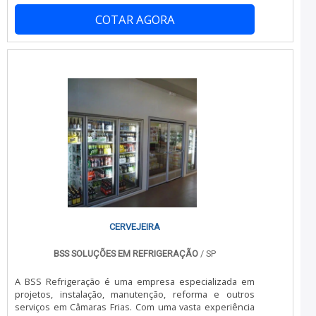
Indústrias, Laboratorios, Supermercados, entre outros.
COTAR AGORA
Executamos quaisquer projetos Aplicação Conservação
de produtos congelados e resfriados. Especificação
Técnica Detalhes Construtivos Sistema de encaixe por
meio de perfis (25 mm) macho e fêmea moldados no
poliuretano, garantindo perfeito acoplamento e
possíveis infiltrações de calor. Isolamento térmico em
espuma rígida de Poliuretano Injetado (Ecológico) com
densidade de 38 a 43 kg/m³. Adesivo aplicado na face
interna da chapa, garante perfeita aderência do
Poliuretano e efeito de barreira de vapor. Revestimento
do painel em chapa de aço pré-pintado, protegido por
filme de PVC. Painel de canto inteiriço, garantindo
melhor acabamento e possíveis infiltrações de calor.
Iluminação interna blindada contra umidade. (LED) Porta
Frigorífica Fechadura externa: Acionada por chave e
dispositivo de abertura interna Saída de emergência:
Permite destravar a porta pelo lado interno
CERVEJEIRA
BSS SOLUÇÕES EM REFRIGERAÇÃO
/ SP
A BSS Refrigeração é uma empresa especializada em
projetos, instalação, manutenção, reforma e outros
serviços em Câmaras Frias. Com uma vasta experiência