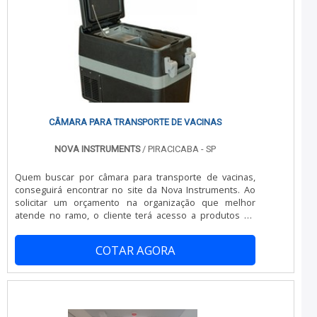
CÂMARA PARA TRANSPORTE DE VACINAS
NOVA INSTRUMENTS
/ PIRACICABA - SP
Quem buscar por câmara para transporte de vacinas,
conseguirá encontrar no site da Nova Instruments. Ao
solicitar um orçamento na organização que melhor
atende no ramo, o cliente terá acesso a produtos de
primeira linha e um suporte completo, do contato inicial
ao pós-venda.Quando a questão é câmara para
COTAR AGORA
transporte de vacinas, com a Nova Instruments o cliente
encontrará assertividade e diversas opções de
pagamento disponíveis.ALGUNS DETALHES SOBRE
CÂMARA PARA TRANSPORTE DE VACINASA Nova
Instruments centraliza sua estratégia em oferecer aos
parceiros uma estrutura com escritório de alta qualidade