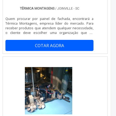
possível poupar gastos desnecessários.Existem
diversos motivos para a Térmica Montagens ter se
TÉRMICA MONTAGENS
/ JOINVILLE - SC
tornado destaque quando pensamos em uma empresa
que entrega confiança e produtos de qualidade. Alguns
Quem procurar por painel de fachada, encontrará a
desses motivos são: Atendimento personalizado;
Térmica Montagens, empresa líder do mercado. Para
Profissionais com vasta experiência na área de atuação;
receber produtos que atendem qualquer necessidade,
Diversas opções de pagamento disponíveis;
o cliente deve escolher uma organização que se
Comprometimento com o resultado final; Logística
destaque por um bom suporte pré-venda e tenha ampla
planejada para entregas em curto prazo; Preço
experiência no ramo.Quando a questão é painel de
justo.EFICIÊNCIA E QUALIDADE COMPROVADAApenas na
COTAR AGORA
fachada, com a equipe da Térmica Montagens o cliente
Térmica Montagens tem o que há de melhor no mercado
encontrará excelente custo-benefício e diversas opções
de câmaras frigoríficas. Com foco na experiência dos
de pagamento disponíveis.MAIS DETALHES
clientes, oferece itens variados como telha térmica e
INTERESSANTES SOBRE PAINEL DE FACHADAA Térmica
cobertura térmica para telhado.É conhecida por ser uma
Montagens foca sua energia em criar uma estrutura com
empresa inovadora e comprometida com seus serviços,
escritório de alta qualidade onde são realizadas as
qualificações possíveis pelo fato de possuir escritório
atividades e sede em localização privilegiada, tudo para
de alta qualidade onde são realizadas as atividades e
oferecer painel de fachada com assertividade.Há muitas
estrutura suficiente para atender todas as demandas.
maneiras eficientes de uma companhia demonstrar
Tudo isso, unido a um time de equipe multidisciplinar de
competência, excelência e destaque em sua área de
consultores associados e profissionais qualificados,
atuação. A Térmica Montagens se mostra referência por
garante a melhor experiência para os clientes.
ter: Preço justo; Vasta experiência no segmento;
Atendimento personalizado; Colaboradores
eficientes.Sem trocar o foco sobre painel de fachada,
deve-se descartar empresas que não tenham produtos