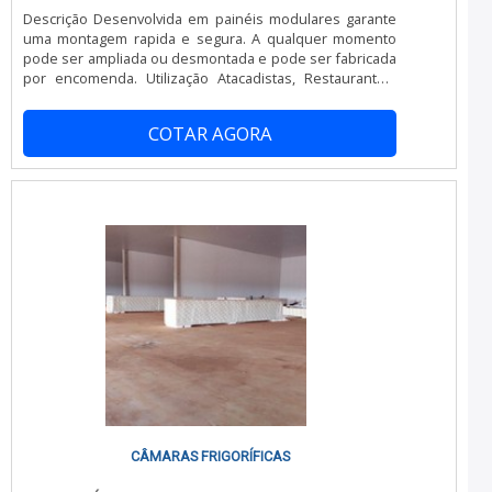
Descrição Desenvolvida em painéis modulares garante
uma montagem rapida e segura. A qualquer momento
pode ser ampliada ou desmontada e pode ser fabricada
por encomenda. Utilização Atacadistas, Restaurantes,
Fast-Food, Cozinhas Industriais, Hospitais, Hoteis,
Indústrias, Laboratorios, Supermercados, entre outros.
COTAR AGORA
Executamos quaisquer projetos Aplicação Conservação
de produtos congelados e resfriados. Especificação
Técnica Detalhes Construtivos Sistema de encaixe por
meio de perfis (25 mm) macho e fêmea moldados no
poliuretano, garantindo perfeito acoplamento e
possíveis infiltrações de calor. Isolamento térmico em
espuma rígida de Poliuretano Injetado (Ecológico) com
densidade de 38 a 43 kg/m³. Adesivo aplicado na face
interna da chapa, garante perfeita aderência do
Poliuretano e efeito de barreira de vapor. Revestimento
do painel em chapa de aço pré-pintado, protegido por
filme de PVC. Painel de canto inteiriço, garantindo
melhor acabamento e possíveis infiltrações de calor.
Iluminação interna blindada contra umidade. (LED) Porta
Frigorífica Fechadura externa: Acionada por chave e
dispositivo de abertura interna Saída de emergência:
Permite destravar a porta pelo lado interno
CÂMARAS FRIGORÍFICAS