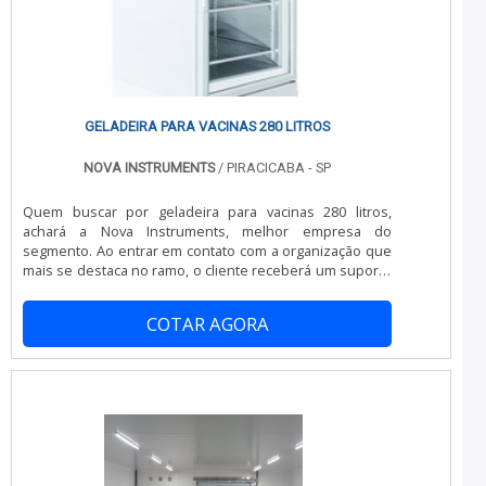
manutenção e reformas de equipamentos frigoríficos;
Minimização do tempo de execução dos serviços;
Métodos avançados visando principalmente à qualidade
de apresentação; Atendimento de forma personalizada
para cada cliente.Discorrendo ainda sobre câmara fria
para açougue, na essência da empresa, a mesma deve
prezar pelos produtos e serviços com ótima qualidade e
GELADEIRA PARA VACINAS 280 LITROS
assertividade, pequenos detalhes, mas de grande valia
para saber a procedência e seriedade da empresa.É por
NOVA INSTRUMENTS
/ PIRACICABA - SP
esta razão que a China Refrigeração é uma empresa
comprometida com seus serviços no segmento de
Quem buscar por geladeira para vacinas 280 litros,
refrigeração para transporte refrigerado. O objetivo é
achará a Nova Instruments, melhor empresa do
garantir a satisfação da venda à entrega final, com foco
segmento. Ao entrar em contato com a organização que
total na qualidade.A EMPRESA MAIS QUALIFICADA DO
mais se destaca no ramo, o cliente receberá um suporte
SEGMENTONa China Refrigeração existem as melhores
completo para sanar eventuais dúvidas sobre o produto
condições para quem deseja achar o que precisa para
a ser adquirido.Quando o interesse é por geladeira para
refrigeração para transporte refrigerado. Com foco na
COTAR AGORA
vacinas 280 litros, na Nova Instruments o cliente obterá
experiência dos clientes, oferece itens variados como
ótima qualidade e as melhores soluções em distribuição
conserto de baú refrigerado e manutenção preventiva
de equipamentos de alta tecnologia.MAIS INFORMAÇÕES
câmara fria com ótima qualidade e proteção.Com a
SOBRE GELADEIRA PARA VACINAS 280 LITROSA Nova
organização é possível tirar as suas dúvidas sobre os
Instruments foca seus recursos em produzir uma
serviços do ramo, além de contar com os melhores
estrutura com escritório de alta qualidade onde são
profissionais e instalações. Assim, conquistando a
realizadas as atividades e estrutura suficiente para
confiança e a satisfação dos clientes, que são os
atender todas as demandas, tudo para oferecer
maiores objetivos da marca.A China Refrigeração é uma
geladeira para vacinas 280 litros com precisão.Há muitas