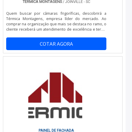
TÉRMICA MONTAGENS
/ JOINVILLE - SC
Quem buscar por câmaras frigoríficas, descobrirá a
Térmica Montagens, empresa líder do mercado. Ao
comprar na organização que mais se destaca no ramo, o
cliente receberá um atendimento de excelência e terá a
garantia de adquirir produtos que solucionem qualquer
demanda.ALGUNS DETALHES SOBRE C MARAS
COTAR AGORA
FRIGORÍFICASQuem quer encontrar câmaras frigoríficas
em uma empresa altamente qualificada, chega até a
Térmica Montagens. Com grande expressão de mercado
quando o assunto é câmara fria industrial e painel de
fachada, a companhia oferece o melhor em tecnologia e
desenvolvimento no que gera resultado ao cliente.Sem
trocar o foco sobre câmaras frigoríficas, deve-se
descartar empresas que não tenham produtos e
serviços com ótima qualidade e assertividade, detalhes
primordiais que são deixados de lado por muitas
empresas que não focam na fidelização do cliente.É
importante lembrar que o produto deve sempre ser
adquirido com companhias especializadas no segmento.
Esse tipo de cuidado ajuda a garantir a qualidade e
durabilidade dos materiais, além de evitar prejuízos com
substituições frequentes de produtos que não
cumprem com suas funções adequadamente. Assim, é
PAINEL DE FACHADA