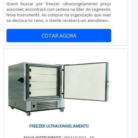
Quem buscar por freezer ultracongelamento preço
acessível, encontrará com certeza na líder do segmento,
Nova Instruments. Ao comprar na organização que mais
se destaca no ramo, o cliente receberá um atendimento
de excelência e terá a garantia de adquirir produtos que
solucionem qualquer demanda.Quando a busca é por
COTAR AGORA
freezer ultracongelamento preço justo, na Nova
Instruments o cliente encontrará precisão e as melhores
soluções em distribuição de equipamentos de alta
tecnologia.MAIS SOBRE FREEZER ULTRACONGELAMENTO
PREÇO ACESSÍVELA Nova Instruments foca seus
recursos em produzir uma estrutura aos clientes com
escritório de alta qualidade onde são realizadas as
atividades e equipamentos de última geração, tudo isso
para oferecer freezer ultracongelamento preço justo
com excelente custo-benefício.Há muitas maneiras
eficientes de uma companhia demonstrar competência,
excelência e destaque em sua área de atuação. A Nova
Instruments se mostra referência por ter: Atendimento
personalizado; Colaboradores eficientes; Preço justo;
Ampla experiência no ramo.Ainda focando em freezer
ultracongelamento preço acessível, mais do que visar
apenas lucratividade, deve oferecer produtos e serviços
FREEZER ULTRACONGELAMENTO
que tenham ótima qualidade e excelente custo-
benefício, características simples, mas que mostram o
NOVA INSTRUMENTS
/ PIRACICABA - SP