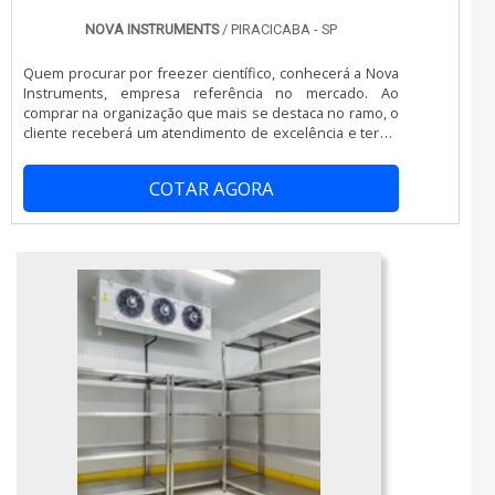
cumprem com suas funções adequadamente. Assim, é
possível poupar gastos desnecessários.Existem
NOVA INSTRUMENTS
/ PIRACICABA - SP
diversos motivos para a Nova Instruments ter se tornado
destaque quando pensamos em uma empresa que
Quem procurar por freezer científico, conhecerá a Nova
entrega confiança e produtos de qualidade. Alguns
Instruments, empresa referência no mercado. Ao
desses motivos são: Diversas opções de pagamento
comprar na organização que mais se destaca no ramo, o
disponíveis; Profissionais com vasta experiência na
cliente receberá um atendimento de excelência e terá a
área de atuação; Atendimento personalizado;
garantia de adquirir produtos que solucionem qualquer
Comprometimento com o resultado final; Logística
demanda. Quando o tema é freezer científico, com a
ampla para atendimento em todo o território nacional;
COTAR AGORA
Nova Instruments o cliente encontrará ótima qualidade e
Equipamentos de última geração. GARANTIA E
diversas opções de pagamento.OUTRAS INFORMAÇÕES
ASSERTIVIDADE NO SEGMENTOApenas na Nova
SOBRE FREEZER CIENTÍFICOA Nova Instruments centraliza
Instruments tem a solução ideal para freezer
sua estratégia em proporcionar uma estrutura com
ultracongelamento. São diversas opções
escritório de alta qualidade onde são realizadas as
disponibilizadas, como câmara de conservação de
atividades e sede em localização privilegiada no estado
bolsas de sangue e ultrafreezer.É uma empresa
de São Paulo, tudo para se certificar que se tenha
comprometida com seus serviços e que preza pela
freezer científico com excelente custo-benefício.Há
segurança, qualificações possíveis pelo fato de possuir
muitas maneiras eficientes de uma companhia
escritório de alta qualidade onde são realizadas as
demonstrar competência, excelência e destaque em sua
atividades e equipamentos de última geração. Tudo isso,
área de atuação. A Nova Instruments se mostra
somado à performance de uma equipe multidisciplinar
referência por ter: Atendimento personalizado;
de consultores associados e alta qualidade, garante o
Colaboradores eficientes; Preço justo; Ampla
sucesso de cada cliente de ponta a ponta....
experiência no ramo.Sem perder o foco em freezer
científico, na essência da empresa, a mesma deve
prezar pelos produtos e serviços com ótima qualidade e