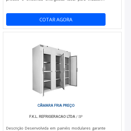
farmacêuticas e laboratórios, garante conformidade
regulatória e redução de custos operacionais, com um
design modular que permite expansões fáceis,
COTAR AGORA
melhorando a logística e a conservação de produtos
críticos.
CÂMARA FRIA PREÇO
F.K.L. REFRIGERACAO LTDA
/ SP
Descrição Desenvolvida em painéis modulares garante